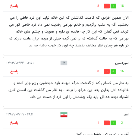
پاسخ
8
18
الان همین افرادی که کامنت گذاشتن که این خانم نباید اون فرد خاطی را می
بخشید اگه به عقب برگردیم و خانم بهرامی رضایت نمی داد فرد خاطی کور می
کردند نمی گفتن که این کار چه فایده ای داره و صورت و چشم های خانم
بهرامی که به حالت گذشته که بر نمی گرده خیلی از مردم ایران عادت دارند که
در باره هر چیزی نظر مخالف بدهند چه اون کار خوب باشه جه بد
امیرحسین
۰۶:۵۱ - ۱۳۹۳/۰۶/۲۲
پاسخ
0
16
به نظر من کسانی که از گذشت حرف میزنند باید خودشون روی جای آمنه و
خانواده اش بذارن بعد این حرفها را بزنند . به نظر من گذشت این انسان کاری
اشتباه بوده حداقل باید یک چشمش را این فرد از دست می داد.
امیر
۱۴:۱۱ - ۱۳۹۳/۰۷/۲۷
پاسخ
1
2
آفرین برتو میلاد، واقعا درست گفتی.