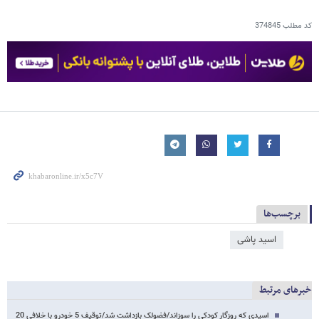
کد مطلب
374845
برچسب‌ها
اسید پاشی
خبرهای مرتبط
اسیدی که روزگار کودکی را سوزاند/فضولک بازداشت شد/توقیف 5 خودرو با خلافی 20