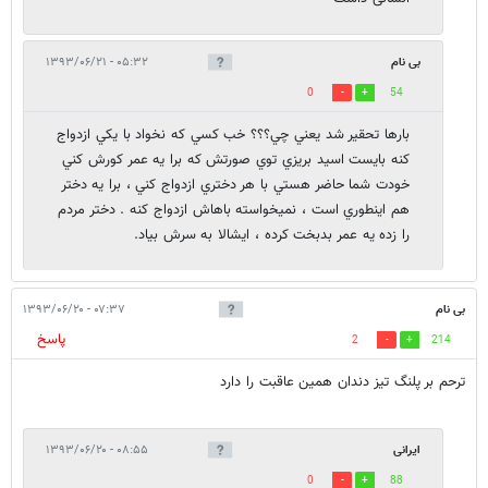
بی نام
۰۵:۳۲ - ۱۳۹۳/۰۶/۲۱
0
54
بارها تحقير شد يعني چي؟؟؟ خب كسي كه نخواد با يكي ازدواج
كنه بايست اسيد بريزي توي صورتش كه برا يه عمر كورش كني
خودت شما حاضر هستي با هر دختري ازدواج كني ، برا يه دختر
هم اينطوري است ، نميخواسته باهاش ازدواج كنه . دختر مردم
را زده يه عمر بدبخت كرده ، ايشالا به سرش بياد.
بی نام
۰۷:۳۷ - ۱۳۹۳/۰۶/۲۰
پاسخ
2
214
ترحم بر پلنگ تیز دندان همین عاقبت را دارد
ایرانی
۰۸:۵۵ - ۱۳۹۳/۰۶/۲۰
0
88