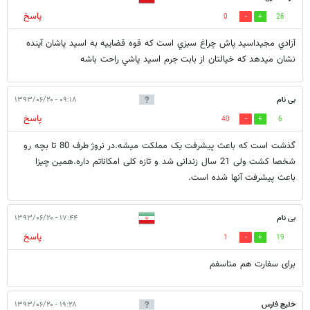
پاسخ
0
26
آزادي مجيداسيد پاش چراغ سبزي است كه قوه قضاييه به اسيد پاشان آينده
نشان ميدهد كه خيالتان از بابت جرم اسيد پاشي راحت باشه
بی نام
۰۹:۱۸ - ۱۳۹۳/۰۶/۲۰
پاسخ
40
6
گذشت است که باعث پیشرفت یک مملکت میشه.در نروژ طرف 80 تا بچه رو
شخصا کشت ولی 21 سال زندانی شد و تازه کلی امکاناتم داره.همین چیزا
باعث پیشرفت آنها شده است.
بی نام
۱۷:۴۴ - ۱۳۹۳/۰۶/۲۰
پاسخ
1
19
برای سفارت هم متاسفم
خلیج فارس
۱۹:۲۸ - ۱۳۹۳/۰۶/۲۰