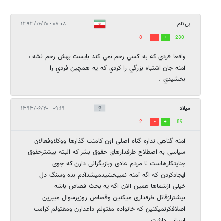
بی نام
۰۸:۰۸ - ۱۳۹۳/۰۶/۲۰
8
230
واقعا فردي كه به كسي رحم نمي كند بايست بهش رحم نشه ،
آمنه جان اشتباه بزرگي را كردي كه يه همچين فردي را
بخشيدي .
میلاد
۰۹:۱۹ - ۱۳۹۳/۰۶/۲۰
2
89
آمنه گناهی نداره گناه اصلی اون کامنت گذارها ووکلاوفعالان
سیاسی به اصطلاح طرفدارهای حقوق بشر که البته بیشترحقوق
جنایتکارهاست تا مردم عادی وبازیگرانی دارن که جوی
ایجادکردن که اگه آمنه نمیبخشیدمیشدآدم بده وسنگ دل
خیلی ازشماها همین الان اگه یه بحث قصاص باشه
بیشترازقاتل طرفداری میکنین وقصاص روزیرسوال میبرین
اصلافکرنمیکنین که خانواده مقتولم داغدارن ومقتولم کرامت
انسانی داشت