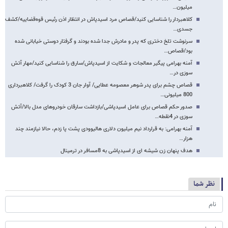
میلیون…
کلاهبردار را شناسایی کنید/قصاص مرد اسیدپاش در انتظار اذن رئیس قوه‌قضاییه/کشف
جسدی…
سرنوشت تلخ دختری که پدر و مادرش جدا شده بودند و گرفتار دوستی خیابانی شده
بود/قصاص…
آمنه بهرامی پیگیر معالجات و شکایت از اسیدپاش/سارق را شناسایی کنید/مهار آتش
سوزی در…
قصاص چشم برای پدر شوهر معصومه عطایی/ آوار جان 3 کودک را گرفت/ کلاهبرداری
800 میلیونی…
صدور حکم قصاص برای عامل اسیدپاشی/بازداشت سارقان خودروهای مدل بالا/آتش
سوزی در 4نقطه…
آمنه بهرامی: به قرارداد نیم میلیون دلاری هالیوودی پشت پا زدم، حالا نیازمند چند
هزار…
هدف پنهان زن شیشه ای از اسیدپاشی به 8مسافر در ترمینال
نظر شما