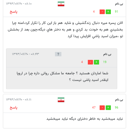
بی نام
۰۸:۱۰ - ۱۳۹۳/۰۶/۲۰
پاسخ
4
91
الان پسره ميره دنبال زندگشيش و شايد هم باز اين كار را تكرار كرد،امنه چرا
بخشيدي هم به خودت بد كردي و هم به دختر هاي ديگه،چون بعد از بخشش
تو ،ميزان اسيد پاشي افزايش پيدا كرد
بی نام
۰۸:۴۳ - ۱۳۹۳/۰۶/۲۰
4
19
شما اماردان هستید ؟ جامعه ما مشکل روانی داره چرا در اروپا
اینقدر اسید پاشی نیست ؟
بی نام
۰۸:۱۱ - ۱۳۹۳/۰۶/۲۰
پاسخ
47
96
نباید میبخشید به خاطر دخترای دیگه نباید میبخشید