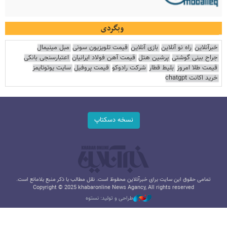
وبگردی
خبرآنلاین
راه نو آنلاین
بازی آنلاین
قیمت تلویزیون سونی
مبل مینیمال
جراح بینی گوشتی
پرشین هتل
قیمت آهن فولاد ایرانیان
اعتبارسنجی بانکی
قیمت طلا امروز
بلیط قطار
شرکت رادوکو
قیمت پروفیل
سایت یوتوتایمز
خرید اکانت chatgpt
نسخه دسکتاپ
تمامی حقوق این سایت برای خبرآنلاین محفوظ است. نقل مطالب با ذکر منبع بلامانع است.
Copyright © 2025 khabaronline News Agancy, All rights reserved
طراحی و تولید: نستوه