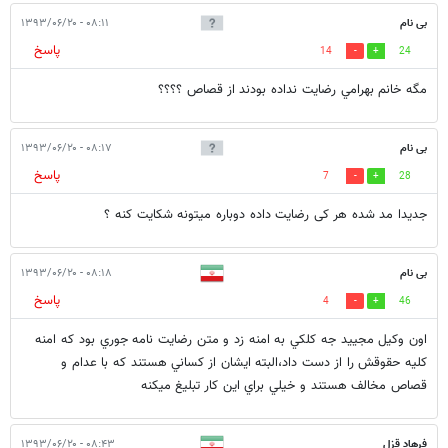
بی نام
۰۸:۱۱ - ۱۳۹۳/۰۶/۲۰
پاسخ
14
24
مگه خانم بهرامي رضايت نداده بودند از قصاص ؟؟؟؟
بی نام
۰۸:۱۷ - ۱۳۹۳/۰۶/۲۰
پاسخ
7
28
جدیدا مد شده هر کی رضایت داده دوباره میتونه شکایت کنه ؟
بی نام
۰۸:۱۸ - ۱۳۹۳/۰۶/۲۰
پاسخ
4
46
اون وكيل مجييد جه كلكي به امنه زد و متن رضايت نامه جوري بود كه امنه
كليه حقوقش را از دست داد،البته ايشان از كساني هستند كه با عدام و
قصاص مخالف هستند و خيلي براي اين كار تبليغ ميكنه
فرهاد قزل
۰۸:۴۳ - ۱۳۹۳/۰۶/۲۰