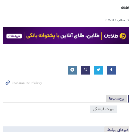
4646
کد مطلب
375317
برچسب‌ها
میراث فرهنگی
خبرهای مرتبط