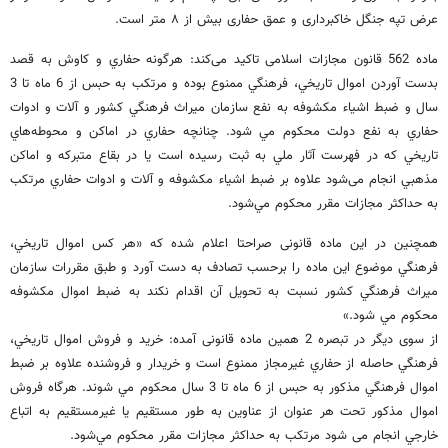
عرض تپه جنگل خاکبرداری و عمق حفاری بیش از ۸ متر است.
ماده 562 قانون مجازات اسلامی تاکید می‌کند: هرگونه حفاري و كاوش به قصد
بدست آوردن اموال تاريخي، فرهنگي ممنوع بوده و مرتكب به حبس از 6 ماه تا 3
سال و ضبط اشياء مكشوفه به نفع سازمان ميراث فرهنگي كشور و آلات و ادوات
حفاري به نفع دولت محكوم مي شود. چنانچه حفاري در اماكن و محوطه‌هاي
تاريخي كه در فهرست آثار ملي به ثبت رسيده است يا در بقاع متبركه و اماكن
مذهبي انجام می‌شود علاوه بر ضبط اشياء مكشوفه و آلات و ادوات حفاري مرتكب
به حداكثر مجازات مقرر محكوم مي‌شود.
همچنین در این ماده قانونی صراحتا اعلام شده که «هر كس اموال تاريخي،
فرهنگي موضوع اين ماده را برحسب تصادف به دست آورد و طبق مقررات سازمان
ميراث فرهنگي كشور نسبت به تحويل آن اقدام نکند به ضبط اموال مكشوفه
محكوم مي شود.»
از سوی دیگر در تبصره 2 همین ماده قانونی آمده: خريد و فروش اموال تاريخي،
فرهنگي حاصله از حفاري غيرمجاز ممنوع است و خريدار و فروشنده علاوه بر ضبط
اموال فرهنگي مذكور به حبس از 6 ماه تا 3 سال محكوم مي شوند. هرگاه فروش
اموال مذكور تحت هر عنوان از عناوين به طور مستقيم يا غيرمستقيم به اتباع
خارجي انجام می شود مرتكب به حداكثر مجازات مقرر محكوم مي‌شود.