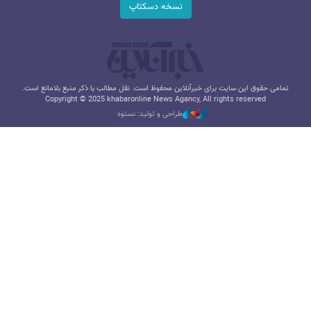
نسخه دسکتاپ
تمامی حقوق این سایت برای خبرآنلاین محفوظ است. نقل مطالب با ذکر منبع بلامانع است.
Copyright © 2025 khabaronline News Agancy, All rights reserved
طراحی و تولید: نستوه