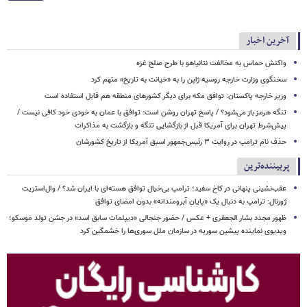
آخرین اخبار
واکنش حماس به مخالفت نتانیاهو با طرح صلح غزه
سخنگوی وزارت خارجه روسیه ژاپن را به «خیانت به تاریخ» متهم کرد
وزیر خارجه پاکستان: توافق مکه برای دیگر کشورهای منطقه هم قابل استفاده است
تنگه هرمز باز می‌شود؟ / پاسخ تهران روشن است: توافق با عمان به خودی خود کافی نیست /
پیش‌شرط تهران برای آمریکا قبل از بازگشایی تنگه و بازگشت به مذاکرات
حذف نام ترامپ در روایت ۳ رئیس‌جمهور اسبق آمریکا از تاریخ کشورشان
پربیننده‌ترین
عقب‌نشینی پنهانی در کاخ سفید؛ ترامپ بی‌خیال توافق هسته‌ای با ایران شد؟ / وال‌استریت
ژورنال: ترامپ به دنبال یک «پایان آبرومندانه» بدون امضای توافق
ظهور مجدد بشار الجعفری + عکس / حضور جنجالی «دیپلمات سابق اسد» در جشن تولد موسکو؛
ویدیوی نماینده پیشین سوریه در سازمان ملل سوری‌ها را خشمگین کرد