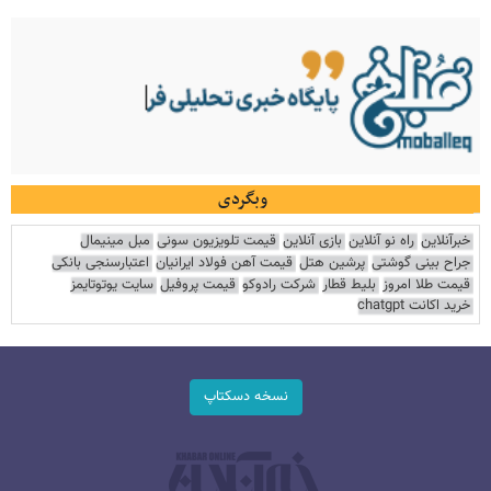
وبگردی
خبرآنلاین
راه نو آنلاین
بازی آنلاین
قیمت تلویزیون سونی
مبل مینیمال
جراح بینی گوشتی
پرشین هتل
قیمت آهن فولاد ایرانیان
اعتبارسنجی بانکی
قیمت طلا امروز
بلیط قطار
شرکت رادوکو
قیمت پروفیل
سایت یوتوتایمز
خرید اکانت chatgpt
نسخه دسکتاپ