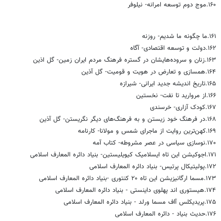
۱۶۰.موج دوم توسعه امرانه‌- نیلوفر
۱۶۱.ما چگونه ما شدیم‌- روزنه
۱۶۲.دولت و توسعه اقتصادی- آگاه
۱۶۳.زنان و سروده‌هایشان در گستره فرهنگ مردم ایران زمین‌- گل اذین
۱۶۴.همسازی و تعارض در هویت و قومیت- گل آذین
۱۶۵.تاریخ اندیشه جدید ایرانی‌- شیرازه
۱۶۶.از مروارید تا نفت‌- نخستین
۱۶۷.کودک آزاری- خرسندی
۱۶۸.در فرهنگ خود زیستن و به فرهنگ‌های دیگر نگریستن‌- گل آذین
۱۶۹.کهن‌ترین روایت از ماجرای شمس و مولانا- کارنامه
۱۷۰.نوسازی سیاسی در عصر مشروطه- کتاب آمه
۱۷۱.اجوکیشن این تاه ایسلامیک کیویلیستین- بنیاد دائره المعارف اسلامی
۱۷۲.پولیتیکال پرتیس- بنیاد دائره المعارف اسلامی
۱۷۳.مسما ارگانیزیشن این تاه ۲۰ کنتوری -بنیاد دائره المعارف اسلامی
۱۷۴.هیستوری اند پهلوی داینستی - بنیاد دائره المعارف اسلامی
۱۷۵.پریدیکلس آاف مسما ورلد - بنیاد دائره المعارف اسلامی
۱۷۶.حدیث بنیاد - دائره المعارف اسلامی