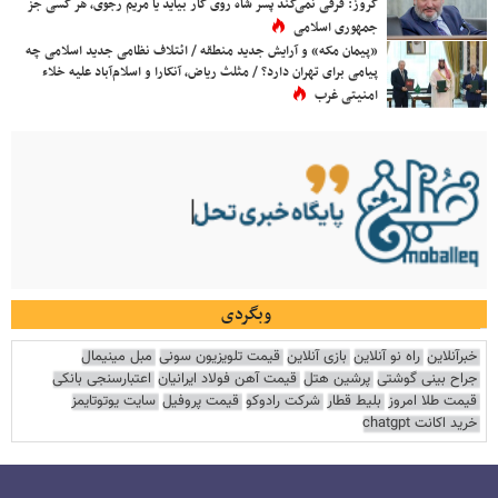
کروز: فرقی نمی‌کند پسر شاه روی کار بیاید یا مریم رجوی، هر کسی جز
جمهوری اسلامی
«پیمان مکه» و آرایش جدید منطقه / ائتلاف نظامی جدید اسلامی چه
پیامی برای تهران دارد؟ / مثلث ریاض، آنکارا و اسلام‌آباد علیه خلاء
امنیتی غرب
وبگردی
خبرآنلاین
راه نو آنلاین
بازی آنلاین
قیمت تلویزیون سونی
مبل مینیمال
جراح بینی گوشتی
پرشین هتل
قیمت آهن فولاد ایرانیان
اعتبارسنجی بانکی
قیمت طلا امروز
بلیط قطار
شرکت رادوکو
قیمت پروفیل
سایت یوتوتایمز
خرید اکانت chatgpt