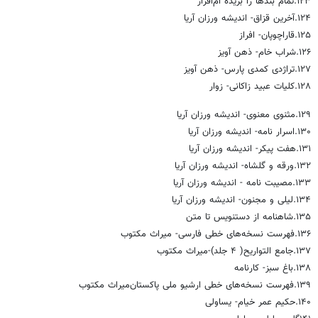
۱۲۳.تمام بندها را بریده ام‌افراز
۱۲۴.آخرین قزاق- اندیشه ورزان آریا
۱۲۵.قاراچوپان- افراز
۱۲۶.شراب خام- ذهن آویز
۱۲۷.تراژدی کمدی پارس‌- ذهن آویز
۱۲۸.کلیات عبید زاکانی‌- زوار
۱۲۹.مثنوی معنوی‌- اندیشه ورزان آریا
۱۳۰.اسرار نامه‌- اندیشه ورزان آریا
۱۳۱.هفت پیکر‌- اندیشه ورزان آریا
۱۳۲.ورقه و گلشاه‌- اندیشه ورزان آریا
۱۳۳.مصیبت نامه‌ - اندیشه ورزان آریا
۱۳۴.لیلی و مجنون‌- اندیشه ورزان آریا
۱۳۵.شاهنامه از دستنویس تا متن
۱۳۶.فهرست نسخه‌های خطی فارسی‌- میراث مکتوب
۱۳۷.جامع التواریح( ۴ جلد)-میراث مکتوب
۱۳۸.باغ سبز‌- کارنامه
۱۳۹.فهرست نسخه‌های خطی ارشیو ملی پاکستان‌میراث مکتوب
۱۴۰.حکیم عمر خیام- یساولی