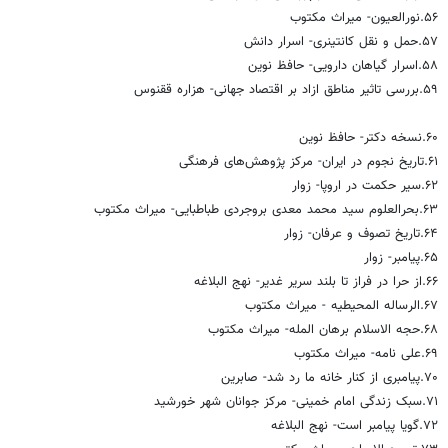
۵۶.نورالعیون‌- میراث مکتوب
۵۷.حمل و نقل کانتینری- اسرار دانش
۵۸.اسرار گیاهان دارویی- حافظ نوین
۵۹.بررسی تاثیر مناطق ازاد بر اقتصاد جهانی- هزاره ققنوس
۶۰.نسخه دکتر- حافظ نوین
۶۱.تاریخ نجوم در ایران- مرکز پژوهش‌های فرهنگی
۶۲.سیر حکمت در اروپا- زوار
۶۳.بحرالعلوم سید محمد معدی بروجردی طباطبایی- میراث مکتوب
۶۴.تاریخ تصوف و عرفان- زوار
۶۵.پیامبر- زوار
۶۶.از حرا در فراز تا بلند سریر غدیر- نهج البلاغه
۶۷.الرساله المحیطیه‌ - میراث مکتوب
۶۸.حجه الاسلام برهان المله‌- میراث مکتوب
۶۹.علی نامه‌- میراث مکتوب
۷۰.پیامبری از کنار خانه ما رد شد‌- صابرین
۷۱.سبک زندگی امام خمینی- مرکز جوانان شهر خورشید
۷۲.گویا پیامبر است‌- نهج البلاغه