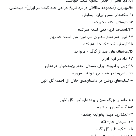
۸۹.مهرهایی از جنس عشق- کتاب خورشید
۹۰.ویترین (مجموعه مقالاتی درباره تاریخ طراحی جلد کتاب در ایران)- میردشتی
۹۱.سکه‌های مسی ایران- بساولی
۹۲.نارستان‌- کتاب خورشید
۹۳.اسب‌ها گریه نمی کنند‌- هنرکده
۹۴.لیلی نام تمام دختران سرزمین من است- صابرین
۹۵.آرامش گنجشک ها- هنرکده
۹۶.عاشقانه‌های بعد از گرگ‌ - مروارید
۹۷.ماه در آب‌- افراز
۹۸.زبان و ادبیات ایران باستان- دفتر پژوهشهای فرهنگی
۹۹.ماهی‌ها در شب می خوابند‌- مروارید
۱۰۰سایه‌های روشن در داستان‌های جلال آل احمد- گل آذین
۱۰۱.خانه ی بزرگ سبز و پرده‌های آبی- گل آذین
۱۰۲.آب، آسمان‌- چشمه
۱۰۳.بگذارید میترا بخوابد‌- چشمه
۱۰۴.سرطان جن‌- آگه
۱۰۵.شکرستان‌- گل آذین