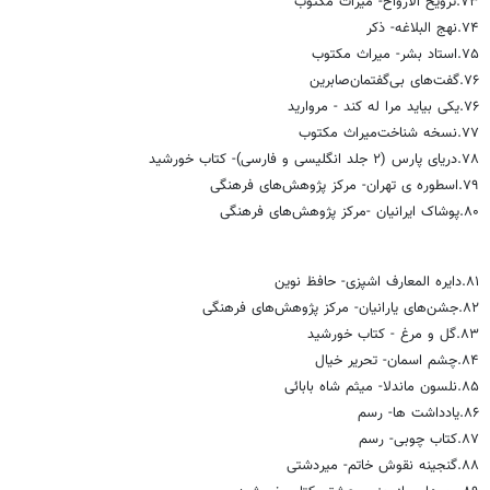
۷۳.ترویح الارواح‌- میراث مکتوب
۷۴.نهج البلاغه‌- ذکر
۷۵.استاد بشر- میراث مکتوب
۷۶.گفت‌های بی‌گفتمان‌صابرین
۷۶.یکی بیاید مرا له کند‌ - مروارید
۷۷.نسخه شناخت‌میراث مکتوب
۷۸.دریای پارس (۲ جلد انگلیسی و فارسی)- کتاب خورشید
۷۹.اسطوره ی تهران- مرکز پژوهش‌های فرهنگی
۸۰.پوشاک ایرانیان -مرکز پژوهش‌های فرهنگی
۸۱.دایره المعارف اشپزی- حافظ نوین
۸۲.جشن‌های یارانیان- مرکز پژوهش‌های فرهنگی
۸۳.گل و مرغ - کتاب خورشید
۸۴.چشم اسمان- تحریر خیال
۸۵.نلسون ماندلا‌- میثم شاه بابائی
۸۶.یادداشت ها- رسم
۸۷.کتاب چوبی- رسم
۸۸.گنجینه نقوش خاتم- میردشتی