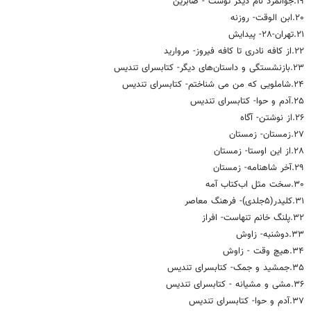
۱۹.جوانمرد نام دیگر توست‌ - صابرین
۲۰.ابن الوقت‌- روزنه
۲۱.تهران-۲۸- پیدایش
۲۲.از کافه نادری تا کافه فیروز- مروارید
۲۳.بازنشستگی و داستان‌های دیگر- کتابسرای تندیس
۲۴.شاملویی که من می شناختم- کتابسرای تندیس
۲۵.آدم و حوا‌- کتابسرای تندیس
۲۶.از نوشتن- آگاه
۲۷.زمستان- زمستان
۲۸.از این اوستا- زمستان
۲۹.آخر شاهنامه‌- زمستان
۳۰.سخت مثل اب‌کتاب آمه
۳۱.کلیدر(۵جلدی)- فرهنگ معاصر
۳۲.پلنگ خانم تنهاست- افراز
۳۳.دوشنبه- زاوش
۳۴.هیچ وقت‌ - زاوش
۳۵.جمشید و جمک‌- کتابسرای تندیس
۳۶.مشی و مشیانه‌ - کتابسرای تندیس
۳۷.آدم و حوا‌- کتابسرای تندیس