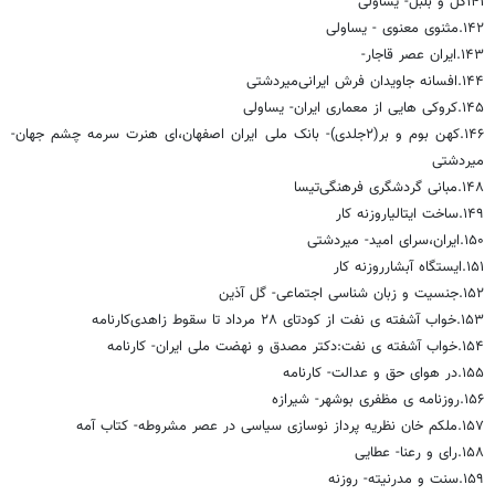
۱۴۱گل و بلبل- یساولی
۱۴۲.مثنوی معنوی - یساولی
۱۴۳.ایران عصر قاجار-
۱۴۴.افسانه جاویدان فرش ایرانی‌میردشتی
۱۴۵.کروکی هایی از معماری ایران- یساولی
۱۴۶.کهن بوم و بر(۲جلدی)- بانک ملی ایران اصفهان،‌ای هنرت سرمه چشم جهان-
میردشتی
۱۴۸.مبانی گردشگری فرهنگی‌تیسا
۱۴۹.ساخت ایتالیا‌روزنه کار
۱۵۰.ایران،سرای امید- میردشتی
۱۵۱.ایستگاه آبشار‌روزنه کار
۱۵۲.جنسیت و زبان شناسی اجتماعی‌- گل آذین
۱۵۳.خواب آشفته ی نفت از کودتای ۲۸ مرداد تا سقوط زاهدی‌کارنامه
۱۵۴.خواب آشفته ی نفت:دکتر مصدق و نهضت ملی ایران- کارنامه
۱۵۵.در هوای حق و عدالت‌- کارنامه
۱۵۶.روزنامه ی مظفری بوشهر‌- شیرازه
۱۵۷.ملکم خان نظریه پرداز نوسازی سیاسی در عصر مشروطه‌- کتاب آمه
۱۵۸.رای و رعنا‌- عطایی
۱۵۹.سنت و مدرنیته‌- روزنه