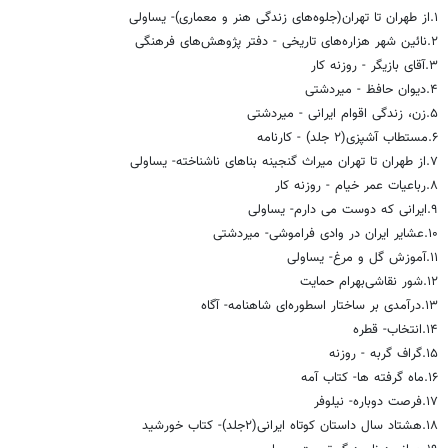
۱.از طهران تا تهران(جلوه‌های زندگی هنر و معماری)- یساولی
۲.نائین شهر هزاره‌های تاریخی - دفتر پژوهش‌های فرهنگی
۳.آقای بازیگر - روزنه کار
۴.دیوان حافظ - میردشتی
۵.زن، زندگی اقوام ایرانی - میردشتی
۶.مستطاب آشپزی(۲ جلد) - کارنامه
۷.از طهران تا تهران میراث گنجینه بناهای ناشناخته- یساولی
۸.رباعیات عمر خیام - روزنه کار
۹.ایرانی که دوست می دارم- یساولی
۱۰.عشایر ایران در وادی فراموشی- میردشتی
۱۱.آموزش گل و مرغ‌- یساولی
۱۲.شور نقاشی‌بهرام حمایت
۱۳.درآمدی بر ساختار اسطوره‌ای شاهنامه- آگاه
۱۴.انتخاب‌- قطره
۱۵.گراف گربه - روزنه
۱۶.ماه گرفته ها‌- کتاب آمه
۱۷.فرصت دوباره- نیلوفر
۱۸.هشتاد سال داستان کوتاه ایرانی(۲جلد)- کتاب خورشید