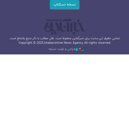
نسخه دسکتاپ
تمامی حقوق این سایت برای خبرآنلاین محفوظ است. نقل مطالب با ذکر منبع بلامانع است.
Copyright © 2025 khabaronline News Agancy, All rights reserved
طراحی و تولید: نستوه