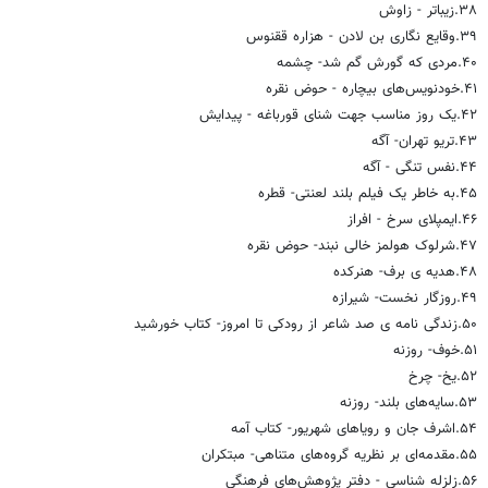
۳۸.زیباتر‌ - زاوش
۳۹.وقایع نگاری بن لادن‌ - هزاره ققنوس
۴۰.مردی که گورش گم شد- چشمه
۴۱.خودنویس‌های بیچاره‌ - حوض نقره
۴۲.یک روز مناسب جهت شنای قورباغه‌ - پیدایش
۴۳.تریو تهران‌- آگه
۴۴.نفس تنگی‌ - آگه
۴۵.به خاطر یک فیلم بلند لعنتی- قطره
۴۶.ایمپلای سرخ‌ - افراز
۴۷.شرلوک هولمز خالی نبند‌- حوض نقره
۴۸.هدیه ی برف- هنرکده
۴۹.روزگار نخست- شیرازه
۵۰.زندگی نامه ی صد شاعر از رودکی تا امروز- کتاب خورشید
۵۱.خوف- روزنه
۵۲.یخ- چرخ
۵۳.سایه‌های بلند- روزنه
۵۴.اشرف جان و رویاهای شهریور‌- کتاب آمه
۵۵.مقدمه‌ای بر نظریه گروه‌های متناهی- مبتکران
۵۶.زلزله شناسی‌ - دفتر پژوهش‌های فرهنگی