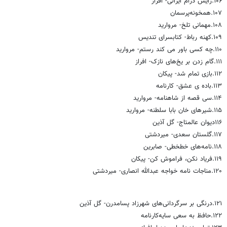
۱۰۶.زایش درام ایرانی- افراز
۱۰۷.همخونه‌پرسمان
۱۰۸.مهمانی تلخ- مروارید
۱۰۹.کهنه رباط- کتابسرای تندیس
۱۱۰.چه کسی باور می کند رستم‌- مروارید
۱۱۱.گام زدن بر یخ‌های نازک‌- افراز
۱۱۲.بازی تمام شد‌- پیکان
۱۱۳.باده ی عشق‌- کارنامه
۱۱۴.سی قصه از شاهنامه- مروارید
۱۱۵.شیرهای خان بابا سلطنه- مروارید
۱۱۶دیوان عالمتاج‌- گل آذین
۱۱۷.گلستان سعدی- میردشتی
۱۱۸.نامه‌های خطخطی- صابرین
۱۱۹.فریاد نکن، فراموش کن‌- پیکان
۱۲۰.مناجات نامه خواجه عبدالله انصاری‌- میردشتی
۱۲۱.درنگی بر سرگردانی‌های شهرزاد پسامدرن‌- گل آذین
۱۲۲.حافظ به سعی سایه‌کارنامه