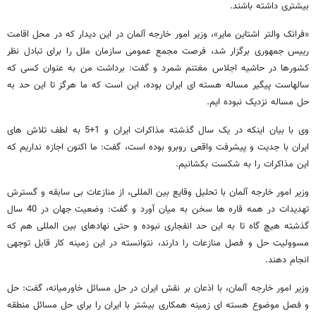
بیشتری داشته باشند.
«فرانک والتر اشتاین مایر»، وزیر امور خارجه آلمان در این دیدار که در محل اقامت
رییس جمهوری برگزار شد، فرصت مجمع عمومی سازمان ملل را برای تبادل نظر
کشورها در حاشیه اجلاس مغتنم شمرد و گفت: برداشت من به عنوان کسی که
سالهاست پیگیر مساله هسته ای ایران بوده، این است که ما هرگز تا این حد به
حل مساله نزدیک نبوده ایم.
وی با بیان اینکه در یک سال گذشته مذاکرات ایران و 1+5 به لطف تلاش های
ایران با جدیت و پیشرفت واقعی روبرو بوده است، گفت: ما اکنون اجازه نداریم که
این مذاکرات را به شکست بکشانیم.
وزیر امور خارجه آلمان با تحلیل وقایع بین المللی، از منازعات بی سابقه و گسترش
تهدیدات در همه قاره ها سخن به میان آورد و گفت: وضعیت جهان در 40 سال
گذشته هیچ گاه تا به این حد انفجاری نبوده و حتی نهادهای بین المللی هم که
مسوولیت حل و فصل منازعات را دارند، نتوانسته در این زمینه کار قابل توجهی
انجام دهند.
وزیر امور خارجه آلمان، با اذعان بر نقش ایران در حل مسائل خاورمیانه، گفت: حل
و فصل موضوع هسته ای زمینه همکاری بیشتر با ایران را برای حل مسائل منطقه