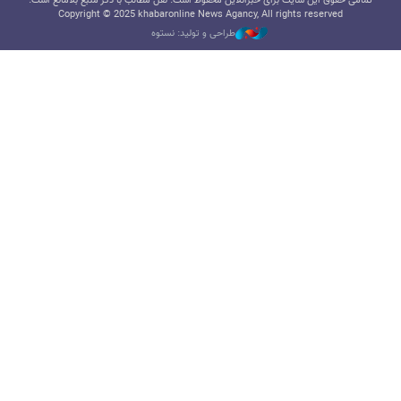
تمامی حقوق این سایت برای خبرآنلاین محفوظ است. نقل مطالب با ذکر منبع بلامانع است.
Copyright © 2025 khabaronline News Agancy, All rights reserved
طراحی و تولید: نستوه