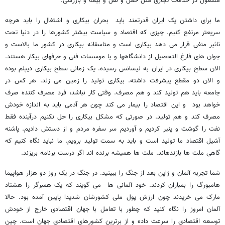
مشغول در خدمات تجاری مثل حمل و نقل و بیمه و بازرسی.
ما برای داشتن یک ایران قدرتمند باید بحران بیکاری و اشتغال را باید هرچه
سریع‏تر مرتفع کنیم. چیزی که اقتصاد و سیاست بیشتر کشورها را در دنیا تحت
تاثیر منفی قرار می ‏دهد بیکاری است و متاسفانه بیکاری در کشور ما بالاست و
جوان ‏های فارغ التحصیل از دانشگاه‏ها و یا موسسات فنی و حرفه‏ای بیکار هستند.
الان سطح بیکاری در ایران به لیسانس رسیده. یک زمانی سطح بیکاری دیپلم بوده
و الان دو مقطع پیشرفت داشته. بیکاری تولید را زمین می ‏زند. هر کس در
جامعه باید هم تولید کند و هم مصرف. وقتی کار نباشد، فرد مصرف کننده صرف
خواهد بود و این اقتصاد را بیمار می ‏کند چون هر آدمی باید به اندازه خودش
مصرف کند و هم تولید. در صورتی که مشکل بیکاری را حل نکنیم درآینده فقط
نفت را گوشت و پنیر کردیم و آوردیم سر سفره مردم و از دستش دادیم. پاشنه
آشیل اقتصاد ما تولید است و باید به سمت تولید برویم. ما نباید نگاه کنیم که
گاهی ملت ها بازنده‏اند. ملت ها همیشه برنده ‏اند اگر درست برنامه بریزند.
شما تجربه آلمان و ژاپن بعد از جنگ را ببینید. در جنگ در یک روز دو هزار هواپیما
هامبورگ را بمباران کردند. خود آلمانی‏ ها می ‏گویند که یک همبرگر را هشتاد
مارک می‏ خریدند چون ارزش پول ملی کشورشان شدیدا پایین آمده بود. حالا
آلمان امروز را نگاه کنید که چطور با تعامل با جهان اقتصادی خارج از خودش
توسعه اقتصادی را سرعت داده و از برترین کشورهای اقتصادی جهان است. چین