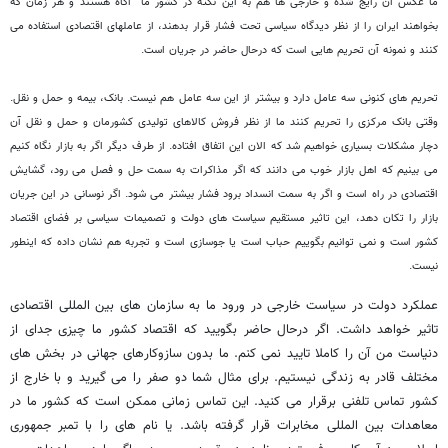
ما عکس آن رایج شده و خارجی ‏ها هم به این نکته در کشور ما آگاه هستند و هر زمان که
بخواهند ایران را از نظر دیدگاه سیاسی تحت فشار قرار بدهند، از عامل‏های اقتصادی استفاده می‏
کنند و نمونه آن تحریم ‏هایی است که درحال حاضر در جریان است.
تحریم‏ های کنونی سه عامل دارد و بیشتر از این سه عامل هم نیست. بانک، بیمه و حمل و نقل.
وقتی بانک مرکزی را تحریم کنند ما از نظر فروش کالاهای تولیدی کشورمان و حمل و نقل آن
دچار مشکلات بسیاری خواهیم شد که الان این اتفاق افتاده. از طرف دیگر اگر به بازار نگاه کنیم
می ‏بینیم که اهل بازار خوب می ‏دانند که اگر مذاکرات به سمت حل و فصل می‏ رود، گشایش
اقتصادی در راه است و اگر به سمت انسداد برود فشار بیشتر می ‏شود. اگر نوسانی در این جریان
بازار را تکان دهد، این تاثیر مستقیم سیاست ‏های دولت و تصمیمات سیاسی بر فضای اقتصاد
کشور است و نمی‏ توانیم بگوییم حباب است یا جوسازی است و تجربه هم نشان داده که اینطور
نیست.
عملکرد دولت در سیاست خارجی در ورود ما به سازمان‏ های بین المللی اقتصادی
تاثیر خواهد داشت. اگر درحال حاضر بگویید که اقتصاد کشور ما چیزی جدای از
دنیاست من آن را کاملا تایید نمی ‏کنم. ما بدون سازوکارهای جهانی در بخش‏ های
مختلف قادر به زندگی نیستیم. برای مثال شما دو صفر را می‏ گیرید و با خارج از
کشور تماس تلفنی برقرار می ‏کنید. این تماس زمانی ممکن است که کشور ما در
معاهدات بین المللی مخابرات قرار گرفته باشد. یا نام ه‏ای را با تمبر جمهوری