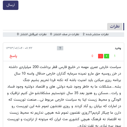
ارسال
نظرات
نظرات منتشر شده: 2
نظرات در صف انتشار: 0
نظرات غیرقابل انتشار: 0
وحید
۰۷:۴۲ - ۱۳۹۳/۰۷/۰۴
پاسخ
0
1
سیاست خارجی عمری مهمه در خلیج فارس قطر برداشت 200 میلیاردی داشته
در خزر روسیه حق مارو نمیده سرمایه گذاران خارجی حدقال واسه 10 سال
برنامه ریزی میکنن باید امنیت باشه که نکنه فردا تحریم بشیم جنگ
بشه...مشکلات ما به خاطر وجود شبه دولتی های و اقتصاد دولتیه وجود فساد
و رانت...مسکن رو هنوز بعد 35 سال نتونستیم مشکلاتشو حل کنیم ترافیک و
الودگی و محیط زیست اینا به سیاست خارجی مربوط نی...صنعت توریست که
دز امارات که بیابان رو آباد کردند و روزی نفتشون تموم شه این توریست رو
دارن ما چیکار کردیم؟؟روزی نفتمون تموم شه هیچی نداریم نه محیط زیست
نه اقتصاد نه فرهنگ هیچی کشوری مث ایران که میتونه از ترانزیت و توریست
سود ببره نیازی به نفت نداره..