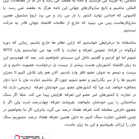
اسلامی به آمریکا می ‏فرستید و نامه به مقصد می‏ رسد و اگر ما در معاهدات بین
المللی نباشیم و تابع سازوکارهای جهانی این نامه هرگز به مقصد نمی‏ رسد. یا
کامیونی که اجناس تولید کشور را بار می ‏زند و می ‏برد اروپا مشمول همین
سازوکارهاست پس می‏ بینید که خارج از نظامات اقتصاد جهانی قادر به حرکت
نیستیم.
متاسفانه ما درشرایطی خواستیم که ازاین نظام ‏ها خارج باشیم. زمانی که دوره
اروگوئه در قراداد عمومی تعرفه و تجارت یا گات بود می توانستیم وارد WTO
شویم اما لج کردیم و گفتیم داخل این سیستم نخواهیم شد. بعد که فهمیدیم این
به زیان اقتصاد کشورمان هست بیشتر از بیست بار درخواست عضویت دادیم و بار
بیست و دومم به عنوان عضو ناظر وارد شدیم. الان هم باید تلاش کنیم تا بحران
تحریم‏ ها را از سر بگذرانیم و عضو شویم چون اگر نباشیم تجارت مان با دنیا دچار
مخاطره خواهد شد چرا که کشورهای عضو بین خودشان تعرفه ترجیحی دارند که
در تجارت با کشورهای غیر عضو این تعرفه افزایش پیدا می ‏کند. مثلا اگر سنگ
ساختمانی را بین خودشان بخواهند بفروشند تعرفه چهاردرصد است ولی اگر با
عضوی خارجی معامله کنند تعرفه هفتاد درصد می‏ گیرد بنابراین اگر ما بخواهیم در
چنین فضایی تجارت سنگ کنیم به دلیل همین تعرفه هفتاد درصد مجبوریم سنگ
مان را ارزان‏تر بفروشیم و این به زیان ماست.