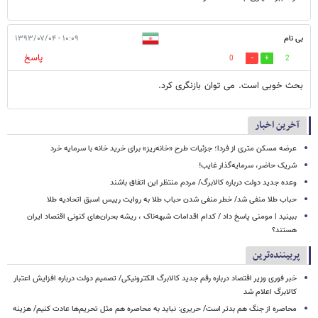
بی نام
۱۰:۰۹ - ۱۳۹۳/۰۷/۰۴
پاسخ
0
2
بحث خوبی است. می توان بازنگری کرد.
آخرین اخبار
عرضه مسکن متری از فردا؛ جزئیات طرح «خانه‌ریز» برای خرید خانه با سرمایه خرد
شریک حاضر، سرمایه‌گذار غایب!
وعده جدید دولت درباره کالابرگ/ مردم منتظر این اتفاق باشند
حباب طلا منفی شد/ خطر منفی شدن حباب طلا به روایت رییس اسبق اتحادیه طلا
ببینید | مومنی پاسخ داد / کدام اقدامات شبهه‌ناک ، ریشه بحران‌های کنونی اقتصاد ایران
هستند؟
پربیننده‌ترین
خبر فوری وزیر اقتصاد درباره رقم جدید کالابرگ الکترونیکی/ تصمیم دولت درباره افزایش اعتبار
کالابرگ اعلام شد
محاصره از جنگ هم بدتر است/ حریری: نباید به محاصره هم مثل تحریم‌ها عادت کنیم/ هزینه