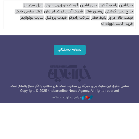
خبرآنلاین
راه نو آنلاین
بازی آنلاین
قیمت تلویزیون سونی
مبل مینیمال
جراح بینی گوشتی
پرشین هتل
قیمت آهن فولاد ایرانیان
اعتبارسنجی بانکی
قیمت طلا امروز
بلیط قطار
شرکت رادوکو
قیمت پروفیل
سایت یوتوتایمز
خرید اکانت chatgpt
نسخه دسکتاپ
تمامی حقوق این سایت برای خبرآنلاین محفوظ است. نقل مطالب با ذکر منبع بلامانع است.
Copyright © 2025 khabaronline News Agancy, All rights reserved
طراحی و تولید: نستوه