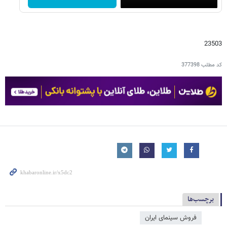
23503
کد مطلب
377398
برچسب‌ها
فروش سینمای ایران