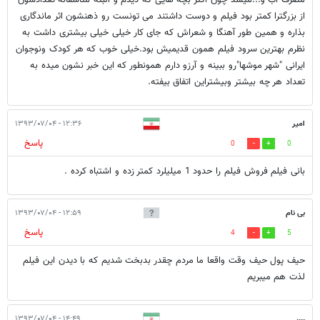
از بزرگترا کمتر بود فیلم و دوست داشتند می تونست رو ذهنشون اثر ماندگاری
بذاره و همین طور آهنگا و شعراش که جای کار خیلی خیلی بیشتری داشت به
نظرم بهترین سرود فیلم همون قدیمیش بود.خیلی خوب که هر کودک ونوجوان
ایرانی "شهر موشها"رو ببینه و آرزو دارم همونطور که این خبر نشون میده به
تعداد هر چه بیشتر وبیشتراین اتفاق بیفته.
امیر
۱۲:۳۶ - ۱۳۹۳/۰۷/۰۴
پاسخ
0
0
بانی فیلم فروش فیلم را حدود 1 میلیلرد کمتر زده و اشتباه کرده .
بی نام
۱۲:۵۹ - ۱۳۹۳/۰۷/۰۴
پاسخ
4
5
حیف پول حیف وقت واقعا ما مردم چقدر بدبخت شدیم که با دیدن این فیلم
لذت هم میبریم
۱۴:۴۹ - ۱۳۹۳/۰۷/۰۴
....