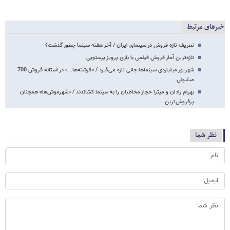
خبرهای مرتبط
تعریف تازه فروش در سینمای ایران / آخر هفته سینما چطور گذشت؟
تازه‌ترین آمار فروش فیلمی با بازی پرویز پرستویی
شهریور میلیاردی سینماها جانی تازه می‌گیرد / «فرشته‌ها...» در آستانه فروش 700
میلیونی
بهرام رادان و میترا حجاز مخاطبان را به سینما کشاندند / «شهرموش‌ها» همچنان
پرفروش‌ترین…
نظر شما