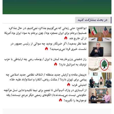
در بحث مشارکت کنید
ابوالفتح: حتی زمانی که می‌گوییم مذاکره نمی‌کنیم، در حال مذاکره
هستیم/ برجام برای ایران معجزه بود/ چون برجام به سود ایران بود آمریکا
از آن خارج شد
شما نظر بدهید/ اگر خبرنگار بودید چه سوالی از رئیس جمهور در
نشست خبری فردا می‌پرسیدید؟
راز دشمنی وزیرخارجه لبنان با ایران / یوسف رجی چه ارتباطی با حزب
نزدیک به اسرائیل دارد؟
«پیمان مکه» و آرایش جدید منطقه / ائتلاف نظامی جدید اسلامی چه
پیامی برای تهران دارد؟ / مثلث ریاض، آنکارا و اسلام‌آباد علیه خلاء
امنیتی غرب
از آب‌بازی در پارک آب‌وآتش تا تجمع برای نیما تکیدو؛«این نسل هرآنچه
حکومتی نیست می‌پسندند»/ الگوهای رسمی دیگر مرجع نیستند/ یقه
نوجوان‌ها را نگیرید!