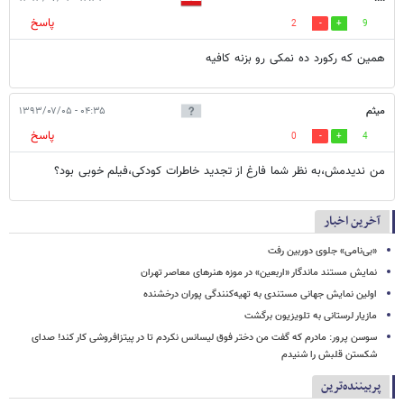
پاسخ
2
9
همین که رکورد ده نمکی رو بزنه کافیه
میثم
۰۴:۳۵ - ۱۳۹۳/۰۷/۰۵
پاسخ
0
4
من ندیدمش،به نظر شما فارغ از تجدید خاطرات کودکی،فیلم خوبی بود؟
آخرین اخبار
«بی‌نامی» جلوی دوربین رفت
نمایش مستند ماندگار «اربعین» در موزه هنرهای معاصر تهران
اولین نمایش جهانی مستندی به تهیه‌کنندگی پوران درخشنده
مازیار لرستانی به تلویزیون برگشت
سوسن پرور: مادرم که گفت من دختر فوق‌ لیسانس نکردم تا در پیتزافروشی کار کند! صدای
شکستن قلبش را شنیدم
پربیننده‌ترین