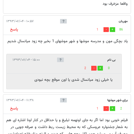
واقعا مزخرف بود
مهربان
۱۰:۵۷ - ۱۳۹۳/۰۷/۰۴
پاسخ
1
86
یاد بچگی مون و مدرسه موشها و شهر موشهای 1 بخیر چه زود میانسال شدیم
بی نام
۱۵:۰۰ - ۱۳۹۳/۰۷/۰۴
2
0
یا خیلی زود میانسال شدی یا اون موقع بچه نبودی
برای شهر موشها
۱۱:۳۸ - ۱۳۹۳/۰۷/۰۴
پاسخ
1
2
فیلم خوبی بود اما اگر به جای اونهمه تبلیغ و یا حداقل در کنار اونا اشاره ای هم
به شعار جشنواره عروسکی که به محیط زیست ربط داشت و صرفه جویی در
مصرف آب و...میشد چون اکثر بچه هایی که دیدم و البته متاسفانه تعدادشون