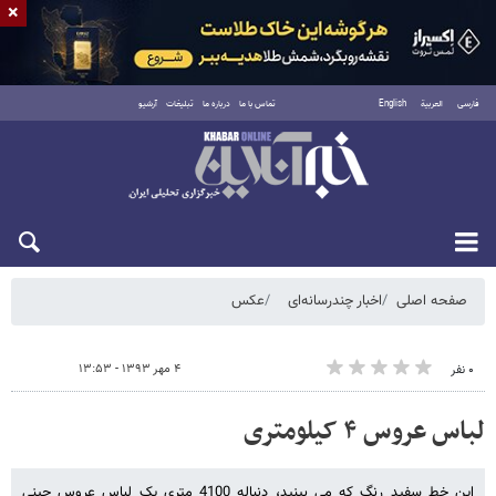
×
فارسی
العربية
English
تماس با ما
درباره ما
تبلیغات
آرشیو
یکشنبه ۱۸ مرداد ۱۴۰۵
صفحه اصلی
اخبار چندرسانه‌ای
عکس
۴ مهر ۱۳۹۳ - ۱۳:۵۳
۰ نفر
لباس عروس ۴ کیلومتری
این خط سفید رنگ که می بینید، دنباله 4100 متری یک لباس عروس چینی