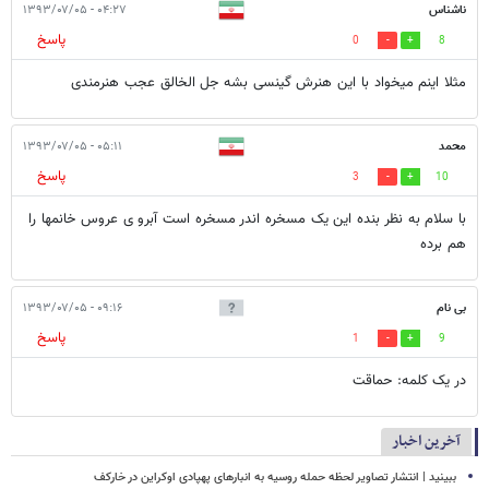
ناشناس
۰۴:۲۷ - ۱۳۹۳/۰۷/۰۵
پاسخ
0
8
مثلا اینم میخواد با این هنرش گینسی بشه جل الخالق عجب هنرمندی
محمد
۰۵:۱۱ - ۱۳۹۳/۰۷/۰۵
پاسخ
3
10
با سلام به نظر بنده این یک مسخره اندر مسخره است آبرو ی عروس خانمها را
هم برده
بی نام
۰۹:۱۶ - ۱۳۹۳/۰۷/۰۵
پاسخ
1
9
در یک کلمه: حماقت
آخرین اخبار
ببینید | انتشار تصاویر لحظه حمله روسیه به انبارهای پهپادی اوکراین در خارکف