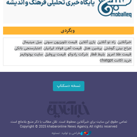
وبگردی
خبرآنلاین
راه نو آنلاین
بازی آنلاین
قیمت تلویزیون سونی
مبل مینیمال
جراح بینی گوشتی
پرشین هتل
قیمت آهن فولاد ایرانیان
اعتبارسنجی بانکی
قیمت طلا امروز
بلیط قطار
شرکت رادوکو
قیمت پروفیل
سایت یوتوتایمز
خرید اکانت chatgpt
نسخه دسکتاپ
تمامی حقوق این سایت برای خبرآنلاین محفوظ است. نقل مطالب با ذکر منبع بلامانع است.
Copyright © 2025 khabaronline News Agancy, All rights reserved
طراحی و تولید: نستوه