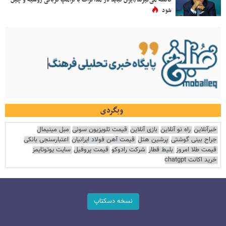
فاصله می‌گیرند/ایران نباید در مذاکرات با ترامپ قربانی روسیه و چین
شود
وبگردی
خبرآنلاین
راه نو آنلاین
بازی آنلاین
قیمت تلویزیون سونی
مبل مینیمال
جراح بینی گوشتی
پرشین هتل
قیمت آهن فولاد ایرانیان
اعتبارسنجی بانکی
قیمت طلا امروز
بلیط قطار
شرکت رادوکو
قیمت پروفیل
سایت یوتوتایمز
خرید اکانت chatgpt
نسخه دسکتاپ