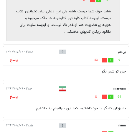
0
6
شاید حرف شما درست باشه ولی این دلیلی برای نخواندن کتاب
نیست. اینهمه کتاب داره توو کتابخونه ها خاک میخوره و
هزینه ی عضویت هم اونقدر بالا نیست. و اینهمه سایت برای
دانلود رایگان کتایهای مختلف...
بی نام
۲۱:۰۸ - ۱۳۹۳/۰۷/۰۴
پاسخ
43
9
جان تو شعر نگو
۲۱:۱۰ - ۱۳۹۳/۰۷/۰۴
maryam
پاسخ
8
94
به یزدان که گر ما خرد داشتیم، کجا این سرانجام بد داشتیم...............
۲۱:۱۵ - ۱۳۹۳/۰۷/۰۴
nima