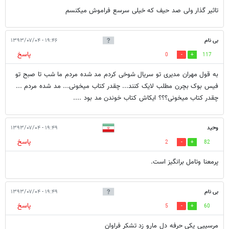
تاثیر گذار ولی صد حیف که خیلی سرسع فراموش میکنسم
بی نام
۱۹:۴۶ - ۱۳۹۳/۰۷/۰۴
پاسخ
0
117
به قول مهران مدیری تو سریال شوخی کردم مد شده مردم ما شب تا صبح تو
فیس بوک بچرن مطلب لایک کنند... چقدر کتاب میخونی... مد شده مردم ...
چقدر کتاب میخونی؟؟؟ ایکاش کتاب خوندن مد بود ....
وحيد
۱۹:۴۹ - ۱۳۹۳/۰۷/۰۴
پاسخ
2
82
پرمعنا وتامل برانگيز است.
بی نام
۱۹:۴۹ - ۱۳۹۳/۰۷/۰۴
پاسخ
5
60
مرسييي يكي حرفه دل مارو زد تشكر فراوان