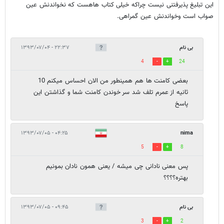
این تبلیغ پذیرفتنی نیست چراکه خیلی کتاب هاهست که نخواندنش عین
صواب است وخواندنش عین گمراهی.
بی نام
۲۲:۳۷ - ۱۳۹۳/۰۷/۰۴
4
24
بعضی کامنت ها هم همینطور من الان احساس میکنم 10
ثانیه از عمرم تلف شد سر خوندن کامنت شما و گذاشتن این
پاسخ
۰۴:۲۵ - ۱۳۹۳/۰۷/۰۵
nima
5
8
پس معنی نادانی چی میشه / یعنی همون نادان بمونیم
بهتره؟؟؟؟
بی نام
۰۹:۴۵ - ۱۳۹۳/۰۷/۰۵
3
2