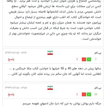
روانشناسي اجتماع و هزاران عنوان ديگر را خوانديد و لذت هم برديد . آيا واقعا
كسي در اين مملكت براي اين دانسته ها ارزشي قائل ميشود ؟وقتي سطح
دانش عمومي مردم با بخش اندك كتابخوانها فاصله بسيار دارد بسيار طبيعي
است كه خوانندگان كتاب كه اغلب داراي فهم بيشتري از اوضاع و احوال
پيرامون خود هستند به همان ميزان رنج و غم و غصه ايشان بيشتر ميشود
.كتاب خواندن خوب است به شرط اينكه در قبال اين كسب دانش و معرفت
ديگران نيز بدانند كه تو يك چيزي مي داني در غيراينصورت نخواندنش بهتر از
خواندنش است .
بی نام
۰۴:۴۱ - ۱۳۹۳/۰۷/۰۵
پاسخ
3
7
سالها پیش در دهه های 40 و 50 خیلیها با خواندن کتاب مثلا خرمگس و ...
انقلابی شدند اما آنهایی که جان سالم بدر بردند شاید الان بگویند ای کاش ...
بی نام
۰۴:۵۰ - ۱۳۹۳/۰۷/۰۵
پاسخ
2
20
ديگه دارم يواش يواش به اين كه دنيا مال ادمهاي نفهمه ميرسم