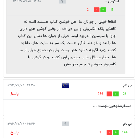
استرسی ...
۱۶:۵۱ - ۱۳۹۳/۰۷/۰۵
2
5
اتفاقا خیلی از جوانان ما اهل خوندن کتاب هستند البته نه
کاغذی بلکه الکترونی و پی دی اف .از وقتی گوشی های دارای
جاوا یا سیمبین اندروید اومد خیلی از جوان ها دنبال این کتاب
ها رفتند و خوندند کافی هست یک سر به سایت های دانلود
کتاب بزنید اگرچه دانلود هنر نیست ولی درمجموع خیلی از ما
ها بخاطر مسائل مالی حاضریم اون کتاب رو در گوشی یا
کامپیوتر بخونیم تا بریم بخریمش
بی نام
۱۹:۳۰ - ۱۳۹۳/۰۷/۰۴
پاسخ
256
26
مسخره،توهین،تهمت ...
بی نام
۱۹:۴۳ - ۱۳۹۳/۰۷/۰۴
پاسخ
1
144