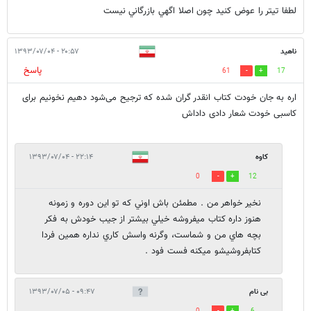
لطفا تيتر را عوض كنيد چون اصلا اگهي بازرگاني نيست
ناهید
۲۰:۵۷ - ۱۳۹۳/۰۷/۰۴
پاسخ
61
17
اره به جان خودت کتاب انقدر گران شده که ترجیح می‌شود دهیم نخونیم برای
کاسبی خودت شعار دادی داداش
كاوه
۲۲:۱۴ - ۱۳۹۳/۰۷/۰۴
0
12
نخير خواهر من . مطمئن باش اوني كه تو اين دوره و زمونه
هنوز داره كتاب ميفروشه خيلي بيشتر از جيب خودش به فكر
بچه هاي من و شماست، وگرنه واسش كاري نداره همين فردا
كتابفروشيشو ميكنه فست فود .
بی نام
۰۹:۴۷ - ۱۳۹۳/۰۷/۰۵