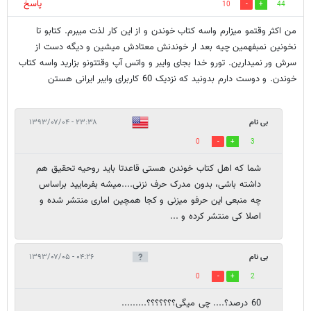
پاسخ
10
44
من اکثر وقتمو میزارم واسه کتاب خوندن و از این کار لذت میبرم. کتابو تا
نخونین نمبفهمین چیه بعد ار خوندنش معتادش میشین و دیگه دست از
سرش ور نمیدارین. تورو خدا بجای وایبر و واتس آپ وقتتونو بزارید واسه کتاب
خوندن. و دوست دارم بدونید که نزدیک 60 کاربرای وایبر ایرانی هستن
بی نام
۲۳:۳۸ - ۱۳۹۳/۰۷/۰۴
0
3
شما که اهل کتاب خوندن هستی قاعدتا باید روحیه تحقیق هم
داشته باشی، بدون مدرک حرف نزنی....میشه بفرمایید براساس
چه منبعی این حرفو میزنی و کجا همچین اماری منتشر شده و
اصلا کی منتشر کرده و ...
بی نام
۰۴:۲۶ - ۱۳۹۳/۰۷/۰۵
0
2
60 درصد؟.... چی میگی؟؟؟؟؟؟؟.........