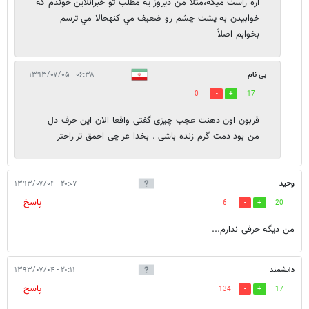
آره راست ميگه،مثلا من ديروز يه مطلب تو خبرآنلاين خوندم كه
خوابيدن به پشت چشم رو ضعيف مي كنهحالا مي ترسم
بخوابم اصلاً
بی نام
۰۶:۳۸ - ۱۳۹۳/۰۷/۰۵
0
17
قربون اون دهنت عجب چیزی گفتی واقعا الان این حرف دل
من بود دمت گرم زنده باشی . بخدا عر چی احمق تر راحتر
وحید
۲۰:۰۷ - ۱۳۹۳/۰۷/۰۴
پاسخ
6
20
من دیگه حرفی ندارم...
دانشمند
۲۰:۱۱ - ۱۳۹۳/۰۷/۰۴
پاسخ
134
17