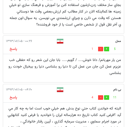
بجاي ساز مخلف زدن،ازشون استفاده كنن برا آموزش و فرهنگ سازي تو خيلي
زمينه ها.كمااينكه الان در كنار مطالب كم ارزش،بعضي وقت ها دوستاني
هستن كه وقت مي ذارن و چيزاي ارزشمندي مي نويسن. يه سوال:اون جمله
ي آخر نقل قول از شخص خاصي است يا از خود فروشنده؟
ممل
۰۰:۲۶ - ۱۳۹۳/۰۷/۰۵
پاسخ
1
5
من یار مهربانم/ دانا خوش.... / گویم..... بابا جان این شعر رو که حفظی خب
عزیزم عمل کن جان من عمل کن تا دنیا رو بشناسی دنیا رو بیخیال خودت رو
بشناسی
بی نام
۰۴:۲۰ - ۱۳۹۳/۰۷/۰۵
پاسخ
4
11
البته كه خواندن كتاب حتي نوع بدش هم خيلي خوب است اما به چه كار مي
آيد ؟فرض كنيد كتاب تاريخ ده هزارساله ايران را خوانديد يا فرض كنيد كتابهايي
در مورد اجرام سماوي ، مديريت سرمايه گذاري ، آيين رفتار خانوادگي ،