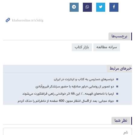
برچسب‌ها
سرانه مطالعه
بازار کتاب
خبرهای مرتبط
دردسرهای دسترسی به کتاب و اینترنت در ایران
دو تصویر از رونمایی «یاور صادق» با حضور سرلشکر فیروزآبادی
ارمیا با نامه‌های فهیمه.../ این 66 اثر خواندنی راهی فرانفکورت می‌شوند
جواد مجابی: بعد از 8سال انتظار مجوز، 400 صفحه از خاطراتم را حذف کردم
نظر شما