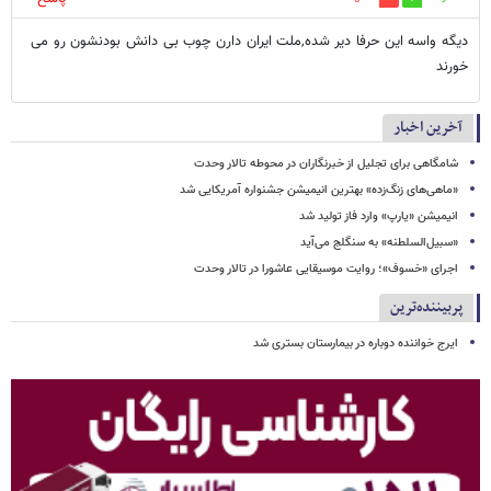
دیگه واسه این حرفا دیر شده,ملت ایران دارن چوب بی دانش بودنشون رو می
خورند
آخرین اخبار
شامگاهی برای تجلیل از خبرنگاران در محوطه تالار وحدت
«ماهی‌های زنگ‌زده» بهترین انیمیشن جشنواره آمریکایی شد
انیمیشن «یارپ» وارد فاز تولید شد
«سبیل‌السلطنه» به سنگلج می‌آید
اجرای «خسوف»؛ روایت موسیقایی عاشورا در تالار وحدت
پربیننده‌ترین
ایرج خواننده دوباره در بیمارستان بستری شد