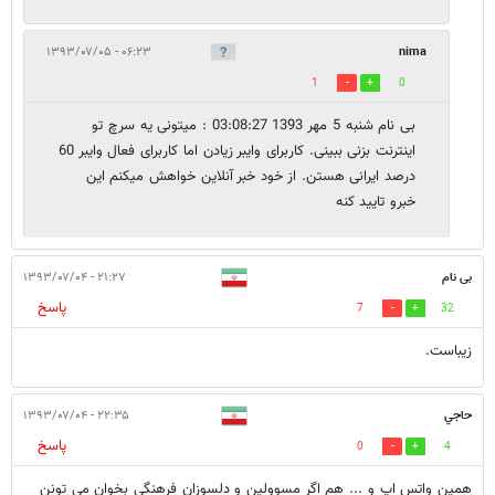
۰۶:۲۳ - ۱۳۹۳/۰۷/۰۵
nima
1
0
بی نام شنبه 5 مهر 1393 03:08:27 : میتونی یه سرچ تو
اینترنت بزنی ببینی. کاربرای وایبر زیادن اما کاربرای فعال وایبر 60
درصد ایرانی هستن. از خود خبر آنلاین خواهش میکنم این
خبرو تایید کنه
بی نام
۲۱:۲۷ - ۱۳۹۳/۰۷/۰۴
پاسخ
7
32
زیباست.
حاجي
۲۲:۳۵ - ۱۳۹۳/۰۷/۰۴
پاسخ
0
4
همين واتس اپ و ... هم اگر مسوولين و دلسوزان فرهنگي بخوان مي تونن