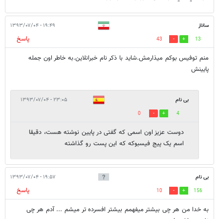
ساناز
۱۹:۴۹ - ۱۳۹۳/۰۷/۰۴
پاسخ
43
13
منم توفیس بوکم میذارمش.شاید با ذکر نام خبرانلاین.به خاطر اون جمله
پایینش
بی نام
۲۳:۰۵ - ۱۳۹۳/۰۷/۰۴
0
4
دوست عزیز اون اسمی که گفتی در پایین نوشته هست، دقیقا
اسم یک پیج فیسبوکه که این پست رو گذاشته
بی نام
۱۹:۵۷ - ۱۳۹۳/۰۷/۰۴
پاسخ
10
156
به خدا من هر چی بیشتر میفهمم بیشتر افسرده تر میشم ... آدم هر چی