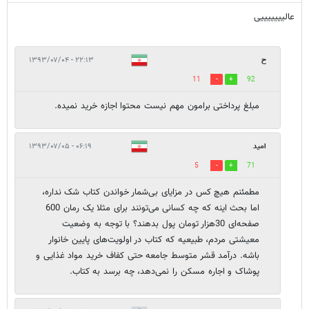
عالیییییییی
ح
۲۲:۱۳ - ۱۳۹۳/۰۷/۰۴
11
92
مبلغ پرداختی برامون مهم نیست محتوا اجازه خرید نمیده.
امید
۰۶:۱۹ - ۱۳۹۳/۰۷/۰۵
5
71
مطمئنم هیچ کس در مزایای بی‌شمار خواندن کتاب شک نداره،
اما بحث اینه که چه کسانی می‌تونند برای مثلا یک رمان 600
صفحه‌ای 30هزار تومان پول بدهند؟ با توجه به وضعیت
معیشتی مردم، طبیعیه که کتاب در اولویت‌های پایین خانوار
باشه. درآمد قشر متوسط جامعه حتی کفاف خرید مواد غذایی و
پوشاک و اجاره مسکن را نمی‌دهد، چه برسد به کتاب.