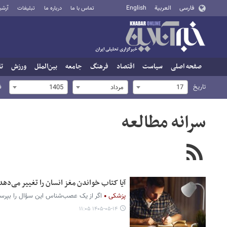
فارسی
العربية
English
تماس با ما
درباره ما
تبلیغات
آرشی
صفحه اصلی
سیاست
اقتصاد
فرهنگ
جامعه
بین‌الملل
ورزش
تا
تاریخ
ف
17
مرداد
1405
سرانه مطالعه
آیا کتاب خواندن مغز انسان را تغییر می‌دهد
پزشکی
اگر از یک عصب‌شناس این سؤال را بپرسید
۱۴۰۵-۰۵-۱۴ ۱۱:۰۵