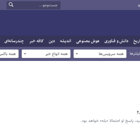
و
ریخ
دانش و فناوری
هوش مصنوعی
اندیشه
دین
کافه خبر
چندرسانه‌ای
یلترها
همه سرویس‌ها
همه انواع خبر
همه باکس‌
؟
، پاسخ او احتمالا «بله» خواهد بود.