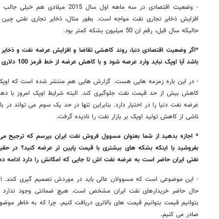
- وضعیت اقتصادی در سه ماهه اول سال 015
حالیکه سال قبل، رقم ان 50 میلیون بشکه کمتر بود.
*اگر وضعیت اقتصادی دنبا، روند کاهشی تقاضا و افزایش عرضه نفت و ذخایر
باشد آیا اوپک نباید وارد عرصه شود و با کاهش عرضه از خط قرمز 100 دلاری اش دفاع کند؟
- در این باره زمزمه هایی هست. گزارش هایی هم منتشر شده است که اوپک ب
کاهش بیش از حد قیمت نفت جلوگیری کند. البته شرایط اوپک امروز با ده
عرضه نفت دنیا را در اختیار دارد. بنابراین تنها در حد یک سوم می تواند در بازا
ناشی از کاهش تولید اوپک بر بازار نفت را نادیده گرفت.
* اجازه بدهید از شما بعنوان مسوول فروش نفت ایران بپرسم که ترجیح می 
بفروشید یا اینکه بشکه های بیشتری با قیمت پایین تر عرضه کنید؟ در حقی
نفتی ایران حاضر است به عرضه نفت اش تا جایی که امکانش را دارد ادامه د
- این موضوعی است که مسوولان عالی باید در موردش تصمیم گیری کنند. اما
حال حاضر خریدارهای نفت ایران مشخص است. هیچ ضمانتی وجود ندارد ک
بتوانیم قیمت بتوانیم قیمت های بالاتری دریافت کنیم. چرا که به خاطر مو
صادر می کنیم.