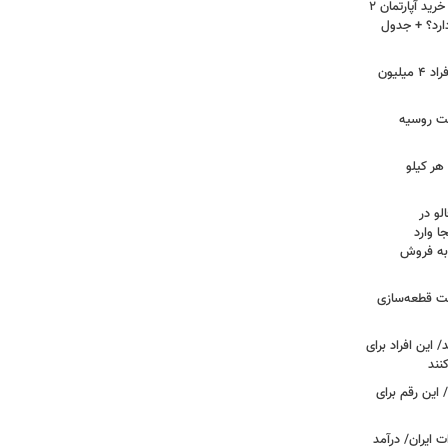
لیست قیمت خرید مسکن در نازی‌آباد/ خرید آپارتمان ۲
دارد؟ + جدول
سرپرستان خانوار بخوانند/ حساب این افراد ۴ میلیون
فت روسیه
هر کیلو
لو در
ا وارد
 به فروش
عت قطعه‌سازی
این افراد برای
 این رقم برای
 ایران/ درآمد