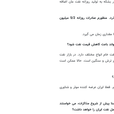
تکنیکی می توانیم بلافاصله پس از لغو تحریم ها 500 تا 600 هزار بشکه به تولید روزانه نفت مان اضافه
* برای رسیدن به سطح صادرات نفت پیش از تحریم ها چقدر زمان باید بگذرد. منظورم صادرات روزانه 5/2 میلیون
ا مقداری زمان می گیرد.
ت خام انواع مختلف دارد. در بازار نفت
هم ترش و سنگین است. حالا ممکن است
؟
 فعلا ایران عرضه کننده موثر و شناوری
سنا پیش از شروع مذاکرات، می خواستند
مل نفت ایران را خواهد داشت؟