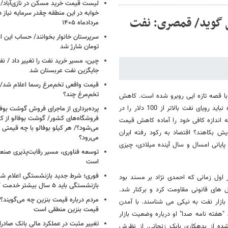
خوابه در این منطقه چقدر سرمایه نیاز 
 گوید/ قمصری: نفت
مردادماه ۱۴۰۵
تومان شارژ شد
چین، مسیر خرید نفت را تغییر داد / ن
جایگزین نفت عربستان شد
قیمت واقعی تخم‌مرغ رسما اعلام شد/ 
تخم‌مرغ چند؟
 با قصه تازه ایی روبرو شده است. کاهش
قیمت های نفت. همه پیش بینی ها حاکی از آن است که امسال و سال آینده نباید رویای نفت بالاتر از 100 دلار را در
پرده‌برداری از ماجرای فروش گوشت بوفا
فروشگاه‌های کشور/ گوشت بوفالو از کج
به اندازه کافی خود را آماده کاهش قیمت
می‌شود؟/ هر کیلو بوفالو با چه قیمتی
ش بکاهند؟ اقتصاد به رکود رفته ایران
می‌رود؟
ایانی امسال و سال آینده میلادی، چیزی
توسعه فناوری، مسیر رقابت‌پذیری صن
است
فوری؛ شرط جدید بازنشستگی اعلام شد/ 
ول زمانی که احمدی نژاد بر مسند بود
بازنشستگی باید ۵ سال بیشتر خدمت کنند
 های قانونی مقاومت کرد و برکنار شد.
مردم درباره قیمت بنزین چه می‌گویند؟/
بازار نفت به نیکی می شناسند. با آمدن
قیمت بنزین منطقی است
هفته نامه صدا" او درباره وضعیت بازار
تغییر مثبت در عملکرد مالی بانک صادرات
ه از بدهکاری بابک زنجانی. از نظرش