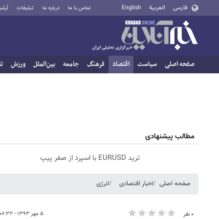
فارسی
العربية
English
تماس با ما
درباره ما
تبلیغات
آرشی
صفحه اصلی
سیاست
اقتصاد
فرهنگ
جامعه
بین‌الملل
ورزش
تا
مطالب پیشنهادی
ترید EURUSD با اسپرد از صفر پیپ
صفحه اصلی
اخبار اقتصادی
انرژی
۵ مهر ۱۳۹۳ - ۰۶:۳۲
۰ نفر