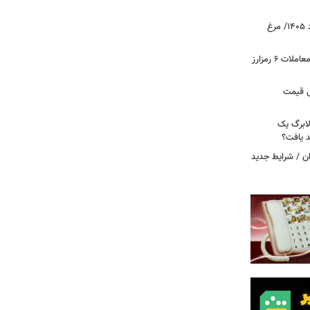
قیمت جدید گوشت مرغ امروز ۱۵ مرداد ۱۴۰۵/ مرغ
آخرین وضعیت بازار رمزارزها در جهان/ معاملات ۶ رمزارز
دول قیمت
لابرگ یک
د یافت؟
ان / شرایط جدید