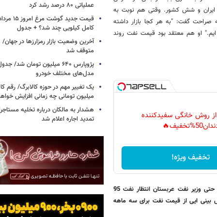
عملیاتی ۸۰ درصد رشد کرد
 ایران و شش کشور. وقتی هم نوبت به
صراحت گفت: "به هر کجا بازار داشته
کامل کیلویی چند شد؟ + جدول
یم." او هم معتقد بود قیمت نفت روند
متوقف شد
پژوپارس ۶۴۰ میلیون تومان شد/ ج
مدل‌های مختلف خودرو
یک تغییر مهم در حوزه کالابرگ/ رقم کا
میلیون تومانی چه زمانی افزایش خواه
هشدار به مالکان درباره تخلیه مستاجر
 از روش خانگی سفیدکننده
تمدید اجاره اعلام شد
دان50%تخفیف🔥
تخفیف ویژه!
*آقای قمصری، بالاخره قیمت نفت بعد از مدتها به زیر 100 دلار سقوط کرد. حتی وزیر نفت عربستان انتظار نفت 95
 بینی ایی از قیمت نفت برای سه ماهه