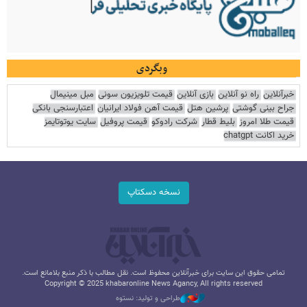
وبگردی
خبرآنلاین
راه نو آنلاین
بازی آنلاین
قیمت تلویزیون سونی
مبل مینیمال
جراح بینی گوشتی
پرشین هتل
قیمت آهن فولاد ایرانیان
اعتبارسنجی بانکی
قیمت طلا امروز
بلیط قطار
شرکت رادوکو
قیمت پروفیل
سایت یوتوتایمز
خرید اکانت chatgpt
نسخه دسکتاپ
تمامی حقوق این سایت برای خبرآنلاین محفوظ است. نقل مطالب با ذکر منبع بلامانع است.
Copyright © 2025 khabaronline News Agancy, All rights reserved
طراحی و تولید: نستوه