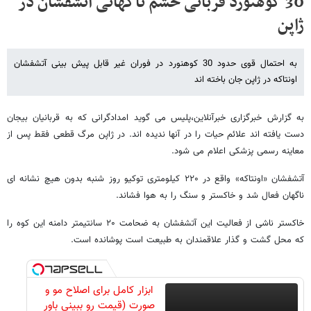
30 کوهنورد قربانی خشم ناگهانی آتشفشان در
ژاپن
به احتمال قوی حدود 30 کوهنورد در فوران غیر قابل پیش بینی آتشفشان
اونتاکه در ژاپن جان باخته اند
به گزارش خبرگزاری خبرآنلاین،پلیس می گوید امدادگرانی که به قربانیان بیجان
دست یافته اند علائم حیات را در آنها ندیده اند. در ژاپن مرگ قطعی فقط پس از
معاینه رسمی پزشکی اعلام می شود.
آتشفشان «اونتاکه» واقع در ۲۲۰ کیلومتری توکیو روز شنبه بدون هیچ نشانه ای
ناگهان فعال شد و خاکستر و سنگ را به هوا فشاند.
خاکستر ناشی از فعالیت این آتشفشان به ضحامت ۲۰ سانتیمتر دامنه این کوه را
که محل گشت و گذار علاقمندان به طبیعت است پوشانده است.
ابزار کامل برای اصلاح مو و
صورت (قیمت رو ببینی باور