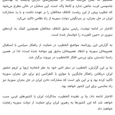
هستیم که گمان می‌کنند شرکت در همایش‌های خارجی وابسته به نهادهای
جاسوسی غرب، مانعی ندارد و کاملا پاک است. این سخنان در حالی مطرح می‌شود
که خطیب پیش از این ریاست ائتلاف مخالفان را بر عهده داشت و با رد مشارکت
ایران در حل بحران، بر سرنگونی دولت سوریه از راه نظامی تاکید می‌کرد.
الاخبار در ادامه نوشت: رئیس سابق ائتلاف مخالفان همچنین کمک به کردهای
سوری در «عین العرب» را خواستار شده است.
به گزارش این روزنامه، مواضع الخطیب در حمایت از راهکار سیاسی با استقبال
همپیمانان سوریه و انتقاد همپیمانان سابق وی مواجه شده است؛ لذا در همین
راستا نشستی برای بررسی افکار الالخطیب در بیروت برگزار شد.
بنا بر این گزارش، الخطیب در سفر اخیر خود به مقر اتحادیه اروپا بر لزوم حضور
ایران دریافتن راهکار جایگزین یا موازی با کنفرانس ژنو برای حل بحران سوریه
تأکید کرده بود و بر این باور است که مشارکت دادن ایران در حل بحران سوریه نیز
راه مناسبی برای این کشور خواهد بود.
الاخبار ادامه داد: بنا بر عقیده الخطیب، مذاکرات ایران با کشورهای غربی سبب
خواهد شد که این کشورها به رهبری ایران برای حمایت از دولت سوریه رضایت
خواهند داد.