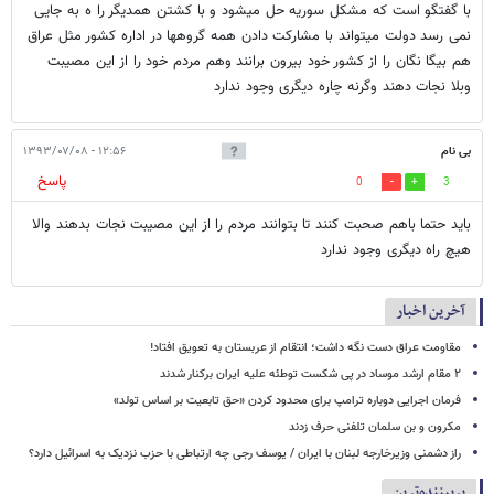
با گفتگو است که مشکل سوریه حل میشود و با کشتن همدیگر را ه به جایی
نمی رسد دولت میتواند با مشارکت دادن همه گروهها در اداره کشور مثل عراق
هم بیگا نگان را از کشور خود بیرون برانند وهم مردم خود را از این مصیبت
وبلا نجات دهند وگرنه چاره دیگری وجود ندارد
بی نام
۱۲:۵۶ - ۱۳۹۳/۰۷/۰۸
پاسخ
0
3
باید حتما باهم صحبت کنند تا بتوانند مردم را از این مصیبت نجات بدهند والا
هیچ راه دیگری وجود ندارد
آخرین اخبار
مقاومت عراق دست نگه داشت؛ انتقام از عربستان به تعویق افتاد!
۲ مقام‌ ارشد موساد در پی شکست توطئه علیه ایران برکنار شدند
فرمان اجرایی دوباره ترامپ برای محدود کردن «حق تابعیت بر اساس تولد»
مکرون و بن سلمان تلفنی حرف زدند
راز دشمنی وزیرخارجه لبنان با ایران / یوسف رجی چه ارتباطی با حزب نزدیک به اسرائیل دارد؟
پربیننده‌ترین