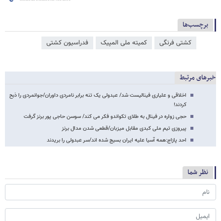
برچسب‌ها
کشتی فرنگی
کمیته ملی المپیک
فدراسیون کشتی
خبرهای مرتبط
اخلاقی و علیاری فینالیست شد/ عبدولی یک تنه برابر نامردی داوران/جوانمردی را ذبح
کردند!
حجی زواره در فینال به طلای تکواندو فکر می کند/ سوسن حاجی پور برنز گرفت
پیروزی تیم ملی کبدی مقابل میزبان/قطعی شدن مدال برنز
احد پازاج:همه آسیا علیه ایران بسیج شده اند/سر عبدولی را بریدند
نظر شما