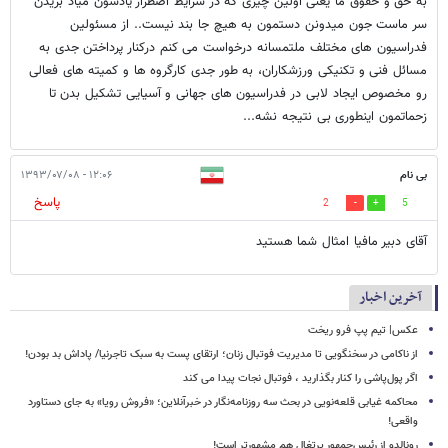
به حق و حقوق ما یعنی اولین چیزی که در شرایط اضطرار یادشون میاد بریدن
سر ماست جون میدونن دستمون به هیچ جا بند نیست.. از مسئولین
فدراسیون های مختلف ملتمسانه درخواست می کنم درکنار پرداختن جدی به
مسائل فنی و تکنیکی ورزشکاران، به طور جدی کارگروه ها و کمیته های فعالی
رو مخصوص ایجاد لابی در فدراسیون های جهانی و آسیایی تشکیل بدن تا
زحماتمون اینطوری بی نتیجه نشه...
بی نام
۱۲:۰۶ - ۱۳۹۳/۰۷/۰۸
پاسخ
2
5
آقای دبیر مافیا امثال شما هستید
آخرین اخبار
عکس| تیم پپ فرو ریخت
از ناکامی در سخنگویی تا مدیریت فوتبال زنان؛ ارتقای پست به سبک تاجرنیا/ پاداش بد بودن!
اگر پول‌پاشی را کنار بگذارید ، فوتبال نجات پیدا می کند
محاکمه غیابی قلعه‌نویی در بحث سه روزنامه‌نگار در خبرآنلاین؛ «فروش رویا» به جای دستاورد
واقعی!
رونالدو از رئیس‌جمهور پرتغال هم مشهورتر است!