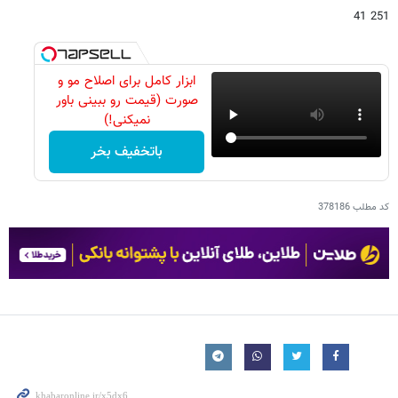
251 41
ابزار کامل برای اصلاح مو و
صورت (قیمت رو ببینی باور
نمیکنی!)
باتخفیف بخر
کد مطلب
378186