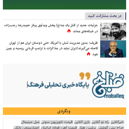
در بحث مشارکت کنید
جزئیات جدید از قتل یک مداح/ پخش ویدئوی پیکر حمیدرضا رجب‌زاده
در شبکه‌های معاند
ظریف: بدون مدیریت تنش با آمریکا، حتی دوستان ایران هم از تهران
فاصله می‌گیرند/ایران نباید در مذاکرات با ترامپ قربانی روسیه و چین
شود
وبگردی
خبرآنلاین
راه نو آنلاین
بازی آنلاین
قیمت تلویزیون سونی
مبل مینیمال
جراح بینی گوشتی
پرشین هتل
قیمت آهن فولاد ایرانیان
اعتبارسنجی بانکی