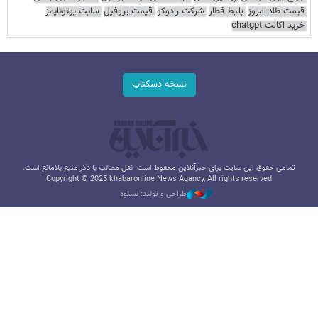
قیمت طلا امروز
بلیط قطار
شرکت رادوکو
قیمت پروفیل
سایت یوتوتایمز
خرید اکانت chatgpt
نسخه دسکتاپ
تمامی حقوق این سایت برای خبرآنلاین محفوظ است. نقل مطالب با ذکر منبع بلامانع است.
Copyright © 2025 khabaronline News Agancy, All rights reserved
طراحی و تولید: نستوه