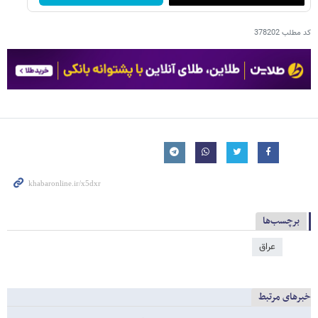
کد مطلب
378202
برچسب‌ها
عراق
خبرهای مرتبط