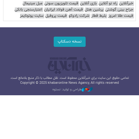
خبرآنلاین
راه نو آنلاین
بازی آنلاین
قیمت تلویزیون سونی
مبل مینیمال
جراح بینی گوشتی
پرشین هتل
قیمت آهن فولاد ایرانیان
اعتبارسنجی بانکی
قیمت طلا امروز
بلیط قطار
شرکت رادوکو
قیمت پروفیل
سایت یوتوتایمز
نسخه دسکتاپ
تمامی حقوق این سایت برای خبرآنلاین محفوظ است. نقل مطالب با ذکر منبع بلامانع است.
Copyright © 2025 khabaronline News Agancy, All rights reserved
طراحی و تولید: نستوه