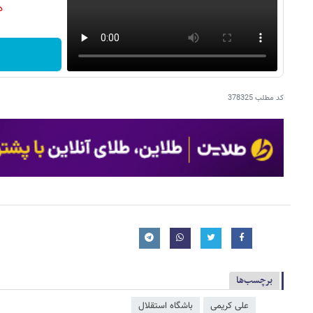
دن
کد مطلب
378325
برچسب‌ها
علی کریمی
باشگاه استقلال