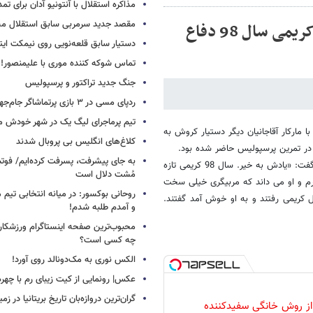
مذاکره استقلال با آنتونیو آدان برای تمد
مقصد جدید سرمربی سابق استقلال
علی کریمی به تمرین استقلال رفت/ زرینچه: کریمی سال 98 دفاع
دستیار سابق قلعه‌نویی روی نیمکت ایتال
تماس شوکه کننده موری با علیمنصور!
جنگ جدید تراکتور و پرسپولیس
ردپای مسی در ۳ بازی پرتماشاگر جام‌جهانی!
تیم پرماجرای لیگ یک در شهر خودش ما
 مارکار آقاجانیان دیگر دستیار کروش به
کلاغ‌های انگلیس بی پروبال شدند
 در تمرین پرسپولیس حاضر شده بود.
به جای پیشرفت، پسرفت کرده‌ایم/ فوت
جواد زرینچه دستیار قلعه نویی به استقبال کریمی رفت و خطاب به خبرنگاران گفت: «یادش به خیر. سال 98 کریمی تازه
مُشت دلال است
رم و او می داند که مربیگری خیلی سخت
روحانی بوکسور: در میانه انتخابی تیم 
ل کریمی رفتند و به او خوش آمد گفتند.
و آمدم طلبه شدم!
محبوب‌ترین صفحه اینستاگرام ورزشکاران
چه کسی است؟
الکس نوری به مک‌دونالد روی آورد!
عکس| رونمایی از کیت زیبای رم با چهره
گران‌ترین دروازه‌بان تاریخ بریتانیا در زم
 از روش خانگی سفیدکننده