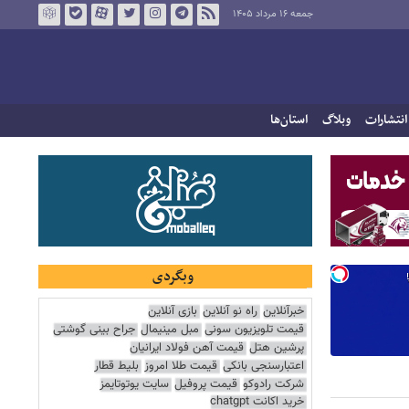
جمعه ۱۶ مرداد ۱۴۰۵
انتشارات
وبلاگ
استان‌ها
وبگردی
خبرآنلاین
راه نو آنلاین
بازی آنلاین
قیمت تلویزیون سونی
مبل مینیمال
جراح بینی گوشتی
پرشین هتل
قیمت آهن فولاد ایرانیان
اعتبارسنجی بانکی
قیمت طلا امروز
بلیط قطار
شرکت رادوکو
قیمت پروفیل
سایت یوتوتایمز
خرید اکانت chatgpt