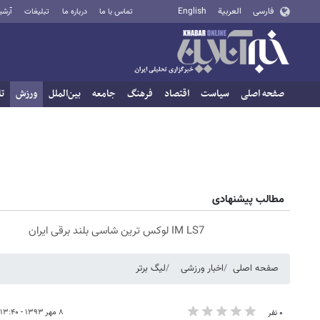
فارسی
العربية
English
تماس با ما
درباره ما
تبلیغات
آرشی
صفحه اصلی
سیاست
اقتصاد
فرهنگ
جامعه
بین‌الملل
ورزش
تا
مطالب پیشنهادی
IM LS7 لوکس ترین شاسی بلند برقی ایران
صفحه اصلی
اخبار ورزشی
لیگ برتر
۸ مهر ۱۳۹۳ - ۱۳:۴۰
۰ نفر