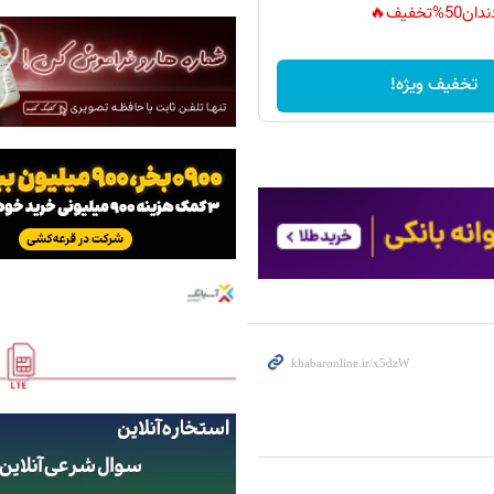
دان50%تخفیف🔥
تخفیف ویژه!