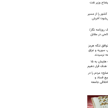
یضاح وزیر نفت
شور را از مسیر
ی‌شود؛ آخرش
روزنامه نگار/
حی در مقابل
وافق تنگه هرمز
ی، سوریه و عراق
عه نرسیدند
امام‌ جمعه اهواز: با افزایش برد موشک هایمان به ۱۵
ا هدف قرار دهیم
لح» مردم را در
یج فساد و
اخلاقی جامعه