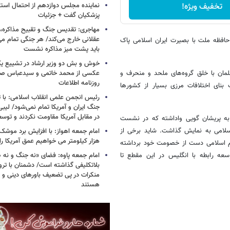
تخفیف ویژه!
نماینده مجلس دوازدهم از احتمال است
پزشکیان گفت + جزئیات
مهاجری: تقدیس جنگ و تقبیح مذاکره، ک
عقلانی خارج می‌کند/ هر جنگی تمام م
حافظه ملت با بصیرت ایران اسلامی پاک
باید پشت میز مذاکره نشست
خوش و بش دو وزیر ارشاد در تشییع یک 
لمان با خلق گروه‌های ملحد و منحرف و
عکسی از محمد خاتمی و سیدعباس صال
روزنامه اطلاعات
 بنای اختلافات مرزی بسیار از کشورها
رئیس انجمن علمی انقلاب اسلامی: با ت
جنگ ایران و آمریکا تمام نمی‌شود/ لیب
در مقابل آمریکا مقاومت نکردند و توس
به پریشان گویی واداشته که در نشست
سلامی به نمایش گذاشت. شاید برخی از
هزار کیلومتر می خواهیم عمق آمریکا ر
ام اسلامی دست از خصومت خود برداشته
عه رابطه با انگلیس در این مقطع تا
امام جمعه پاوه: فضای «نه جنگ و نه ص
بلاتکلیفی گذاشته است/ دشمنان با ترو
منکرات در پی تضعیف باورهای دینی و 
هستند