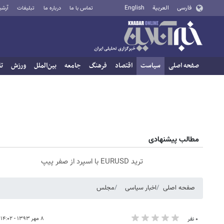
فارسی
العربية
English
تماس با ما
درباره ما
تبلیغات
آرشی
صفحه اصلی
سیاست
اقتصاد
فرهنگ
جامعه
بین‌الملل
ورزش
تا
مطالب پیشنهادی
ترید EURUSD با اسپرد از صفر پیپ
صفحه اصلی
اخبار سیاسی
مجلس
۸ مهر ۱۳۹۳ - ۱۴:۰۲
۰ نفر