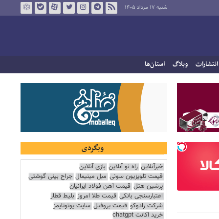
شنبه ۱۷ مرداد ۱۴۰۵
انتشارات
وبلاگ
استان‌ها
وبگردی
خبرآنلاین
راه نو آنلاین
بازی آنلاین
قیمت تلویزیون سونی
مبل مینیمال
جراح بینی گوشتی
پرشین هتل
قیمت آهن فولاد ایرانیان
اعتبارسنجی بانکی
قیمت طلا امروز
بلیط قطار
شرکت رادوکو
قیمت پروفیل
سایت یوتوتایمز
خرید اکانت chatgpt