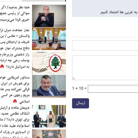
شما نظر بدهید/ اگر خ
ه غربی ها اعتماد کنیم
سوالی از رئیس جمه
خبری فردا می‌پرسیدی
نماز جماعت سران ترک
پاکستان + عکس / بن‌س
شریف و اردوغان پس ا
دفاع مشترک نماز خوا
راز دشمنی وزیرخارجه 
یوسف رجی چه ارتباط
به اسرائیل دارد؟
سناتور آمریکایی خواه
برای شورش در ایران 
1 + 10 =
فرقی نمی‌کند پسر شاه 
مریم رجوی، هر کسی 
اسلامی
ارسال
«پیمان مکه» و آرایش
ائتلاف نظامی جدید 
برای تهران دارد؟ / مث
اسلام‌آباد علیه خلاء
از آب‌بازی در پارک آ
برای نیما تکیدو؛«این