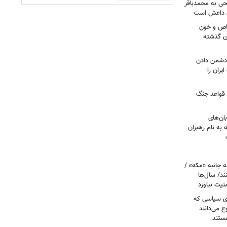
طحی به محمدباقر
ی داعش است
صاص و خون
دن گذشته
ه دشمن دادن
یران را
 قواعد جنگ
بان‌های
به نام رهبران
 جانبه «مکه» /
ند/ سال‌ها
نیت نیاورد
ای سیاسی که
ع می‌دانند
ستند