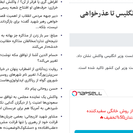
افراطی گری یا فراتر از آن؟ / واکنش اب
خرازی: حرف‌های او افتتاح شعبه رسم
انگلیس تا عذرخواهی
دبیر جبهه مردمی انقلاب از اهمیت ق
خواهی رهبر شهید گفت؛ برای بازگردان
نیست، بلکه...
مبلغ: سر باز زدن از مذاکره‌ جز بهانه ب
نتیجه‌ای ندارد/مخالفان مذاکره حقانیت ا
خدشه‌دار می‌کنند
حسام الدین آشنا از توافق مکه نوشت؛
ست وزیر انگلیس واکنش نشان داد.
تغییر می‌کند؟
ت وزیر این کشور تاکید شده است.
روایت زیدآبادی از اضطراب پنهان در خیا
سن‌پترزبورگ/ تغییر نام شهرهای روسیه 
شوروی گواه از ریاکاری ایدئولوژی‌هاست
حسن روحانی پیام داد
واکنش یک نماینده مجلس به توافق سه
سعودی‌ها امنیت را از دیگران گدایی نکن
شیردهی به آمریکا هم برای عربستان ام
 از روش خانگی سفیدکننده
مشاور شهید لاریجانی: بعضی جریان‌ه
دان50%تخفیف🔥
قرائت خود از رهبری را تنها قرائت مشرو
«عقب‌افتاده» و «مشکوک‌الوضعیت» ه