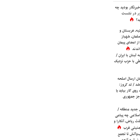
برنگار بودید چه
ور در نشست
د؟
یه، عربستان و
لمان، شهباز
ز امضای پیمان
ندند
لبنان با ایران /
ی با حزب نزدیک
ان ارسال اسلحه
شد / تد کروز:
روی کار بیاید یا
جز جمهوری
 جدید منطقه /
اسلامی چه پیامی
لث ریاض، آنکارا و
 امنیتی غرب
ب‌وآتش تا تجمع
 نسل هرآنچه