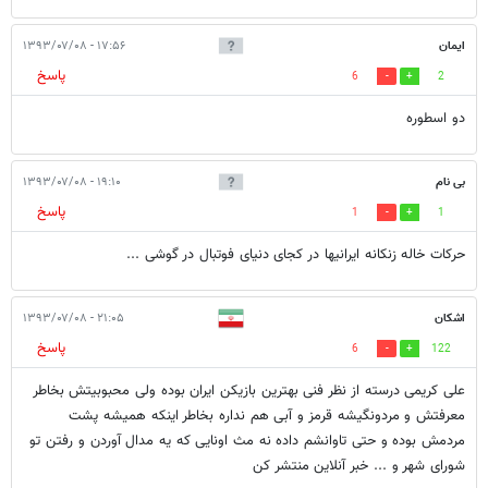
ایمان
۱۷:۵۶ - ۱۳۹۳/۰۷/۰۸
پاسخ
6
2
دو اسطوره
بی نام
۱۹:۱۰ - ۱۳۹۳/۰۷/۰۸
پاسخ
1
1
حرکات خاله زنکانه ایرانیها در کجای دنیای فوتبال در گوشی ...
اشکان
۲۱:۰۵ - ۱۳۹۳/۰۷/۰۸
پاسخ
6
122
علی کریمی درسته از نظر فنی بهترین بازیکن ایران بوده ولی محبوبیتش بخاطر
معرفتش و مردونگیشه قرمز و آبی هم نداره بخاطر اینکه همیشه پشت
مردمش بوده و حتی تاوانشم داده نه مث اونایی که یه مدال آوردن و رفتن تو
شورای شهر و ... خبر آنلاین منتشر کن