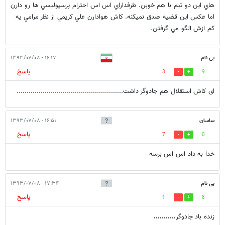
هاي اين دو تيم با هم خوبن. طرفداراي اس اس احترام پرسپوليسي ها رو دارن
اما عكس اين قضيه صدق نميكنه. كاش هوادارن علي كريمي از نظر مرامي يه
كم ازش الگو مي گرفتن.
بی نام
۱۶:۱۷ - ۱۳۹۳/۰۷/۰۸
پاسخ
3
9
ای کاش استقلال هم جادوگر داشت.....................................................
ساسان
۱۶:۵۱ - ۱۳۹۳/۰۷/۰۸
پاسخ
7
0
خدا به داد اس اس برسه
بی نام
۱۷:۳۴ - ۱۳۹۳/۰۷/۰۸
پاسخ
1
8
زنده باد جادوگر،،،،،،،،،،،