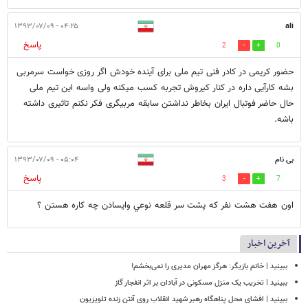
۰۴:۲۵ - ۱۳۹۳/۰۷/۰۹
ali
پاسخ
2
0
حضور کریمی در کادر فنی تیم ملی برای آینده خودش اگر روزی خواست سرمربی
بشه کارآیی داره در کنار کیروش تجربه کسب میکنه ولی واسه این تیم ملی
حال حاضر فوتبال ایران بخاطر نداشتن سابقه مربیگری فکر نکنم تاثیری داشته
باشه.
بی نام
۰۵:۰۴ - ۱۳۹۳/۰۷/۰۹
پاسخ
3
7
اون هفت هشت نفر كه پشت سر قلعه نوعي وايسادن چه كاره هستن ؟
آخرین اخبار
ببینید | خانم بازیگر: هرگز مهران مدیری را نمی‌بخشم!
ببینید | تخریب یک منزل مسکونی در آبادان بر اثر انفجار گاز
ببینید | افشای محل پناهگاه‌ رهبر شهید انقلاب روی آنتن زنده تلویزیون