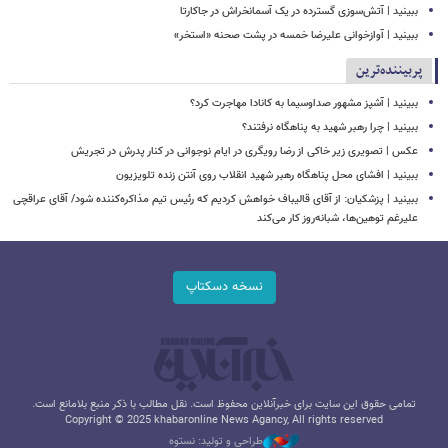
ببینید | ​​​​​​​آتش‌سوزی گسترده در یک آسمانخراش در جاکارتا
ببینید | آوازخوانی علیرضا خمسه در پشت صحنه «استخر»
پربیننده‌ترین
ببینید | آشپز مشهور صداوسیما به کانادا مهاجرت کرد؟
ببینید | چرا رهبر شهید به پناهگاه نرفتند؟
عکس | تصویری زیر خاکی از رضا رویگری در ایام نوجوانی در کنار پدرش در تجریش
ببینید | افشای محل پناهگاه‌ رهبر شهید انقلاب روی آنتن زنده تلویزیون
ببینید | پزشکیان: از آقای قالیباف خواهش کردیم که رئیس تیم مذاکره‌کننده شود/ آقای عراقچی
علیرغم توهین‌ها، شبانه‌روز کار می‌کند
نسخه دسکتاپ
تمامی حقوق این سایت برای خبرآنلاین محفوظ است. نقل مطالب با ذکر منبع بلامانع است.
Copyright © 2025 khabaronline News Agancy, All rights reserved
طراحی و تولید: نستوه