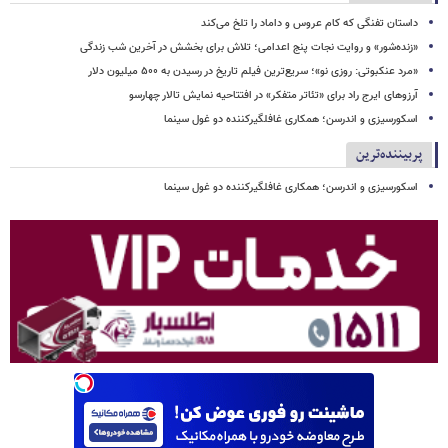
داستان تفنگی که کام عروس و داماد را تلخ می‌کند
«زنده‌شور» و روایت نجات پنج اعدامی؛ تلاش برای بخشش در آخرین شب زندگی
«مرد عنکبوتی: روزی نو»؛ سریع‌ترین فیلم تاریخ در رسیدن به ۵۰۰ میلیون دلار
آرزوهای ایرج راد برای «تئاتر متفکر» در افتتاحیه نمایش تالار چهارسو
اسکورسیزی و اندرسن؛ همکاری غافلگیرکننده دو غول سینما
پربیننده‌ترین
اسکورسیزی و اندرسن؛ همکاری غافلگیرکننده دو غول سینما