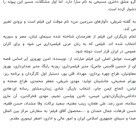
گرو عشق دختری مسیحی به نام سارا دارد. اما آوار مشکلات، مسیر این پیوند را
دشوار کرده است.
به گفته شریفی، «آوازهای سرزمین من» نام موقت این فیلم است و بزودی تغییر
می کند.
تمام بازیگران این فیلم از هنرمندان شناخته شده سینمای لبنان، مصر و سوریه
انتخاب شده اند. فیلمی که به زبان عربی فیلمبرداری می شود و برای اکران
عمومی در ایران قرار است دوبله شود.
فهرست عوامل اصلی این فیلم عبارتند از: نویسنده: امین بهروزی (بر اساس قصه
ای از حسین قاسمی جامی)، مدیر فیلمبرداری: روزبه رایگا، مدیر صدابرداری: بهروز
معاونیان، طراح چهره پردازی: مهرداد قلی پور، دستیار اول کارگردان و برنامه ریز:
بهرام صحیحی، جانشینان تولید: مهدی شریفی، جعفر محمدی، طراح صحنه و
لباس: الحاج ایمن جابر، انتخاب بازیگر: شادی زیدان،مشاور رسانه ای:هادی
داداشی،بازیگران:تونی عیسی، نادین ویلسن نجیم، مهدی فخرالدین، آن ماری
سلامه، عدی رعد، علی طحان، زینب مغنیه، سعید برکات، وفا مشداد، حسن فقیه،
حسن فرهات، جمال حمدان و ...،محصول آفاق فیلم- به سفارش مرکز بین الملل
صدا و سیمای جمهوری اسلامی ایران و امور مالی و اداری: اصغر تیموری مقدم.