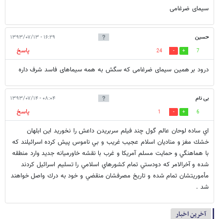
سیمای ضرغامی
حسین
۱۶:۲۹ - ۱۳۹۳/۰۷/۱۳
پاسخ
24
7
درود بر همین سیمای ضرغامی که سگش به همه سیماهای فاسد شرف داره
بی نام
۰۸:۰۴ - ۱۳۹۳/۰۷/۱۴
پاسخ
1
6
اي ساده لوحان عالم گول چند فيلم سربريدن داعش را نخوريد اين ابلهان
خشك مغز و مناديان اسلام عجيب غريب و بي ناموس پيش كرده اسرائيلند كه
با هماهنگي و حمايت مسلم آمريكا و غرب با نقشه خاورميانه جديد وارد منطقه
شده و آخرالامر كه دودستي تمام كشورهاي اسلامي را تسليم اسرائيل كردند
مأموريتشان تمام شده و تاريخ مصرفشان منقضي و خود به درك واصل خواهند
شد .
آخرین اخبار