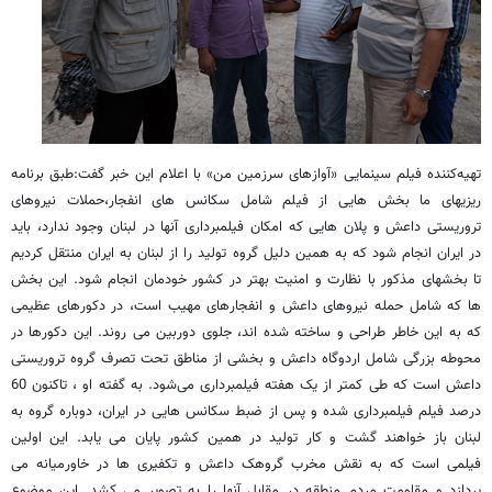
تهیه‌کننده فیلم سینمایی «آوازهای سرزمین من» با اعلام این خبر گفت:طبق برنامه
ریزیهای ما بخش هایی از فیلم شامل سکانس های انفجار،حملات نیروهای
تروریستی داعش و پلان هایی که امکان فیلمبرداری آنها در لبنان وجود ندارد،‌ باید
در ایران انجام شود که به همین دلیل گروه تولید را از لبنان به ایران منتقل کردیم
تا بخشهای مذکور با نظارت و امنیت بهتر در کشور خودمان انجام شود. این بخش
ها که شامل حمله نیروهای داعش و انفجارهای مهیب است،‌ در دکورهای عظیمی
که به این خاطر طراحی و ساخته شده اند، جلوی دوربین می روند. این دکورها در
محوطه بزرگی شامل اردوگاه داعش و بخشی از مناطق تحت تصرف گروه تروریستی
داعش است که طی کمتر از یک هفته فیلمبرداری می‌شود. به گفته او ، تاکنون 60
درصد فیلم فیلمبرداری شده و پس از ضبط سکانس هایی در ایران، دوباره گروه به
لبنان باز خواهند گشت و کار تولید در همین کشور پایان می یابد. این اولین
فیلمی است که به نقش مخرب گروهک داعش و تکفیری ها در خاورمیانه می
پردازد و مقاومت مردم منطقه در مقابل آنها را به تصویر می کشد. این موضوع