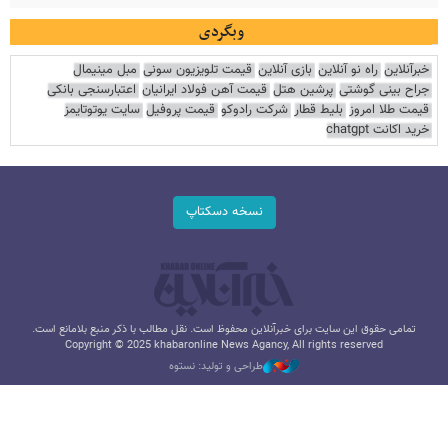
وبگردی
خبرآنلاین
راه نو آنلاین
بازی آنلاین
قیمت تلویزیون سونی
مبل مینیمال
جراح بینی گوشتی
پرشین هتل
قیمت آهن فولاد ایرانیان
اعتبارسنجی بانکی
قیمت طلا امروز
بلیط قطار
شرکت رادوکو
قیمت پروفیل
سایت یوتوتایمز
خرید اکانت chatgpt
نسخه دسکتاپ
تمامی حقوق این سایت برای خبرآنلاین محفوظ است. نقل مطالب با ذکر منبع بلامانع است.
Copyright © 2025 khabaronline News Agancy, All rights reserved
طراحی و تولید: نستوه