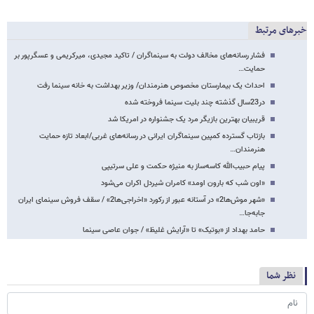
خبرهای مرتبط
فشار رسانه‌های مخالف دولت به سینماگران / تاکید مجیدی، میرکریمی و عسگرپور بر
حمایت…
احداث یک بیمارستان مخصوص هنرمندان/ وزیر بهداشت به خانه سینما رفت
در23سال گذشته چند بلیت سینما فروخته شده
قریبیان بهترین بازیگر مرد یک جشنواره در امریکا شد
بازتاب گسترده کمپین سینماگران ایرانی در رسانه‌های غربی/ابعاد تازه حمایت
هنرمندان…
پیام حبیب‌الله کاسه‌ساز به منیژه حکمت و علی سرتیپی
«اون شب که بارون اومد» کامران شیردل اکران می‌شود
«شهر موش‌ها2» در آستانه عبور از رکورد «اخراجی‌ها2» / سقف فروش سینمای ایران
جا‌به‌جا…
حامد بهداد از «بوتیک» تا «آرایش غلیظ» / جوان عاصی سینما
نظر شما