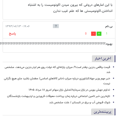
با این امارهای دروغی که بیرون میدن اکونومیست را به اشتباه
انداختن.اکونومیستی ها که علم غیب ندارن
بی نام
۱۹:۰۶ - ۱۳۹۳/۰۷/۱۳
پاسخ
0
1
بهبود؟؟؟؟؟؟؟؟؟؟؟؟؟؟؟؟؟؟؟؟؟؟؟؟؟؟؟؟؟؟؟؟؟؟؟؟؟؟؟؟؟؟؟؟؟؟؟؟؟؟؟؟؟؟؟؟؟؟؟؟؟؟؟؟؟؟؟
آخرین اخبار
قیمت واقعی بنزین چقدر است؟/ میزان یارانه‌ای که دولت روی هر لیتر بنزین می‌دهد، مشخص
شد
خبر مهم وزیر جهادکشاورزی درباره میزان ذخایر کالاهای اساسی/ مطمئن باشید جای هیچ نگرانی
نیست
تداوم جهش بورس در بازار سرمایه/تحلیل بازار سهام امروز ۱۸ مرداد ۱۴۰۵
تازه‌ترین خبر تامین اجتماعی درباره زمان پرداخت معوقات فروردین و اردیبهشت بازنشستگان
شوک قبوض آب و برق در تابستان / علت مشخص شد
پربیننده‌ترین