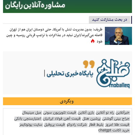
در بحث مشارکت کنید
ظریف: بدون مدیریت تنش با آمریکا، حتی دوستان ایران هم از تهران
فاصله می‌گیرند/ایران نباید در مذاکرات با ترامپ قربانی روسیه و چین
شود
وبگردی
خبرآنلاین
راه نو آنلاین
بازی آنلاین
قیمت تلویزیون سونی
مبل مینیمال
جراح بینی گوشتی
پرشین هتل
قیمت آهن فولاد ایرانیان
اعتبارسنجی بانکی
قیمت طلا امروز
بلیط قطار
شرکت رادوکو
قیمت پروفیل
سایت یوتوتایمز
خرید اکانت chatgpt