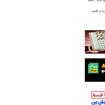
وی من»؛ حضور
 بر تغییر