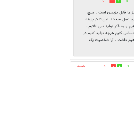
0
5
ز ما قابل دزدیدن است . هیچ
دی عمل میدهد. این تفکر پارینه
م و به فکر تولید نمی افتیم .
 احساس کنیم هرچه تولید کنیم در
اهیم داشت . آیا شخصیت یک
پاسخ
0
2
 نیستیم
پاسخ
0
2
‌راحتی می‌توان حل کرد، آن بخش از
ص دهند تا بسیاری از مشکلات رفع شود.