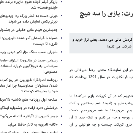
بازیگر فیلم کوتاه «نوع ماژور» برنده جا
«ایندی‌فست» شد
رت: بازی را سه هیچ
دیزنی دست به قمار بزرگ زد؛ ویدیوهای
دیزنی‌پلاس نمایش داده می‌شوند
جدیدترین فیلم مانی حقیقی در جشنوار
همراه با فیلم‌های آخر هفته تلویزیون؛ ا
 گردش مالی می دهند. یعنی تراز خرید و
فلزی» تا «پست»
ه شرکت می کنیم!
ماجرای نصب سنگ مزار اکبر عبدی چی
رسوایی جدید در هالیوود؛ اعتراف جنجال
سرشناس به دروغ‌گویی درباره استفاده
این نمایشگاه معتبر، رضا امیرخانی در
مصنوعی!
گروه مجازی فعالان حوزه کتاب به روایت جالبی از سفر خود به نمایشگاه کتاب فرانکفورت در سال 1391 پرداخت که
روزنامه اصولگرا: تلویزیون هر روز کم‌مخا
شده/ مسئولان صداوسیما چرا آمار مخاط
خود را محرمانه کرده‌اند؟
دیوم که در آن کریکت بازی می‌کنند! ما
صفحه اول روزنامه های 5شنبه 15مرداد 1405
یده‌ایم و زانوبند هم بسته‌ایم و کلاه
درخشش «مرد آرام» در جشنواره ایماگو ا
دویم. می‌چرخند ما هم می‌چرخیم. دست
جیمز کامرون از «آواتار» فاصله می‌گیرد؟
ورجه ورجه می‌کنیم و البته یعد از آن
م بازی کریکت چیست و چه قوانینی بر آن
«کافه نادری» به تالار حافظ می‌آید