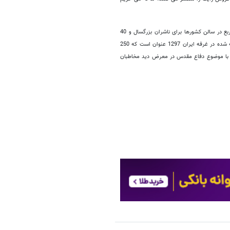
به گزارش خبرآنلاین، در فرانکگفورت 2014، مساحت غرفه ایران 240 مترمربع (200 مترمربع در سالن کشورها برای ناشران بزرگسال و 40
تعداد کل عناوین ارائه شده در غرفه ایران 1297 عنوان است که 250
ی شود؛ 180 عنوان از سوی اتحادیه ناشران و 70 عنوان کتاب با موضوع دفاع مقدس در معرض دید مخاطبان