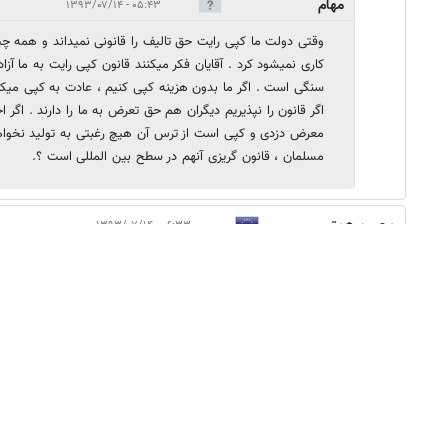
مهام
۰۵:۴۳ - ۱۳۹۳/۰۷/۱۴
وقتی دولت ما کپی رایت حق تالیف را قانونی نمیداند و همه چی
کاری نمیشود کرد . آقایان فکر میکنند قانون کپی رایت به ما آزا
سنگی است . اگر ما بدون هزینه کپی کنیم ، عادت به کپی میکنی
اگر قانون را نپذیریم دیگران هم حق تعرض به ما را دارند . اگر
معرض دزدی و کپی است از ترس آن هیچ رغبتی به تولید نخو
مسلمان ، قانون گریزی آنهم در سطح بین المللی است ؟.
محسن همتی
۰۶:۳۳ - ۱۳۹۳/۰۷/۱۴
به نظرم توضیح داده. خرید و فروش رایت. ما نمی‌خریم چون عضو کنوانیسون
محمّد
۰۶:۳۸ - ۱۳۹۳/۰۷/۱۴
حرف ِ آقای ِ امیرخانی صحیح است امّا من فکر می‌کنم بعضی از مشکلات را به
بودجه را که به قول ِ امیرخانی به اجنه اختصاص داده‌اند به معاونت اختصا