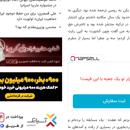
ادامه موفقیت‌های جهانی «ماه کوچول
در جشنواره ماربیا اسپانیا
. یکی به روسی ترجمه شده بود دیگری به
علی قمصری: برای من حفظ «وجود ایران»
 یک ناشر کانادایی حدود یک سال مکاتبه داشتم برای انتشار
«ماهیت ایران» اولویت دارد
 در ترکیه منتشر شده بود و ناشرش حق
محسن وزیری‌مقدم که بود؟
سما به من گفت چون کشورت به کپی رایت
ر کردم؛ سه بر صفر! اما بسیار از سفرم
زار تو یک جعبه با این قیمت!
ثبت سفارش
زنم که هفده - یک مسابقه را برده‌ام و
ردبخوری در بسیاری از رفت و آمدهای ما