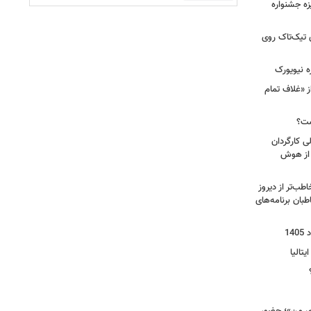
یزه جشنواره
 تیک‌تاک روی
ه نیویورک
ز «غلاف تمام
ست؟
ی کارگردان
 از هوش
طب‌تر از دیروز
بان برنامه‌های
یتالیا