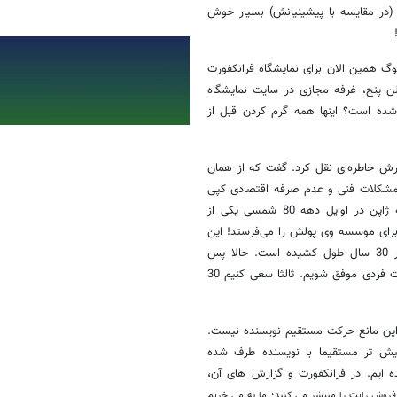
 (در مقایسه با پیشینیانش) بسیار خوش
گ همین الان برای نمایشگاه فرانکفورت
ن پنج، غرفه مجازی در سایت نمایشگاه
م شده است؟ اینها همه گرم کردن قبل از
رش خاطره‌ای نقل کرد. گفت که از همان
یل مشکلات فنی و عدم صرفه اقتصادی کپی
کاری، مجبور به خرید رایت برخی تولیداتش شده است. بعد ایشان گفت که ژاپن در اوایل دهه 80 شمسی یکی از
رای‌ موسسه وی پولش را می‌فرستد! این
به نظر من یعنی نتیجه گرفتن در این بازی که البته برای این دوست ناشر 30 سال طول کشیده است. حالا پس
می‌دانیم که اولا باید بازی کنیم. ثانیا بدانیم 30 سال طول می‌کشد تا به صورت فردی موفق شویم. ثالثا سعی کنیم 30
ه این مانع حرکت مستقیم نویسنده نیست.
بیش تر مستقیما با نویسنده طرف شده
ه ایم. در فرانکفورت و گزارش های آن،
فروش رایت را منتشر می کنند؛
ما نه می خریم