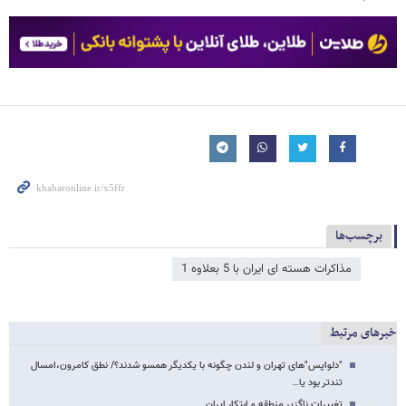
برچسب‌ها
مذاکرات هسته ای ایران با 5 بعلاوه 1
خبرهای مرتبط
"دلواپس"های تهران و لندن چگونه با یکدیگر همسو شدند؟/ نطق کامرون،امسال
تندتر بود یا…
تغییرات ناگزیر منطقه و ابتکار ایران