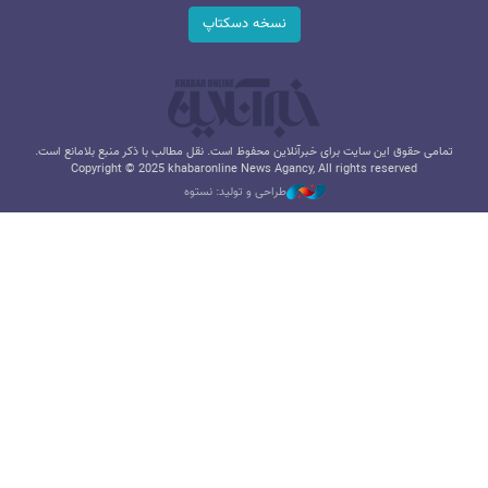
نسخه دسکتاپ
تمامی حقوق این سایت برای خبرآنلاین محفوظ است. نقل مطالب با ذکر منبع بلامانع است.
Copyright © 2025 khabaronline News Agancy, All rights reserved
طراحی و تولید: نستوه