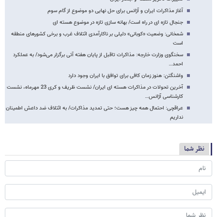
آغاز مذاکرات ایران و آژانس برای حل نهایی دو موضوع از گام سوم
جنجال تازه ای در راه است/ بهانه سازی تازه در موضوع هسته ای
شمخانی: وضعیت «کوبانی» دلیلی بر ناکارآمدی ائتلاف غرب و برخی کشورهای منطقه
است
سخنگوی وزارت خارجه: مذاکرات تاقبل از پایان هفته آتی برگزار می‌شود/ به عملکرد
احمد…
واشنگتن: هنوز زمان کافی برای توافق با ایران وجود دارد
آخرین تحولات در مذاکرات هسته ای ایران/ نشست ظریف و کری 23 مهرماه، نشست
کارشناسی آژانس…
عراقچی: احتمال همه چیز هست؛ حتی تمدید مذاکرات/ به ائتلاف ضد داعش اطمینان
نداریم
نظر شما