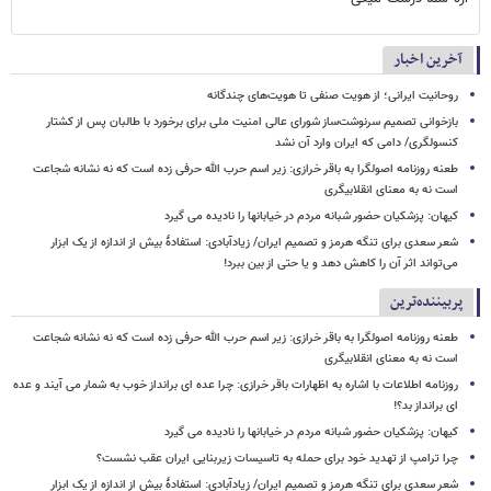
آخرین اخبار
روحانیت ایرانی؛ از هویت صنفی تا هویت‌های چندگانه
بازخوانی تصمیم سرنوشت‌ساز شورای عالی امنیت ملی برای برخورد با طالبان پس از کشتار
کنسولگری/ دامی که ایران وارد آن نشد
طعنه روزنامه اصولگرا به باقر خرازی: زیر اسم حرب الله حرفی زده است که نه نشانه شجاعت
است نه به معنای انقلابیگری
کیهان: پزشکیان حضور شبانه مردم در خیابانها را نادیده می گیرد
شعر سعدی برای تنگه هرمز و تصمیم ایران/ زیادآبادی: استفادهٔ بیش از اندازه از یک ابزار
می‌تواند اثر آن را کاهش دهد و یا حتی از بین ببرد!
پربیننده‌ترین
طعنه روزنامه اصولگرا به باقر خرازی: زیر اسم حرب الله حرفی زده است که نه نشانه شجاعت
است نه به معنای انقلابیگری
روزنامه اطلاعات با اشاره به اظهارات باقر خرازی: چرا عده ای برانداز خوب به شمار می آیند و عده
ای برانداز بد؟!
کیهان: پزشکیان حضور شبانه مردم در خیابانها را نادیده می گیرد
چرا ترامپ از تهدید خود برای حمله به تاسیسات زیربنایی ایران عقب نشست؟
شعر سعدی برای تنگه هرمز و تصمیم ایران/ زیادآبادی: استفادهٔ بیش از اندازه از یک ابزار