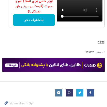
ابزار کامل برای اصلاح مو و
صورت (قیمت رو ببینی باور
نمیکنی!)
باتخفیف بخر
2323
کد مطلب
379978