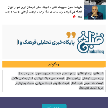
ظریف: بدون مدیریت تنش با آمریکا، حتی دوستان ایران هم از تهران
فاصله می‌گیرند/ایران نباید در مذاکرات با ترامپ قربانی روسیه و چین
شود
وبگردی
خبرآنلاین
راه نو آنلاین
بازی آنلاین
قیمت تلویزیون سونی
مبل مینیمال
جراح بینی گوشتی
پرشین هتل
قیمت آهن فولاد ایرانیان
اعتبارسنجی بانکی
قیمت طلا امروز
بلیط قطار
شرکت رادوکو
قیمت پروفیل
سایت یوتوتایمز
خرید اکانت chatgpt
نسخه دسکتاپ