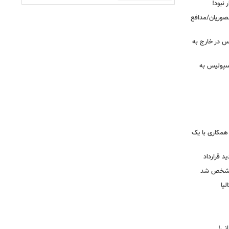
 نبود!
نصوریان/مدافع
س در خارج به
رسپولیس به
همکاری با یک
ید قرارداد
 مشخص شد
یا