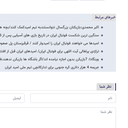
خبرهای مرتبط
اکبر محمدی:بازیکنان بزرگسال نتوانستندبه تیم امیدکمک کنند/بچه 
سنگین ترین شکست فوتبال ایران در تاریخ بازی های آسیایی پس از 56 سال
امیدها می خواهند فوتبال ایران را امیدوار کنند / قرقیزستان پل صعو
تراژدی پرتغالی آیت اللهی برای فوتبال ایران/ امیدهای ایران قبل از افت
وینگادا: 7بازیکن بدون اجازه نیامده اند/اگر باشگاه ها بازیکن ندهند،فدراسیون با آنها…
جریمه 4 هزار دلاری کره جنوبی برای تدارکاتچی تیم ملی امید ایران
نظر شما