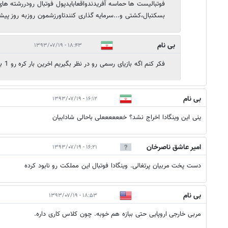
فوتبالیست ها حماسه آفریدندواقعابایدپول فوتبال رودررشته های
بسکتبال،کشتی و...سرمایه گذاری کنندتاورزشمون روزبه روز پیش
بی نام
۱۸:۴۳ - ۱۳۹۳/۰۷/۱۹
فکر کنم اگه بازیای رسمی رو در نظر بگیریم اخرین بار کره رو 1 بر صفر بردیم.اونم چه بردنی
بی نام
۱۶:۱۲ - ۱۳۹۳/۰۷/۱۹
ینی این وینگادا اخراج نشد؟ خععععععلی باحالی شادابیان
امیر عاشق ناصرخان
۱۶:۲۱ - ۱۳۹۳/۰۷/۱۹
دست پخت مربیان پرتغالی. وینگادا فوتبال این مملکت رو نابود کرده
بی نام
۱۸:۵۳ - ۱۳۹۳/۰۷/۱۹
مربی خارجی اروپایی حتی ببازه هم خوبه. چون کلاس کاری داره.