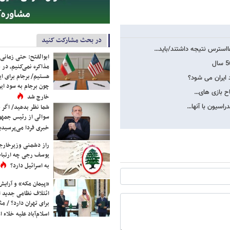
در بحث مشارکت کنید
هااسترس نتیجه داشتند/باید…
ابوالفتح: حتی زمانی 
مذاکره نمی‌کنیم، در 
هستیم/ برجام برای ای
د ایران می شود؟
چون برجام به سود ایرا
تاح بازی های…
خارج شد
شما نظر بدهید/ اگر خ
سوالی از رئیس جمه
خبری فردا می‌پرسیدی
راز دشمنی وزیرخارجه 
یوسف رجی چه ارتباط
به اسرائیل دارد؟
«پیمان مکه» و آرایش
ائتلاف نظامی جدید 
برای تهران دارد؟ / مث
اسلام‌آباد علیه خلاء