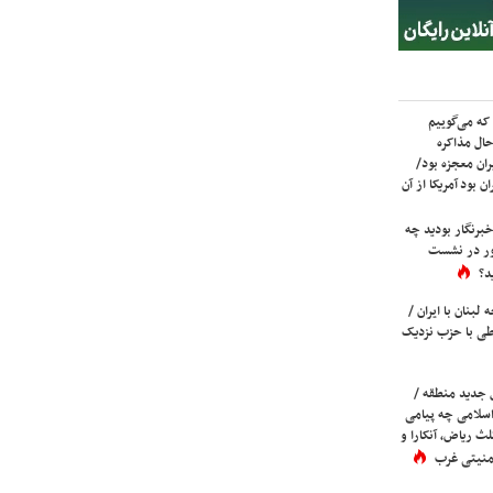
که می‌گوییم
حال مذاکره
ران معجزه بود/
ن بود آمریکا از آن
برنگار بودید چه
ور در نشست
د؟
لبنان با ایران /
ی با حزب نزدیک
 جدید منطقه /
اسلامی چه پیامی
لث ریاض، آنکارا و
 امنیتی غرب