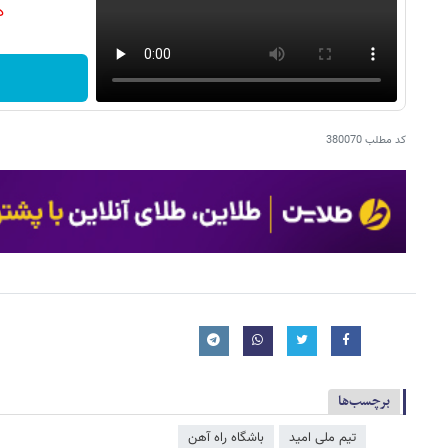
دن
کد مطلب
380070
برچسب‌ها
تیم ملی امید
باشگاه راه آهن