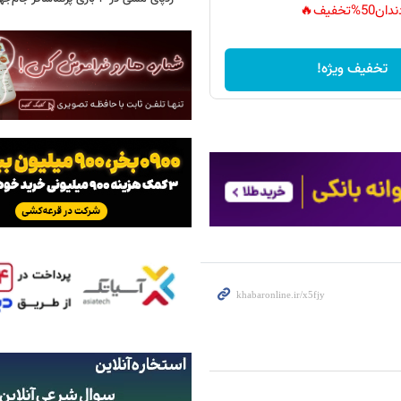
دان50%تخفیف🔥
تخفیف ویژه!