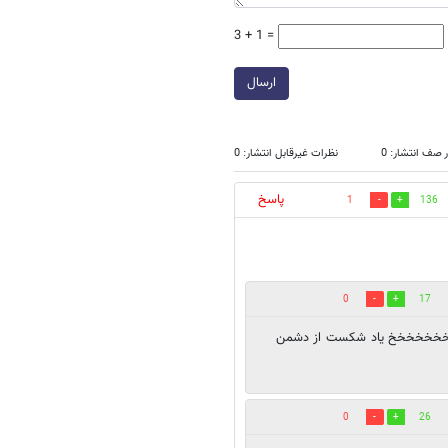
3 + 1 =
ارسال
 صف انتشار: 0
نظرات غیرقابل انتشار: 0
پاسخ
1
136
0
17
ن.خخخخخخخخخ یاد شکست از دشمن
0
26