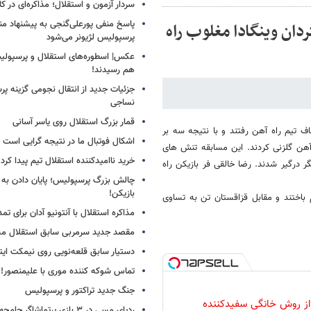
سردار آزمون و استقلال؛ مذاکره‌ای در کار
پاسخ منفی پورعلی‌گنجی به پیشنهاد م
دان وینگادا مغلوب راه
پرسپولیس لژیونر می‌شود
عکس| اسطوره‌های استقلال و پرسپولی
هم رسیدند!
جزئیات جدید از انتقال نجومی گزینه پ
نساجی
قمار بزرگ استقلال روی یاسر آسانی
اف تیم راه آهن رفتند و با نتیجه سه بر
اشکال فوتبال ما در نتیجه گرایی است
هن گلزنی کردند. این مسابقه تنش های
خرید ناامیدکننده استقلال تیم پیدا کرد
ر درگیر شدند. رضا خالقی فر بازیکن راه
چالش بزرگ پرسپولیس؛ پایان دادن به 
بازیکن!
 باختند و مقابل قزاقستان تن به تساوی
مذاکره استقلال با آنتونیو آدان برای تمد
مقصد جدید سرمربی سابق استقلال
دستیار سابق قلعه‌نویی روی نیمکت ایتال
تماس شوکه کننده موری با علیمنصور!
جنگ جدید تراکتور و پرسپولیس
 از روش خانگی سفیدکننده
ردپای مسی در ۳ بازی پرتماشاگر جام‌جهانی!