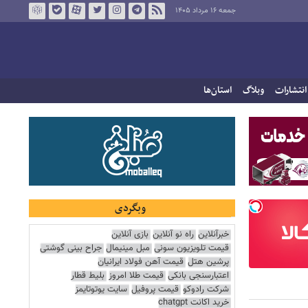
جمعه ۱۶ مرداد ۱۴۰۵
انتشارات
وبلاگ
استان‌ها
وبگردی
خبرآنلاین
راه نو آنلاین
بازی آنلاین
قیمت تلویزیون سونی
مبل مینیمال
جراح بینی گوشتی
پرشین هتل
قیمت آهن فولاد ایرانیان
اعتبارسنجی بانکی
قیمت طلا امروز
بلیط قطار
شرکت رادوکو
قیمت پروفیل
سایت یوتوتایمز
خرید اکانت chatgpt