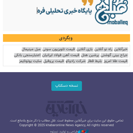
وبگردی
خبرآنلاین
راه نو آنلاین
بازی آنلاین
قیمت تلویزیون سونی
مبل مینیمال
جراح بینی گوشتی
پرشین هتل
قیمت آهن فولاد ایرانیان
اعتبارسنجی بانکی
قیمت طلا امروز
بلیط قطار
شرکت رادوکو
قیمت پروفیل
سایت یوتوتایمز
نسخه دسکتاپ
تمامی حقوق این سایت برای خبرآنلاین محفوظ است. نقل مطالب با ذکر منبع بلامانع است.
Copyright © 2025 khabaronline News Agancy, All rights reserved
طراحی و تولید: نستوه