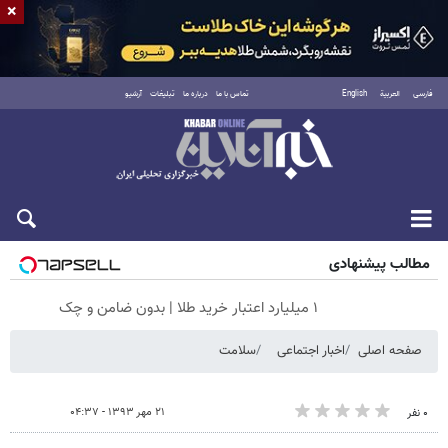
×
فارسی
العربية
English
تماس با ما
درباره ما
تبلیغات
آرشیو
جمعه ۱۶ مرداد ۱۴۰۵
مطالب پیشنهادی
۱ میلیارد اعتبار خرید طلا | بدون ضامن و چک
صفحه اصلی
اخبار اجتماعی
سلامت
۲۱ مهر ۱۳۹۳ - ۰۴:۳۷
۰ نفر