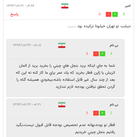
امير
۰۴:۴۶ - ۱۳۹۳/۰۷/۲۱
پاسخ
0
8
ديشب تو تهران خيابونا تركيده بود .......
بی نام
۰۷:۰۷ - ۱۳۹۳/۰۷/۲۲
0
5
شما به جاي اينكه بريد بنجل هاي چيني را بخريد بريد از المان
اتريش يا ژاپن قطار بخريد كه يك عمر براي ما كار كنه نه اين كه
بعد از چند سال غير قابل استفاده باشه،بيخودي هميشه گناه را
گردن تحقق نیافتن بودجه لازم نندازيد
بی نام
۰۷:۲۱ - ۱۳۹۳/۰۷/۲۲
0
2
قطار نو بوده،بهانه عدم تحصيص بودجه قابل قبول نيست،بگيد
رفتيم بنجل چيني خريديم