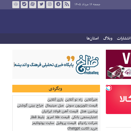
جمعه ۱۶ مرداد ۱۴۰۵
انتشارات
وبلاگ
استان‌ها
وبگردی
خبرآنلاین
راه نو آنلاین
بازی آنلاین
قیمت تلویزیون سونی
مبل مینیمال
جراح بینی گوشتی
پرشین هتل
قیمت آهن فولاد ایرانیان
اعتبارسنجی بانکی
قیمت طلا امروز
بلیط قطار
شرکت رادوکو
قیمت پروفیل
سایت یوتوتایمز
خرید اکانت chatgpt