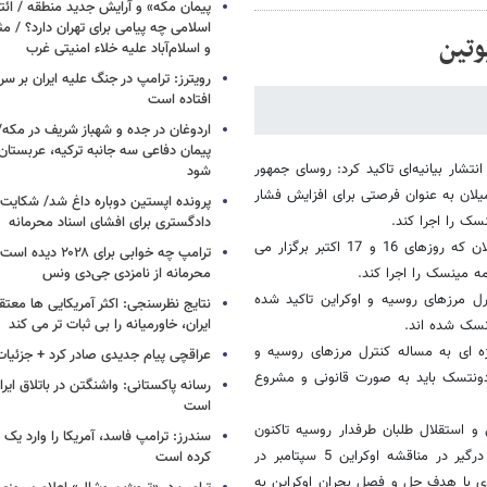
پیمان مکه» و آرایش جدید منطقه / ائت
اسلامی چه پیامی برای تهران دارد؟ / مث
وتین
و اسلام‌آباد علیه خلاء امنیتی غرب
افتاده است
اردوغان در جده و شهباز شریف در مکه/ 
پیمان دفاعی سه جانبه ترکیه، عربستان
تشار بیانیه‌ای تاکید کرد: روسای جمهور
شود
میلان به عنوان فرصتی برای افزایش فشار
پرونده اپستین دوباره داغ شد/ شکایت 
سک را اجرا کند.
دادگستری برای افشای اسناد محرمانه
کاخ سفید افزود: رهبران دو کشور توافق کردند که نشست آسیا اروپا در میلان که روزهای 16 و 17 اکتبر برگزار می
ترامپ چه خوابی برای ۲۸
مه مینسک را اجرا کند.
محرمانه از نامزدی جی‌دی ونس
رل مرزهای روسیه و اوکراین تاکید شده
نتایج نظرسنجی: اکثر آمریکایی ها معت
ایران، خاورمیانه را بی ثبات تر می کند
نسک شده اند.
ه ای به مساله کنترل مرزهای روسیه و
عراقچی پیام جدیدی صادر کرد + جزئیات
 دونتسک باید به صورت قانونی و مشروع
رسانه پاکستانی: واشنگتن در باتلاق ایرا
است
و استقلال طلبان طرفدار روسیه تاکنون
سندرز: ترامپ فاسد، آمریکا را وارد یک 
بیش از 3500 نفر کشته و هزاران نفر دیگر نیز آواره شده اند. طرف های درگیر در مناقشه اوکراین 5 سپتامبر در
کرده است
ی با هدف حل و فصل بحران اوکراین به