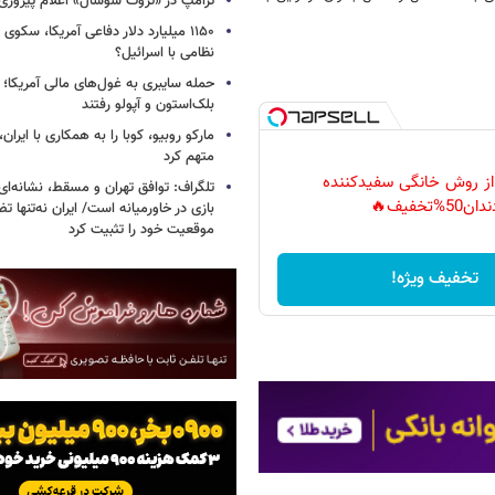
ترامپ در «تروث سوشال» اعلام پیروزی 
۱۱۵۰ میلیارد دلار دفاعی آمریکا، سکو
نظامی با اسرائیل؟
حمله سایبری به غول‌های مالی آمریکا؛
بلک‌استون و آپولو رفتند
مارکو روبیو، کوبا را به همکاری با ایرا
متهم کرد
 از روش خانگی سفیدکننده
تلگراف: توافق تهران و مسقط، نشانه‌ای 
دان50%تخفیف🔥
بازی در خاورمیانه است/ ایران نه‌تنها 
موقعیت خود را تثبیت کرد
تخفیف ویژه!