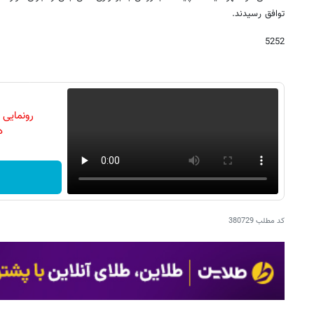
توافق رسیدند.
5252
رونمایی
دن
کد مطلب
380729