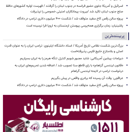
اسرائیل و آمریکا جلوی حضور فرانسه در جنوب لبنان را گرفتند / فهرست اولیه کشورهای حافظ
صلح جنوب لبنان تائید شد /بیروت پیمانکاران امنیتی خصوصی را نپذیرفت
پروژه سالن رقص کاخ سفید متوقف شد / شکست ۴۰۰ میلیون دلاری ترامپ در دادگاه
پاشینیان: زمان برگزاری همه‌پرسی پیوستن ارمنستان به اروپا فرا نرسیده است
پربیننده‌ترین
بزرگ‌ترین شکست نظامی تاریخ آمریکا / استاد دانشگاه ایلینوی: ترامپ ایران را به عنوان قدرت
اصلی و بلامنازع خلیج فارس پذیرفته‌است
دیپلمات پیشین آمریکایی: شاید مجبور شویم کنترل تنگه هرمز را به ایران بسپاریم
«قانون لیندسی گراهام» با رای قاطع سنا تصویب شد / اضافه شدن تحریم‌های ایران به
درخواست ترامپ در لایحه لیندسی گراهام
عراقچی: وقت آن رسیده که برادری واقعی در پیش بگیریم
پروژه سالن رقص کاخ سفید متوقف شد / شکست ۴۰۰ میلیون دلاری ترامپ در دادگاه