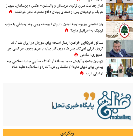
نماز جماعت سران ترکیه، عربستان و پاکستان + عکس / بن‌سلمان، شهباز
شریف و اردوغان پس از امضای پیمان دفاع مشترک نماز خواندند
راز دشمنی وزیرخارجه لبنان با ایران / یوسف رجی چه ارتباطی با حزب
نزدیک به اسرائیل دارد؟
سناتور آمریکایی خواهان ارسال اسلحه برای شورش در ایران شد / تد
کروز: فرقی نمی‌کند پسر شاه روی کار بیاید یا مریم رجوی، هر کسی جز
جمهوری اسلامی
«پیمان مکه» و آرایش جدید منطقه / ائتلاف نظامی جدید اسلامی چه
پیامی برای تهران دارد؟ / مثلث ریاض، آنکارا و اسلام‌آباد علیه خلاء
امنیتی غرب
وبگردی