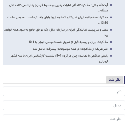
آیت‌الله جنتی: مذاکره‌‌کنندگان نظرات رهبری و خطوط قرمز را رعایت می‌کنند/ الان
مسأله…
مذاکرات سه جانبه ایران آمریکا و اتحادیه اروپا پایان یافت/ نشست عمومی ساعت
13:30…
سفیر و سرپرست نمایندگی ایران در سازمان ملل: یک توافق جامع به سود همه خواهد
بود
مذاکرات ایران و روسیه قبل از شروع نشست رسمی تهران با 1+5
خبر ظریف از مذاکرات: در همه موضوعات پیشرفت حاصل شد
رایزنی عراقچی با نماینده چین در گروه 1+5/ نشست کارشناسی ایران با سه کشور
اروپایی
نظر شما