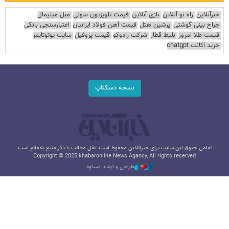
خبرآنلاین
راه نو آنلاین
بازی آنلاین
قیمت تلویزیون سونی
مبل مینیمال
جراح بینی گوشتی
پرشین هتل
قیمت آهن فولاد ایرانیان
اعتبارسنجی بانکی
قیمت طلا امروز
بلیط قطار
شرکت رادوکو
قیمت پروفیل
سایت یوتوتایمز
خرید اکانت chatgpt
نسخه دسکتاپ
تمامی حقوق این سایت برای خبرآنلاین محفوظ است. نقل مطالب با ذکر منبع بلامانع است.
Copyright © 2025 khabaronline News Agancy, All rights reserved
طراحی و تولید: نستوه