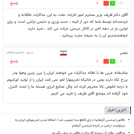
پاسخ
0
17
آقای دکتر ظریف وزیر محترم امور خارجه ،ملت به این مذاکرات عاقلانه و
خردمندانه توسط شما که دور از کینه ، حسد ورزی و دشمن تراشی است و برای
اولین بار در دهه اخیر در کانال درستی حرکت می کند ، امید دارند .
خواهشمندیم ان را به نتیجه مثبت برسانید .
عباس
۰۵:۰۱ - ۱۳۹۳/۰۷/۲۶
پاسخ
0
0
متاسفانه غربی ها با اطاله مذاکرات می خواهند ایران را بین زمین وهوا ودر
برزخ نگه دارند یعنی در حالیکه تحریمهارا لغو نمی کنند ایران را از تولید اورانیوم
با درجه خلوص بالا محروم کرده اند وکل صنایع انرژی هسته ما را تحت کنترل
خود گرفته اند.موضع آقای ظریف را تایید می کنیم.
آخرین اخبار
«قانون لیندسی گراهام» با رای قاطع سنا تصویب شد / اضافه شدن تحریم‌های ایران به
درخواست ترامپ در لایحه لیندسی گراهام
عراقچی: وقت آن رسیده که برادری واقعی در پیش بگیریم