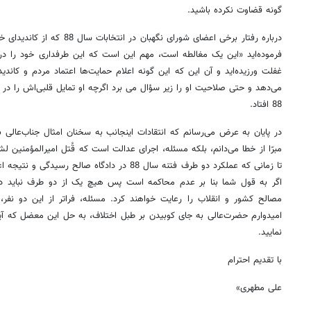
گونه قضاوت نکرده باشید.
درباره رفتار برخی اعضای شورای نگه
فرموده‌اید «این یک مغالطه است، ‌مهم این است که این طرفداری خود را در 
غفلت ورزیده‌اید و آن این که این گونه اعلام حمایت‌ها اعتماد مردم و کان
می‌دهد و حتی صلاحیت او را زیر سؤال می برد اگرچه او تمایل قلبی‌اش را در 
88 افتاد.
در پایان به عرض می‌رسانم که انتقادات اینجانب به سخنان امثال جناب‌عالی
مبرّا از خطا می‌دانم، بلکه مسئله، اجرای عدالت است که قُتل امیرالمؤمنین لش
تا زمانی که عملکرد دو طرف فتنه سال 88 در دادگاه صا
اگر به قول شما بنا بر عدم محاکمه است پس هیچ یک از دو طرف نباید در ح
مصالح کشور و انقلاب را رعایت خواهند کرد. مسئله، فراتر از این دو نف
امیدوارم حضرت‌عالی به جای کوبیدن بر طبل اختلاف،‌ به حل این معضل که آین
نمایید.
با تقدیم احترام
علی مطهری»