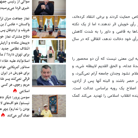
سوالی از رئیس جمه
خبری فردا می‌پرسیدی
بان در انتخابات سال 88 که از کاندیدای خاص حمایت کردند و برخی انتقاد کرده‌اند،
نماز جماعت سران ترک
رأی خویش اثر ندهند.» اما از یک نکته
پاکستان + عکس / بن‌س
شریف و اردوغان پس ا
دیداها به قاضی و داور را به شدت کاهش
دفاع مشترک نماز خوا
رأی خود دخالت ندهد، اتفاقی که در سال
«پیمان مکه» و آرایش
ائتلاف نظامی جدید 
برای تهران دارد؟ / مث
 به این معنی نیست که آن دو محصور را
اسلام‌آباد علیه خلاء
دة عدله، و الحق القدیم لایبطله شیء، و
سناتور آمریکایی خواه
برای شورش در ایران 
لح رسیدگی و نتیجه اعلام نشود وجدان جامعه آرام نمی‌گیرد، و
فرقی نمی‌کند پسر شاه 
صر باشند و البته آنها پس از آزادی،
مریم رجوی، هر کسی 
ر، اصلاح یک رویه براساس عدالت است.
اسلامی
ده انقلاب اسلامی را تهدید می‌کند کمک
سوسن پرور: دیگر «عا
نیستم/ شو آف‌های لاز
بودن را ندارم/ مِهر هم
نمک‌گیر می‌کند