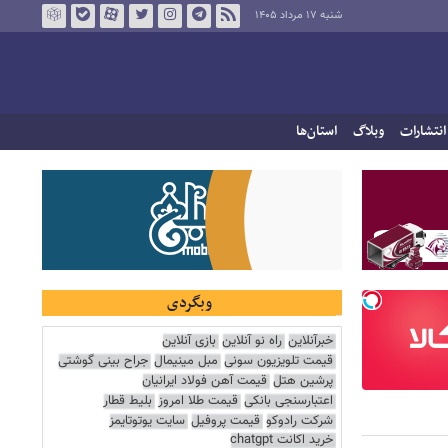
شنبه ۱۷ مرداد ۱۴۰۵
انتشارات
وبلاگ
استان‌ها
وبگردی
خبرآنلاین
راه نو آنلاین
بازی آنلاین
قیمت تلویزیون سونی
مبل مینیمال
جراح بینی گوشتی
پرشین هتل
قیمت آهن فولاد ایرانیان
اعتبارسنجی بانکی
قیمت طلا امروز
بلیط قطار
شرکت رادوکو
قیمت پروفیل
سایت یوتوتایمز
خرید اکانت chatgpt