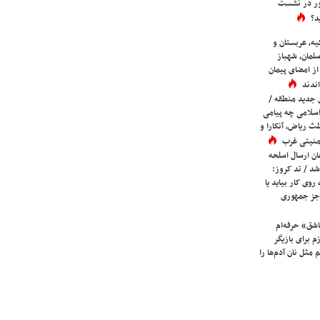
ور در نشست
د؟
یه، عربستان و
لمان، شهباز
ز امضای پیمان
ندند
 جدید منطقه /
اسلامی چه پیامی
لث ریاض، آنکارا و
 امنیتی غرب
ان ارسال اسلحه
شد / تد کروز:
روی کار بیاید یا
جز جمهوری
شق» حرفه‌ام
م برای بازیگر
 مثل نان آدم‌ها را