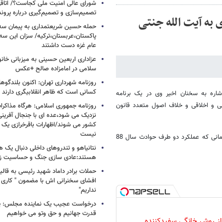
شورای عالی امنیت ملی کجاست؟/ اتاقی
تصمیم‌سازی و تصمیم‌گیری درباره پرو
 به آیت الله جنتی
حمله حسین شریعتمداری به پیمان سه 
پاکستان،عربستان،ترکیه/ سزان این سه
عام غزه دست داشتند
عزاداری اربعین حسینی به میزبانی خان
سلامی در امامزاده صالح +عکس
روزنامه شهرداری تهران: اکنون بلندگ
کسانی است که ظاهر انقلابیگری دارند
اشاره به سخنان اخیر وی در یک برنامه
ی و اخلاقی و خلاف اصول متعدد قانون
روزنامه جمهوری اسلامی: هرگاه مذاکرا
نزدیک می شود،عده ای با جنجال آفرینی
کشور می شوند/اظهارات باقرخرازی یک ا
نیست
نماینده مردم تهران در مجلس شورای اسلامی در این نامه عنوان کرده که تا زمانی که عملکرد دو طرف حوادث سال 88
نتانیاهو و تندروهای داخلی دنبال یک
هستند:عادی سازی جنگ و حساسیت زدا
حملات برادر داماد شهید رئیسی به قالیب
افشای سخنرانی اش با مضمون " کاری 
نداریم"
درخواست عجیب یک نماینده مجلس: یک
قدرت جهانیم و حق وتو می خواهیم
 از روش خانگی سفیدکننده