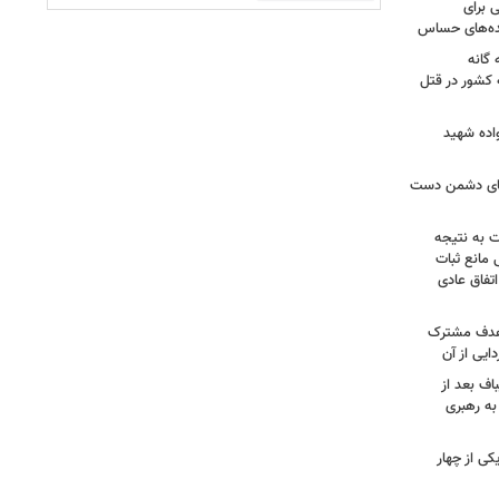
 برای
نده‌های حساس
گانه
 کشور در قتل
واده شهید
وهای دشمن دست
ت به نتیجه
 مانع ثبات
تفاق عادی
 هدف مشترک
یی از آن
اف بعد از
به رهبری
ی از چهار