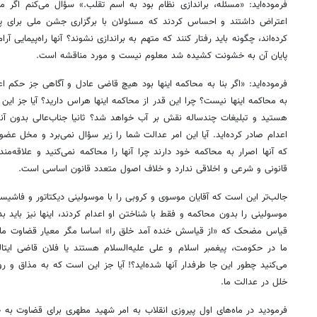
فرموده‌اید: «مسئله، براندازی نظام بود به اسم تقلب.» سؤال می‌کنم اگر م
اعتراض داشتند و احساس کردند که مسئولان با برگزاری جشن ملی برای پیر
کرده‌اند، چگونه باید رفتار کنند که متهم به براندازی نشوند؟ آنها راه‌پیمایی آر
پایان آن به خشونت کشیده شد معلوم نیست و مورد مناقشه است.
فرموده‌اید: «اگر بنا به محاکمه اینها بود هیچ قاضی عادل و آگاهی جز حکم اعدا
به محاکمه اینها نیست؟ چرا این قدر از محاکمه اینها هراس دارید؟ آیا جز 
هستید و تبلیغات چندساله نقش بر آب خواهد شد؟ ثانیا جناب‌عالی بدون آنکه
اعدام صادر کرده‌اید. آیا این امر عدالت شما را زیر سؤال نمی‌برد و مخل ع
که آنها اصرار به محاکمه خود دارند چرا آنها را محاکمه نمی‌کنید و علاقه
قانونی و شرعی و اخلاقی ندارد و خلاف اصول متعدد قانون اساسی است.
جالب‌تر این است که آقایان موسوی و کروبی را با موسولینی دیکتاتور و فاشیست
موسولینی را بدون محاکمه و فقط با شناختن او اعدام کردند، اینها نیز باید ب
قیاس مضحک که «از قیاسش خنده آمد خلق را» اساسا مگر معیار قضاوت ما ع
ما در حکومت، پیغمبر اسلام و علی علیه‌السلام هستند یا فلان قاضی ایتال
می‌کنید چطور این جا طرفدار آنها شده‌اید؟! آیا جز این است که به مذاق و
خلل در عدالت ما.
فرمودید در ماه‌های اول پیروزی انقلاب به امر شهید مطهری برای قضاوت به خ