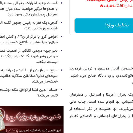
قسمت جدید اظهارات جنجالی محمدباقر 
دان50%تخفیف🔥
با هندوها درگیر خواهیم شد/ میان هند
اسرائیل پیوندهای ذاتی وجود دارد
گنجی: یک نفر به رئیس جمهور گفته ال
تخفیف ویژه!
قضاییه ورود نمی کند؟
افراطی گری یا فراتر از آن؟ / واکنش اب
خرازی: حرف‌های او افتتاح شعبه رسم
دبیر جبهه مردمی انقلاب از اهمیت ق
خواهی رهبر شهید گفت؛ برای بازگردان
نیست، بلکه...
ه مورخ 93.7.25 شبکه 3 سیما مطالبی در خصوص آقایان موسوی و کروبی فرمودید
مبلغ: سر باز زدن از مذاکره‌ جز بهانه ب
‌کننده‌ای برای دادگاه صالح می‌داشتید.
نتیجه‌ای ندارد/مخالفان مذاکره حقانیت ا
خدشه‌دار می‌کنند
حسام الدین آشنا از توافق مکه نوشت؛
ک بحران، آمریکا و اسرائیل از معترضان
تغییر می‌کند؟
شتیبانی آنها انجام شده است. جناب عالی
‌گیرند. آنها همیشه در فکر استفاده از
از بحران‌های اجتماعی و اقتصادی که در