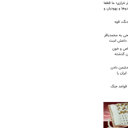
خرازی؛ ما قطعا
وها و یهودیان و
دنگ، قوه
طحی به محمدباقر
ی داعش است
صاص و خون
دن گذشته
ه دشمن دادن
یران را
 قواعد جنگ