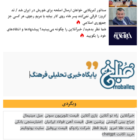
سناتور آمریکایی خواهان ارسال اسلحه برای شورش در ایران شد / تد
کروز: فرقی نمی‌کند پسر شاه روی کار بیاید یا مریم رجوی، هر کسی جز
جمهوری اسلامی
شما نظر بدهید/ خبرآنلاین را چگونه می‌بینید؟ پیشنهادها و انتقادهای
خود را بگویید
وبگردی
خبرآنلاین
راه نو آنلاین
بازی آنلاین
قیمت تلویزیون سونی
مبل مینیمال
جراح بینی گوشتی
پرشین هتل
قیمت آهن فولاد ایرانیان
اعتبارسنجی بانکی
قیمت طلا امروز
بلیط قطار
شرکت رادوکو
قیمت پروفیل
سایت یوتوتایمز
خرید اکانت chatgpt