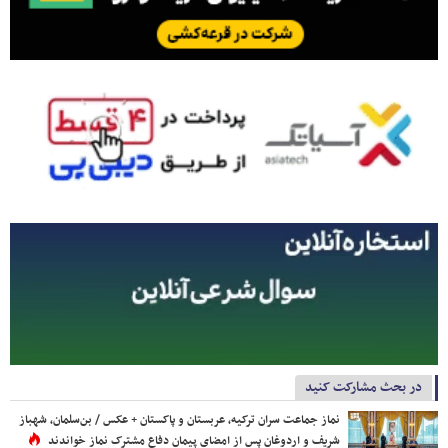
در بحث مشارکت کنید
نماز جماعت سران ترکیه، عربستان و پاکستان + عکس / بن‌سلمان، شهباز
شریف و اردوغان پس از امضای پیمان دفاع مشترک نماز خواندند