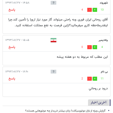
شهروند
۱۴:۵۸ - ۱۳۹۳/۰۷/۲۷
پاسخ
4
13
آقای روحانی ایران فوری وبه راحتی میتواند گاز مورد نیاز اروپا را تأمین کند.چرا
اینقدرملاحظه کاری میفرمائید؟ازاین فرصت به نفع مملکت استفاده کنید.
ولاديمير
۱۵:۰۵ - ۱۳۹۳/۰۷/۲۷
پاسخ
0
4
اين مطلب که مربوط به دو هفته پيشه
بی نام
۱۶:۲۰ - ۱۳۹۳/۰۷/۲۷
پاسخ
2
11
درود بر روحاني
آخرین اخبار
گزارش ویژه از بازار موتورسیکلت/ زنان بیشتر خریدار چه موتورهایی هستند؟