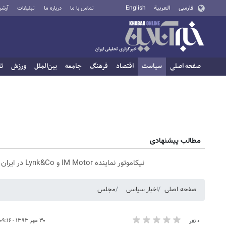
فارسی
العربية
English
تماس با ما
درباره ما
تبلیغات
آرشی
صفحه اصلی
سیاست
اقتصاد
فرهنگ
جامعه
بین‌الملل
ورزش
تا
مطالب پیشنهادی
نیکاموتور نماینده IM Motor و Lynk&Co در ایران
صفحه اصلی
اخبار سیاسی
مجلس
۳۰ مهر ۱۳۹۳ - ۰۹:۱۶
۰ نفر