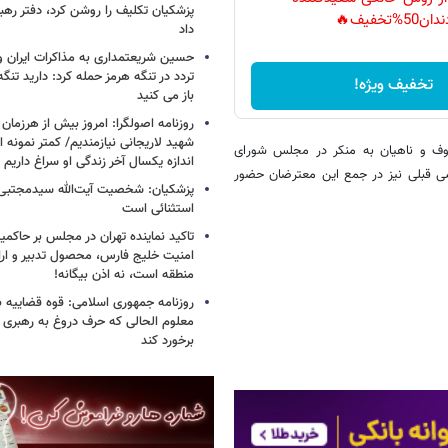
پزشکیان تکلیف را روشن کرد، دفتر ره
دان50%تخفیف🔥
داد
حسین شریعتمداری به مذاکرات ایران و
تردد در تنگه هرمز حمله کرد: دارید تنگه 
تخفیف ویژه!
باز می کنید
روزنامه اصولگرا: امروز بیش از هرزمان 
شهید لاریجانی نیازمندیم/ کمتر نمونه ا
وف و ناهیان به منکر در مجلس شورای
اندازه یکسال آخر زندگی او سراغ داریم
اشی قبلی نیز در جمع این معترضان حضور
پزشکیان: شخصیت آیت‌الله سیدمجتبی 
استثنائی است
تاکید نماینده تهران در مجلس بر حاکمی
امنیت خلیج فارس، محصول تدبیر و ار
منطقه است، نه اذن بیگانه!
روزنامه جمهوری اسلامی: قوه قضاییه با
معلوم الحالی که حرف دروغ به رهبری 
برخورد کند