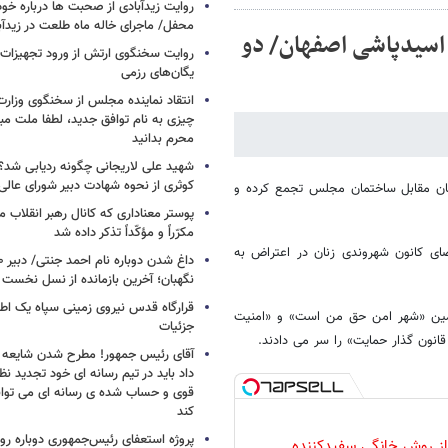
روایت زیدآبادی از صحبت ها درباره خ
محفل/ ماجرای خاله ماه طلعت در زیدآب
اسیدپاشی اصفهان/ دو
روایت سخنگوی ارتش از ورود تجهیزات 
یگان‌های رزمی
انتقاد نماینده مجلس از سخنگوی وزارت 
چیزی به نام توافق جدید، لطفا ملت مبع
محرم بدانید
شهید علی لاریجانی چگونه ردیابی شد؟/
کوثری از نحوه شهادت دبیر شورای عالی
هان مقابل ساختمان مجلس تجمع کرده و
پوستر معناداری که کانال رهبر انقلاب 
مکرّراً و مؤکّداً تذکر داده شد
ی کانون شهروندی زنان در اعتراض به
نگهبان؛ آخرین بازمانده از نسل نخست 
قرارگاه قدس نیروی زمینی سپاه یک اطل
مضامین «شهر امن حق من است» و «امنیت
جزئیات
قانون گذار حمایت» را سر می دادند.
آقای رئیس جمهور! مطرح شدن شایعه ا
داد باید در تیم رسانه ای خود تجدید نظر
قوی و حساب شده ی رسانه ای می توان
کند
پروژه استعفای رئیس‌جمهوری دوباره روی
 از روش خانگی سفیدکننده