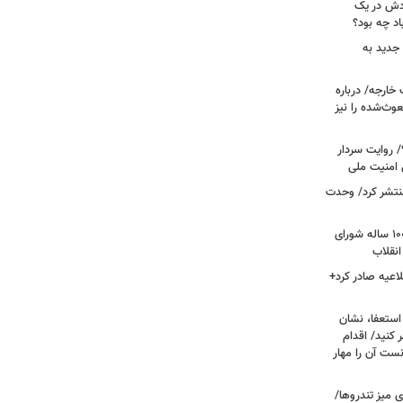
ودش در یک
اد چه بود؟
جدید به
خارجه/ درباره
وث‌شده را نیز
 روایت سردار
 امنیت ملی
منتشر کرد/ وحدت
داغ شدن دوباره نام احمد جنتی/ دبیر ۱۰۰ ساله شورای
انقلاب
اعیه صادر کرد+
ستعفا، نشان
 کنید/ اقدام
ست آن را مهار
 میز تندروها/