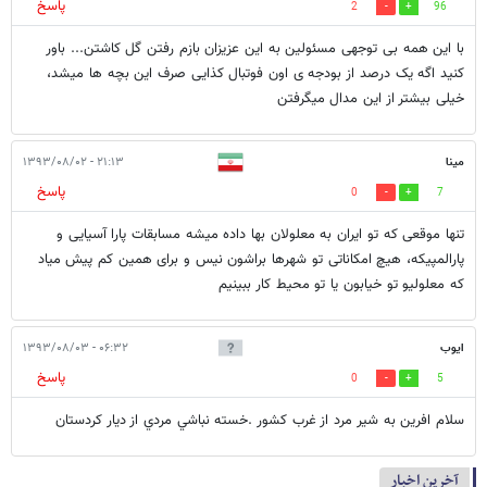
پاسخ
2
96
با این همه بی توجهی مسئولین به این عزیزان بازم رفتن گل کاشتن... باور
کنید اگه یک درصد از بودجه ی اون فوتبال کذایی صرف این بچه ها میشد،
خیلی بیشتر از این مدال میگرفتن
مینا
۲۱:۱۳ - ۱۳۹۳/۰۸/۰۲
پاسخ
0
7
تنها موقعی که تو ایران به معلولان بها داده میشه مسابقات پارا آسیایی و
پارالمپیکه، هیچ امکاناتی تو شهرها براشون نیس و برای همین کم پیش میاد
که معلولیو تو خیابون یا تو محیط کار ببینیم
ايوب
۰۶:۳۲ - ۱۳۹۳/۰۸/۰۳
پاسخ
0
5
سلام افرين به شير مرد از غرب كشور .خسته نباشي مردي از ديار كردستان
آخرین اخبار