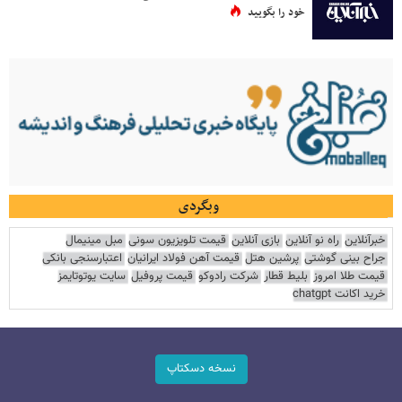
خود را بگویید
وبگردی
خبرآنلاین
راه نو آنلاین
بازی آنلاین
قیمت تلویزیون سونی
مبل مینیمال
جراح بینی گوشتی
پرشین هتل
قیمت آهن فولاد ایرانیان
اعتبارسنجی بانکی
قیمت طلا امروز
بلیط قطار
شرکت رادوکو
قیمت پروفیل
سایت یوتوتایمز
خرید اکانت chatgpt
نسخه دسکتاپ