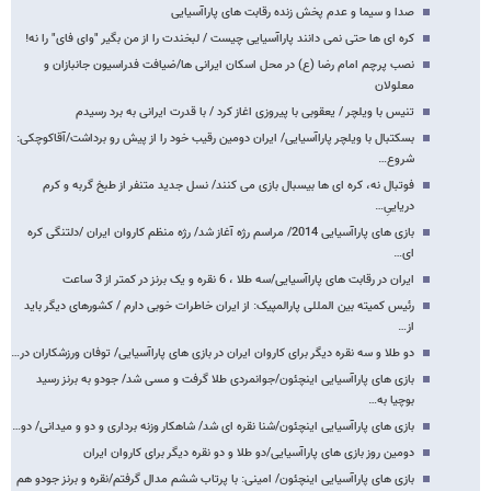
صدا و سیما و عدم پخش زنده رقابت های پاراآسیایی
کره ای ها حتی نمی دانند پاراآسیایی چیست / لبخندت را از من بگیر "وای فای" را نه!
نصب پرچم امام رضا (ع) در محل اسکان ایرانی ها/ضیافت فدراسیون جانبازان و
معلولان
تنیس با ویلچر / یعقوبی با پیروزی اغاز کرد / با قدرت ایرانی به برد رسیدم
بسکتبال با ویلچر پاراآسیایی/ ایران دومین رقیب خود را از پیش رو برداشت/آقاکوچکی:
شروع…
فوتبال نه، کره ای ها بیسبال بازی می کنند/ نسل جدید متنفر از طبخ گربه و کرم
دریاییِ…
بازی های پاراآسیایی 2014/ مراسم رژه آغاز شد/ رژه منظم کاروان ایران /دلتنگی کره
ای…
ایران در رقابت های پاراآسیایی/سه طلا ، 6 نقره و یک برنز در کمتر از 3 ساعت
رئیس کمیته بین المللی پارالمپیک: از ایران خاطرات خوبی دارم / کشورهای دیگر باید
از…
دو طلا و سه نقره دیگر برای کاروان ایران در بازی های پاراآسیایی/ توفان ورزشکاران در…
بازی های پاراآسیایی اینچئون/جوانمردی طلا گرفت و مسی شد/ جودو به برنز رسید
بوچیا به…
بازی های پاراآسیایی اینچئون/شنا نقره ای شد/ شاهکار وزنه برداری و دو و میدانی/ دو…
دومین روز بازی های پاراآسیایی/دو طلا و دو نقره دیگر برای کاروان ایران
بازی های پاراآسیایی اینچئون/ امینی: با پرتاب ششم مدال گرفتم/نقره و برنز جودو هم