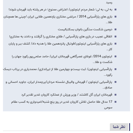
رسید
به لی، به لی؛ شعار مردم اینچئون/ اعتراض ممنوع؛ در هر رشته باید قهرمان شوند!
بازی های پاراآسیایی 2014 / مرتضی مختاری یازدهمین طلایی ایران /چینی ها همچنان
طلا…
دومین شکست سنگین بانوان بسکتبالیست
اتفاقی عجیب در بازی های پاراآسیایی / طلای مختاری را گرفتند و دادند به مختاری!
بازی های پاراآسیایی اینچئون/فوتبال پانزدهمین طلا را هدیه داد/ کشف ببر و پایان
کار…
اینچئون 2014/ غوغای عصرگاهی قهرمانان ایران/ حامد صلحی‌پور رکورد جهان را
شکست و طلا…
پاراآسیایی اینچئون/ ثبت بیست‌و چهارمین طلا از تیراندازی/ محمدیاری در پرتاب دیسک
رکورد…
پاراآسیایی اینچئون / قهرمانی والیبال نشسته مردان/پرچمدار ایران، جاوید احسانی و
صادق…
قهرمانان ایران گل کاشتند / وزیر ورزش از عملکرد کاروان غدیر تقدیر کرد
17 مدال طلا حاصل تلاش کاروان غدیر در روز پنج شنبه/امیدواری به کسب مقام
سومی
نظر شما