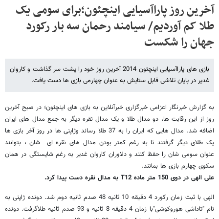
آخرین روز پاراآسیایی اینچئون؛برای سومی یک
طلا کم آوردیم/ سیامند رحمان سه بار رکورد
جهان را شکست
بازی های پاراآسیایی اینچئون 2014 آخرین روز خود را پشت سر گذاشت و کاروان
غدیر در پایان تلاشی قابل ستایش به عنوان چهارمی بازی ها دست یافت.
به گزارش خبرنگار اعزامی خبرگزاری خبرآنلاین به بازی های اینچئون؛ در صبح آخرین
روز از این رقابت ها، دو مدال طلا و یک مدال نقره دیگر به جمع مدال های ایران
اضافه شد. مدال هایی که ایران را به 37 طلا رساند وژاپنی ها در روز آخر بازی ها
یک طلای دیگر گرفتند تا به رغم کمتر بودن مدال های نقره ای شان ، بتوانند
عنوان سومی شان را حفظ کنند و دلاوران کاروان غدیر به رغم شایستگی در همان
سکوی چهارم بازی ها بمانند.
علی الهی در دوی 150 متر ماده T12 به مدال نقره دست پیدا کرد.
الهی با ثبت زمان رکورد 4 دقیقه 10 ثانیه 48 صدم ثانیه دوم شد. دونده ژاپنی به
نام "تاداشی هوروکوشی"با زمان 4 دقیقه 8 ثانیه و 93 صدم ثانیه طلاگرفت. دونده