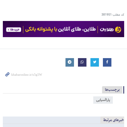
کد مطلب
381951
برچسب‌ها
پاراآسیایی
خبرهای مرتبط