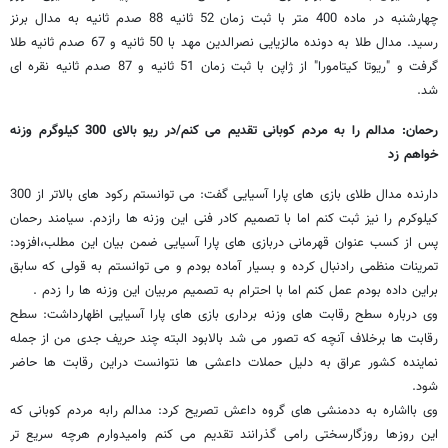
چهارشنبه در ماده 400 متر با ثبت زمان 52 ثانیه 88 صدم ثانیه به مدال برنز
رسید. مدال طلا به دونده مالزیایی نصرالدین مهد با 50 ثانیه و 67 صدم ثانیه طلا
گرفت و "ریوتا کیتامورا" از ژاپن با ثبت زمان 51 ثانیه و 87 صدم ثانیه نقره ای
شد.
رحمان: مدالم را به مردم کوبانی تقدیم می کنم/در ریو بالای 300 کیلوگرم وزنه
خواهم زد
دارنده مدال طلای بازی های پارا آسیایی گفت: می توانستم رکود های بالاتر از 300
کیلوکرم را نیز ثبت کنم اما با تصمیم کادر فنی این وزنه ها رازدم. سیامند رحمان
پس از کسب عنوان قهرمانی دربازی های پارا آسیایی ضمن بیان این مطلب،افزود:
تمرینات منظمی رادنبال کرده و بسیار آماده بودم و می توانستم به قولی که سابق
براین داده بودم عمل کنم اما با احترام به تصمیم مربیان این وزنه ها را زدم .
وی درباره سطح رقابت های وزنه برداری بازی های پارا آسیایی اظهارداشت: سطح
رقابت ها برخلاف آنچه که تصور می شد بالابود البته چند حریف جدی من از جمله
نماینده کشور عراق به دلیل حملات داعشی ها نتوانست دراین رقابت ها حاضر
شود.
وی بااشاره به ددمنشی های گروه داعش تصریح کرد: مدالم رابه مردم کوبانی که
این روزها روزگارسختی رامی گذرانند تقدیم می کنم وامیدوارم هرچه سریع تر