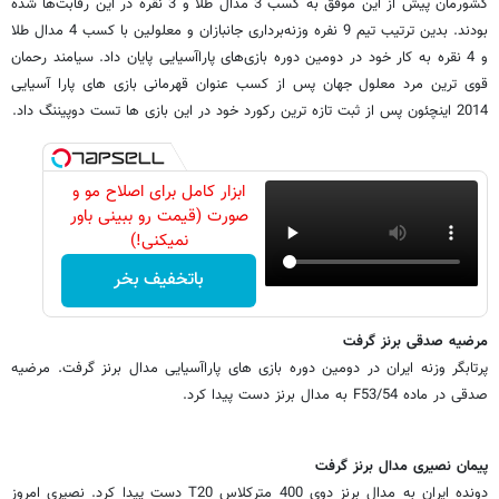
کشورمان پیش از این موفق به کسب 3 مدال طلا و 3 نقره در این رقابت‌ها شده
بودند. بدین ترتیب تیم 9 نفره وزنه‌برداری جانبازان و معلولین با کسب 4 مدال طلا
و 4 نقره به کار خود در دومین دوره بازی‌های پاراآسیایی پایان داد. سیامند رحمان
قوی ترین مرد معلول جهان پس از کسب عنوان قهرمانی بازی های پارا آسیایی
2014 اینچئون پس از ثبت تازه ترین رکورد خود در این بازی ها تست دوپیننگ داد.
ابزار کامل برای اصلاح مو و
صورت (قیمت رو ببینی باور
نمیکنی!)
باتخفیف بخر
مرضیه صدقی برنز گرفت
پرتابگر وزنه ایران در دومین دوره بازی های پاراآسیایی مدال برنز گرفت. مرضیه
صدقی در ماده F53/54 به مدال برنز دست پیدا کرد.
پیمان نصیری مدال برنز گرفت
دونده ایران به مدال برنز دوی 400 مترکلاس T20 دست پیدا کرد. نصیری امروز