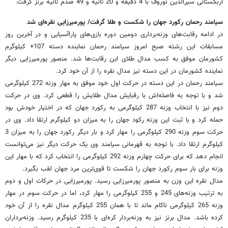
اربکستانی سیرالدین نوروف با 4 دقیقه و 20 ثانیه و 49 صدم ثانیه برنز گرفت.
سیامند رحمان رکورد جهان را شکست و طلا گرفت/ پورمیرزایی نقره‌ای شد
در ادامه رقابت‌های وزنه‌برداری دومین دوره بازی‌های پاراآسیایی و در آخرین روز
مسابقات این رشته صبح امروز سیامند رحمان نماینده دسته 107+ کیلوگرم
کشورمان موفق به کسب مدال طلای این رقابت‌ها شد. منصور پورمیرزایی دیگر
نماینده کشورمان در این دسته نیز مدال نقره را از آن خود کرد.
سیامند رحمان در این دسته در حرکت اول خود موفق به مهار وزنه‌ 272 کیلوگرمی
شد و با توجه به فاصله‌اش با رقبایش مدال طلایش را قطعی کرد. وی در حرکت
دوم نیز با انتخاب وزنه 287 کیلوگرمی به رکورد جهان که در اختیار خودش بود
حمله کرد و با ثبت این وزنه رکود جهان را به میزان دو کیلوگرم ارتقا داد. وی در
حرکت سوم وزنه 290 کیلوگرمی را مهار کرد و بار دیگر رکورد جهان را به میزان 3
کیلوگرم ارتقا داد. با توجه به قهرمانی سیامند وی یک حرکت دیگر نیز می‌توانست
انجام دهد که برای حرکت چهارم وزنه 292 کیلوگرمی را انتخاب کرد که با مهار این
وزنه برای بار سوم رکورد جهان را شکست تا قوی‌ترین مرد جهان لقب بگیرد.
مدال نقره این وزن به منصور پورمیرزایی رسید. پورمیرزایی در حرکات اول و دوم
به ترتیب وزنه‌های 245 و 255 کیلوگرمی را مهار کرد، اما در حرکت سوم در مهار
وزنه 265 کیلوگرمی ناکام ماند تا با همان 255 کیلوگرم مدال نقره را از آن خود
کرده باشد. مدال برنز نیز به وزنه‌بردار کره‌ای با 235 کیلوگرم رسید. وزنه‌برداران