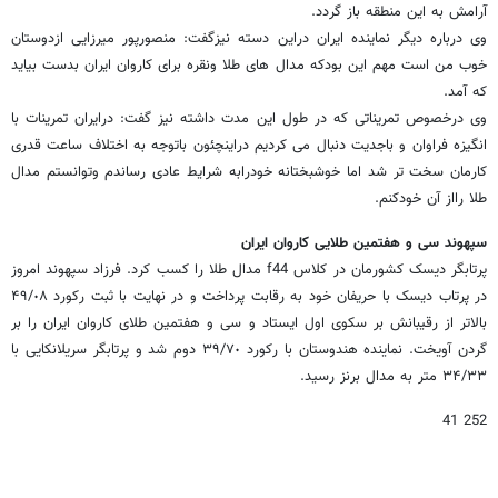
آرامش به این منطقه باز گردد.
وی درباره دیگر نماینده ایران دراین دسته نیزگفت: منصورپور میرزایی ازدوستان
خوب من است مهم این بودکه مدال های طلا ونقره برای کاروان ایران بدست بیاید
که آمد.
وی درخصوص تمریناتی که در طول این مدت داشته نیز گفت: درایران تمرینات با
انگیزه فراوان و باجدیت دنبال می کردیم دراینچئون باتوجه به اختلاف ساعت قدری
کارمان سخت تر شد اما خوشبختانه خودرابه شرایط عادی رساندم وتوانستم مدال
طلا رااز آن خودکنم.
سپهوند سی و هفتمین طلایی کاروان ایران
پرتابگر دیسک کشورمان در کلاس f44 مدال طلا را کسب کرد. فرزاد سپهوند امروز
در پرتاب دیسک با حریفان خود به رقابت پرداخت و در نهایت با ثبت رکورد ۴٩/٠٨
بالاتر از رقیبانش بر سکوی اول ایستاد و سی و هفتمین طلای کاروان ایران را بر
گردن آویخت. نماینده هندوستان با رکورد ٣٩/٧٠ دوم شد و پرتابگر سریلانکایی با
٣۴/٣٣ متر به مدال برنز رسید.
252 41