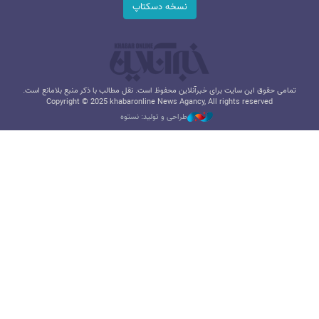
نسخه دسکتاپ
تمامی حقوق این سایت برای خبرآنلاین محفوظ است. نقل مطالب با ذکر منبع بلامانع است.
Copyright © 2025 khabaronline News Agancy, All rights reserved
طراحی و تولید: نستوه