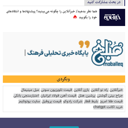
در بحث مشارکت کنید
شما نظر بدهید/ خبرآنلاین را چگونه می‌بینید؟ پیشنهادها و انتقادهای
خود را بگویید
وبگردی
خبرآنلاین
راه نو آنلاین
بازی آنلاین
قیمت تلویزیون سونی
مبل مینیمال
جراح بینی گوشتی
پرشین هتل
قیمت آهن فولاد ایرانیان
اعتبارسنجی بانکی
قیمت طلا امروز
بلیط قطار
شرکت رادوکو
قیمت پروفیل
سایت یوتوتایمز
خرید اکانت chatgpt