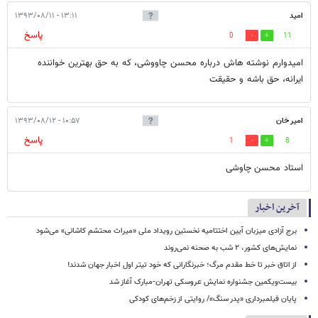
امید
۱۳:۱۱ - ۱۳۹۳/۰۸/۱۱
پاسخ
0
11
امیدوارم نوشته هاش درباره محسن چاووشی، که به حق بهترین خواننده
ایرانه، حق باشه و حقیقت
امیر خان
۱۰:۵۷ - ۱۳۹۳/۰۸/۱۲
پاسخ
1
8
استاد محسن چاوشی
آخرین اخبار
برج آزادی میزبان آیین اختتامیه نخستین رویداد ملی «میراث محتشم کاشانی» می‌شود
نمایش‌های کشور، ٢ شب به صحنه نمی‌روند
از اتاق خبر تا خط مقدم مرگ؛ خبرنگارانی که خود تیتر اول اخبار جهان شدند!
بیست‌ویکمین جشنواره نمایش عروسکی تهران-مبارک آغاز شد
پایان فیلمبرداری «پدر سنگ»/ روایتی از زخم‌های کودکی