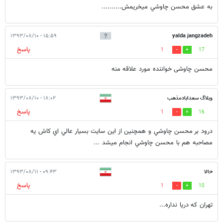
به عشق محسن چاوشي ميخريمش..........
۱۵:۵۹ - ۱۳۹۳/۰۸/۱۰
yalda jangzadeh
پاسخ
1
17
محسن چاوشی خواننده مورد علاقه منه
وبلاگ سعدابادمذهب
۱۸:۰۲ - ۱۳۹۳/۰۸/۱۰
پاسخ
1
16
درود بر محسن چاوشي و همچنين از اين سايت بسيار عالي اي كاش يه
مصاحبه هم با محسن چاوشي انجام ميشد ...
حالا
۰۹:۴۳ - ۱۳۹۳/۰۸/۱۱
پاسخ
1
10
تهران كه دریا نداره...