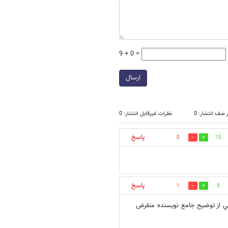
9 + 0 =
ارسال
 صف انتشار: 0
نظرات غیرقابل انتشار: 0
پاسخ
0
15
پاسخ
1
8
ي از توضيح جامع نويسنده منقرض