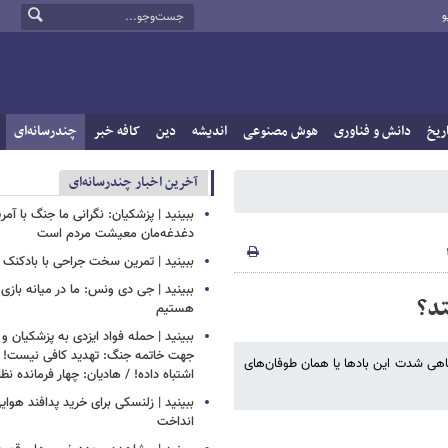
و
ریخ
دانش و فناوری
هوش مصنوعی
اندیشه
دین
کافه خبر
چندرسانه‌ای
آخرین اخبار چندرسانه‌ای
ببینید | پزشکیان: نگرانی ما جنگ با آم
دغدغه‌مان معیشت مردم است
ببینید | تمرین سخت جراحی با بادکنک
ببینید | جی دی ونس: ما در میانه بازی 
تد؟
هستیم
ببینید | حمله فواد ایزدی به پزشکیان و
جهت خاتمه جنگ: تهدید کافی نیست! 
هی شدت این بادها یا همان طوفان‌های
اشتباه داده! / هادیان: چهار فرمانده نظ
ببینید | زلنسکی برای خرید پدافند هوای
انداخت