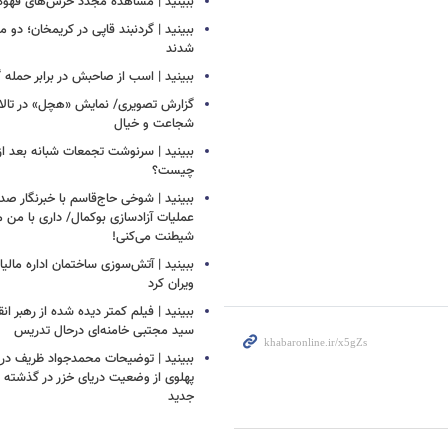
ببینید | مشاهده مجدد خرس‌های قهوه‌ا
ببینید | گردنبند قاپی در کریمخان؛ دو 
شدند
ببینید | اسب از صاحبش در برابر حمله 
گزارش تصویری/ نمایش «هچل» در تالار 
شجاعت و خیال
ببینید | سرنوشت تجمعات شبانه بعد از
چیست؟
ببینید | شوخی حاج‌قاسم با خبرنگار صد
عملیات آزادسازی بوکمال/ داری با من م
شیطنت می‌کنی!
ببینید | آتش‌سوزی ساختمان اداره مالیا
ویران کرد
ببینید | فیلم کمتر دیده شده از رهبر انق
سید مجتبی خامنه‌ای درحال تدریس
ببینید | توضیحات محمدجواد ظریف درب
پهلوی از وضعیت دریای خزر در گذشته و
جدید