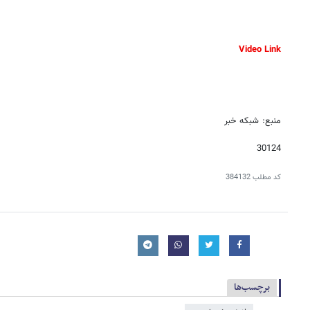
Video Link
منبع: شبکه خبر
30124
کد مطلب
384132
برچسب‌ها