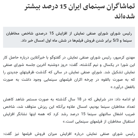
تماشاگران سینمای ایران 15 درصد بیشتر
شده‌اند
رئیس شورای شورای صنفی نمایش از افزایش 15 درصدی شاخص مخاطبان
سینما و 5/3 برابر شدن فروش فیلم‌ها در شش ماه اول امسال خبر داد.
مهدی کرم​پور، رئیس شورای صنفی نمایش در گفت​و​گو با خبرآنلاین درباره حاصل کار
این شورا در یکسال و نیم گذشته، ​گفت: «روز دوشنبه آخرین جلسه شورای صنفی
نمایش تشکیل شد. شورای صنفی نمایش در سالی که گذشت ظرفیت​های جدیدی را
که به صورت بالقوه در چرخه اکران فیلم​های سینمایی وجود داشت به صورت
بالفعل درآورد.»
او ادامه داد: «در شرایطی که در 18 سال گذشته به صورت مستمر شاهد کاهش
تعداد مخاطبان سینما بودیم، امسال علاوه برآنکه این ریزش متوقف شد، شاخص
ضریب اشغال سالن​های سینما 15 درصد رشد کرد که همه این​ها نشانگر افزایش
استقبال مخاطبان از فیلم​های سینمایی است.»
رئیس شورای صنفی نمایش درباره افزایش میزان فروش فیلم​ها نیز گفت: