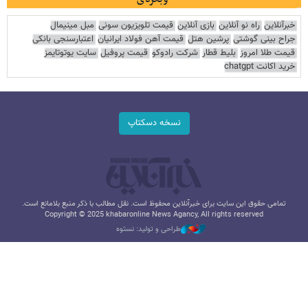
خبرآنلاین
راه نو آنلاین
بازی آنلاین
قیمت تلویزیون سونی
مبل مینیمال
جراح بینی گوشتی
پرشین هتل
قیمت آهن فولاد ایرانیان
اعتبارسنجی بانکی
قیمت طلا امروز
بلیط قطار
شرکت رادوکو
قیمت پروفیل
سایت یوتوتایمز
خرید اکانت chatgpt
نسخه دسکتاپ
تمامی حقوق این سایت برای خبرآنلاین محفوظ است. نقل مطالب با ذکر منبع بلامانع است.
Copyright © 2025 khabaronline News Agancy, All rights reserved
طراحی و تولید: نستوه