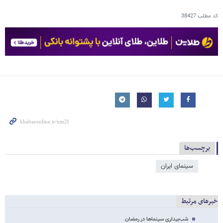
کد مطلب
38427
برچسب‌ها
سینمای ایران
خبرهای مرتبط
شب‌بیداری سینما‌ها در رمضان