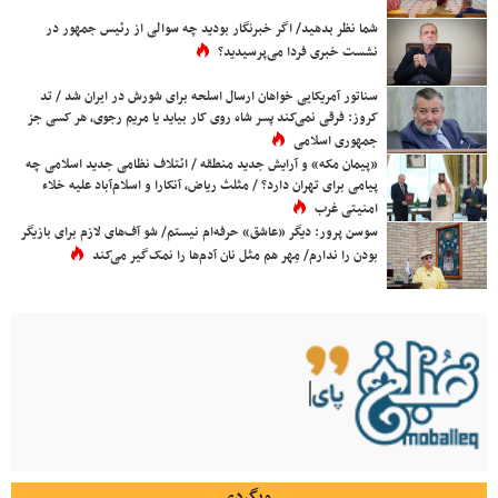
شما نظر بدهید/ اگر خبرنگار بودید چه سوالی از رئیس جمهور در
نشست خبری فردا می‌پرسیدید؟
سناتور آمریکایی خواهان ارسال اسلحه برای شورش در ایران شد / تد
کروز: فرقی نمی‌کند پسر شاه روی کار بیاید یا مریم رجوی، هر کسی جز
جمهوری اسلامی
«پیمان مکه» و آرایش جدید منطقه / ائتلاف نظامی جدید اسلامی چه
پیامی برای تهران دارد؟ / مثلث ریاض، آنکارا و اسلام‌آباد علیه خلاء
امنیتی غرب
سوسن پرور: دیگر «عاشق» حرفه‌ام نیستم/ شو آف‌های لازم برای بازیگر
بودن را ندارم/ مِهر هم مثل نان آدم‌ها را نمک‌گیر می‌کند
وبگردی