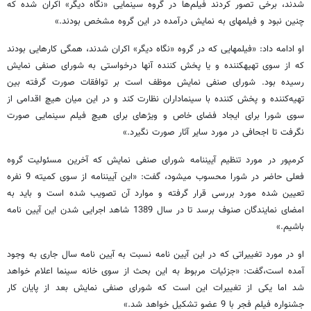
شدند،​ برخی تصور کردند فیلم‌ها در گروه سینمایی «نگاه‌ دیگر» اکران شده که
چنین نبود و فیلم​های به نمایش درآمده در این گروه مشخص بودند.»
او ادامه داد: «فیلم​هایی که در گروه «نگاه​ دیگر» اکران شدند،​ همگی کارهایی بودند
که از سوی تهیه​کننده و یا پخش کننده آن​ها درخواستی به شورای صنفی نمایش
رسیده بود. شورای صنفی نمایش موظف است بر توافقات صورت گرفته بین
تهیه‌کننده و پخش کننده با سینماداران نظارت کند و در این میان هیچ اقدامی از
سوی شورا برای ایجاد فضای خاص و ویژه​ای برای هیچ فیلم سینمایی صورت
نگرفت تا اجحافی در مورد سایر آثار صورت نگیرد.»
کرم​پور در مورد تنظیم آیین​نامه شورای صنفی نمایش که آخرین مسئولیت گروه
فعلی حاضر در شورا محسوب می​شود، گفت: «این آیین​نامه از سوی کمیته 9 نفره
تعیین شده مورد بررسی قرار گرفته و موارد آن تصویب شده است و باید به
امضای نمایندگان صنوف برسد تا در سال 1389 شاهد اجرایی شدن این آیین نامه
باشیم.»
او در مورد تغییراتی که در این آیین نامه نسبت به آیین نامه سال جاری به وجود
آمده است،​گفت: «جزئیات مربوط به این بحث از سوی خانه سینما اعلام خواهد
شد اما یکی از تغییرات این است که شورای صنفی نمایش بعد از پایان کار
جشنواره فیلم فجر با 9 عضو تشکیل خواهد شد.»