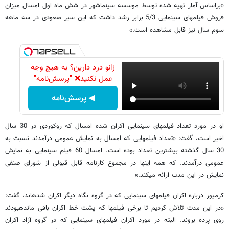
«براساس آمار تهیه شده توسط موسسه سینماشهر در شش ماه اول امسال میزان
فروش فیلم​های سینمایی 5/3 برابر رشد داشت که این سیر صعودی در سه ماهه
سوم سال نیز قابل مشاهده است.»
زانو درد دارین؟ به هیچ وجه
عمل نکنید❌ "پرسش‌نامه"
◀ پرسش‌نامه
او در مورد تعداد فیلم​های سینمایی اکران شده امسال که روکوردی در 30 سال
اخیر است، گفت: «تعداد فیلم​هایی که امسال به نمایش عمومی درآمدند نسبت به
30 سال گذشته بیشترین تعداد بوده است. امسال 60 فیلم سینمایی به نمایش
عمومی درآمدند. که همه این​ها در مجموع کارنامه قابل قبولی از شورای صنفی
نمایش در این مدت ارائه می​کند.»
کرم​پور درباره اکران فیلم​های سینمایی که در گروه نگاه دیگر اکران شده​اند، گفت:
«در این مدت تلاش کردیم تا برخی فیلم​ها که پشت خط اکران باقی مانده​بودند
روی پرده بروند. البته در مورد اکران فیلم​های سینمایی که در گروه آزاد اکران