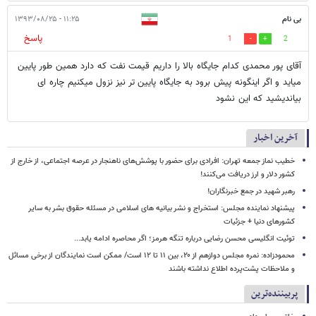
بی نام
۱۱:۲۵ - ۱۳۹۳/۰۸/۲۵
پاسخ
1
2
آقای پور محمدی کدام جایگاه بالا را داریم قیمت نفت که دارد همین طور پایین
میاید و اگر اینگونه پیش برود به جایگاه پایین تر نیز نزول میکنیم چاره ای
بیاندیشید که این نشود
آخرین اخبار
خطیب نماز جمعه تهران: افرادی برای حضور با پوشش‌های ناهنجار در عرصه اجتماعی، از خارج از
کشور دلار و ارز دریافت می‌کنند!
رهبر شهید در جمع خبرنگاران!
پیشنهاد نماینده مجلس: استخراج و نشر بیانیه های اسلامی در مسئله حقوق بشر به سایر
کشورهای دنیا + جزئیات
توئیت انگلیسی محسن رضایی درباره تنگه هرمز؛ اگر محاصره ادامه یابد...
محمودزاده: نمره مجلس دوازهم از ۲۰، بین ۱۱ تا ۱۲ است/ ممکن است نمایندگان از برخی مسائل
و ملاحظات پشت‌پرده اطلاع نداشته باشند
پربیننده‌ترین