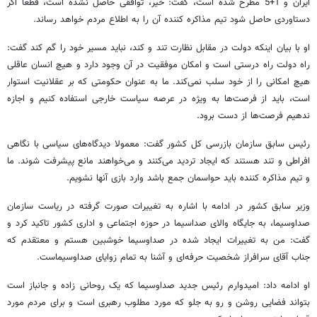
ایران و 1+5 مطرح شده است، گفت: خیر، توافقی حاصل نشده است، قطعا اگر
دستاوردی حاصل شود تیم مذاکره کننده آن را به اطلاع مردم خواهد رساند.
او با بیان اینکه دولت در مقابل نظارت تند و کند، نباید مسیر خود را گم کند گفت:
راه دولت راه درستی است و امکان موفقیت در آن وجود دارد و هیچ انسان عاقلی
هیچ امکانی را از خود سلب نمی‌کند. ما به عنوان حکومتی که بر عقلانیت استوار
است، باید از فرصت‌ها به ویژه در عرصه سیاست خارجی استفاده کنیم و اجازه
ندهیم فرصت‌ها از دست برود.
رئیس سابق سازمان بازرسی کل کشور گفت: معمولا دیدگاه‌های سیاسی با نگاهی
افراطی و تند هستند که ایجاد تردید می‌کنند و می‌خواهند مانع پیشرفت شوند. ما
و تیم مذاکره کننده باید حواسمان جمع باشد وارد بازی آنها نشویم.
وزیر سابق کشور در ادامه با اشاره به تغییرات صورت گرفته در ریاست سازمان
صداوسیما، به جایگاه والای صداسیما در حوزه اجتماعی و اداری کشور تاکید کرد و
گفت: من به تغییرات ایجاد شده در صداوسیما خوشبین هستم و معتقدم که
جناب آقای سرافراز شخصیت حرفه‌ای و آشنا به تمام زوایای صداوسیماست.
او ادامه داد: امیدوارم رئیس جدید صداوسیما که یک روحانی زاده و جانباز است
بتواند فضایی روشن و رو به جلو که مورد مطلوب رهبری است و برای مردم مورد