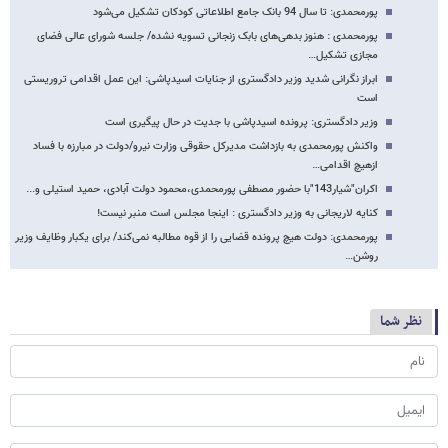
پورمحمدی: تا سال 94 بانک جامع اطلاعاتی کودکان تشکیل می‌شود
پورمحمدی : هنوز بدهی‌های بابک زنجانی تسویه نشده/ جلسه شورای عالی فضای
مجازی تشکیل…
ابراز نگرانی شدید وزیر دادگستری از جنایات اسیدپاشی: این عمل اقدامی تروریستی
است
وزیر دادگستری: پرونده اسیدپاشی با جدیت در حال پیگیری است
واکنش پورمحمدی به بازداشت مدیرکل حقوقی وزارت نیرو/دولت در مبارزه با فساد
ازهیچ اقدامی…
اکران"شیار143"با حضور مصطفی پورمحمدی،محمود دولت آبادی، حمید استیلی و...
کنایه لاریجانی به وزیر دادگستری : اینجا مجلس است منبر نیست!
پورمحمدی: دولت هیچ پرونده قضایی را از قوه مطالبه نمی‌کند/ برای یکبار وظایف وزیر
روشن…
نظر شما