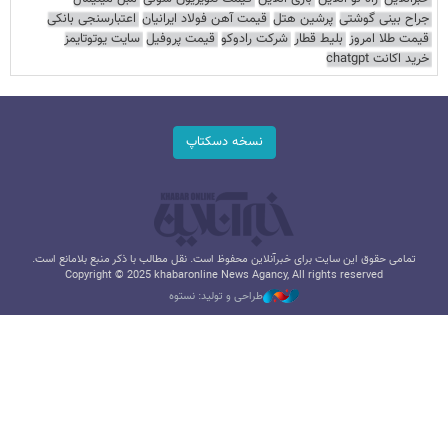
جراح بینی گوشتی
پرشین هتل
قیمت آهن فولاد ایرانیان
اعتبارسنجی بانکی
قیمت طلا امروز
بلیط قطار
شرکت رادوکو
قیمت پروفیل
سایت یوتوتایمز
خرید اکانت chatgpt
نسخه دسکتاپ
تمامی حقوق این سایت برای خبرآنلاین محفوظ است. نقل مطالب با ذکر منبع بلامانع است.
Copyright © 2025 khabaronline News Agancy, All rights reserved
طراحی و تولید: نستوه