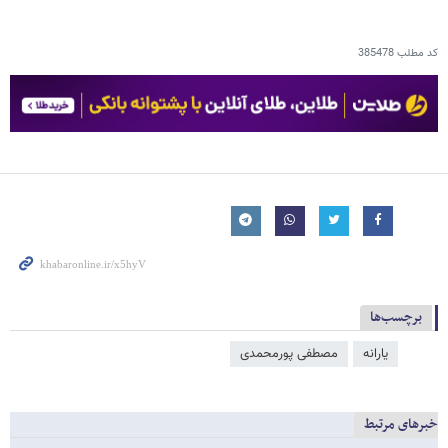
کد مطلب
385478
برچسب‌ها
یارانه
مصطفی پورمحمدی
خبرهای مرتبط