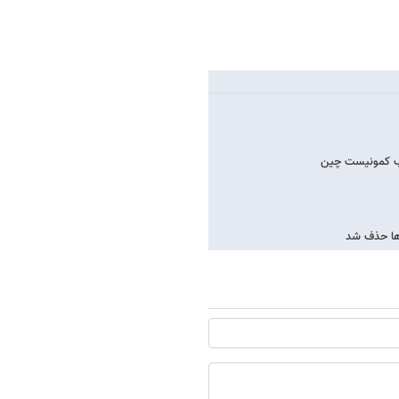
حزب کمونیست چین
دها حذف شد