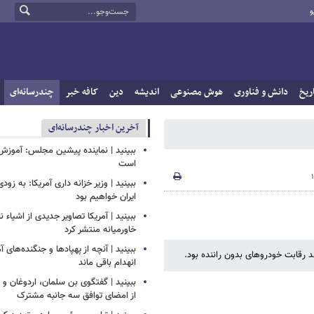
و
ریخ
دانش و فناوری
هوش مصنوعی
اندیشه
دین
کافه خبر
چندرسانه‌ای
آخرین اخبار چندرسانه‌ای
ببینید | نماینده پیشین مجلس: آموزش
است
ببینید | وزیر خزانه داری آمریکا: به زود
ایران خواهیم بود
ببینید | آمریکا تصاویر جدیدی از اشیاء 
خاورمیانه منتشر کرد
ببینید | آنچه از پهپادها و جنگنده‌های 
رقابت خودروهای بدون راننده بود.
انهدام باقی ماند
ببینید | گفتگوی بن سلمان، اردوغان 
از امضای توافق سه جانبه مشترک