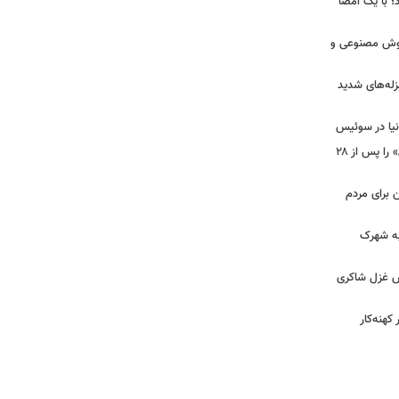
؛ با یک امضا
 هوش مصنوعی و
لزله‌های شدید
دنیا در سوئیس
ببینید | شادمهر عقیلی آهنگ «گل یاس» را پس از ۲۸
ن برای مردم
 به شهرک
ش غزل شاکری
کهنه‌کار