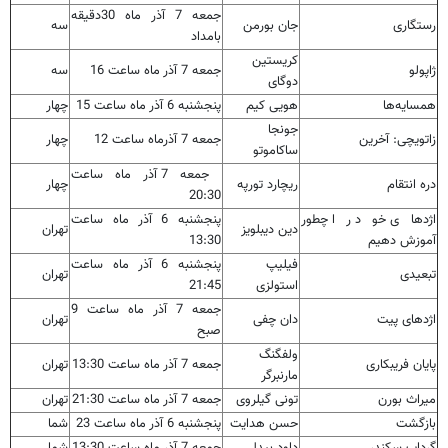
جمعه 7 آذر ماه
30دقیقه
رستگاری
جان بورمن
سه
بامداد
کریستین
ژاپولو
جمعه 7 آذر ماه ساعت 16
سه
دوگای
همسایه‌ها
هویی کیم
پنجشنبه 6 آذر ماه ساعت 15
چهار
جونجا
زاتویچی: آخرین
جمعه 7 آذرماه ساعت 12
چهار
ساکاموتو
جمعه 7 آذر ماه ساعت
دره انتقام
ریچارد تورپه
چهار
20:30
اژدهای خود را چطور
پنجشنبه 6 آذر ماه ساعت
دین دیبلویز
تهران
آموزش دهیم
13:30
فیلیپ
پنجشنبه 6 آذر ماه ساعت
تبعیدی
تهران
استولزی
21:45
جمعه 7 آذر ماه ساعت 9
اژدهای پیت
دان چفی
تهران
صبح
ولفگنگ
پایان فریبکاری
جمعه 7 آذر ماه ساعت 13:30
تهران
مارنبرگر
میراث بورن
تونی گیلروی
جمعه 7 آذر ماه ساعت 21:30
تهران
بازگشت
حسن هدایت
پنجشنبه 6 آذر ماه ساعت 23
شما
گرداب سکندر
داود بیدل
جمعه 7 آذر ماه ساعت 13:30
شما