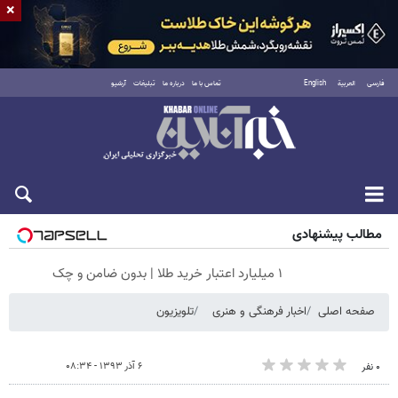
×
فارسی
العربية
English
تماس با ما
درباره ما
تبلیغات
آرشیو
جمعه ۱۶ مرداد ۱۴۰۵
مطالب پیشنهادی
۱ میلیارد اعتبار خرید طلا | بدون ضامن و چک
صفحه اصلی
اخبار فرهنگی و هنری
تلویزیون
۶ آذر ۱۳۹۳ - ۰۸:۳۴
۰ نفر