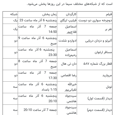
است که از شبکه‌های مختلف سیما در این روزها پخش می‌شود.
فیلم
کارگردان
زمان پخش
شبکه
دوچرخه سواری دو دوست
فیلیپ لیگای
پنجشنبه 6 آذر ماه ساعت 23
یک
اسماعیل
جمعه 7 آذر ماه ساعت
نفر بر
یک
فلاح‌پور
14:50
پنجشنبه 6 آذر ماه ساعت 9
آلبرتو و دزدان دریایی
ادواردو شلدت
دو
صبح
اسماعیل
پنجشنبه 6 آذر ماه ساعت
مسافر ارغوان
دو
رحیم‌زاده
23:30
جمعه 7 آذر ماه ساعت 8
قطار بزرگ شماره ۵۸۷
دان تی هال
دو
صبح
جمعه 7 آذر ماه ساعت
مروارید
رضا اقصامی
دو
17:30
خیرالله
پنجشنبه 6 آذر ماه
ساعت
تونل
سه
تقیانی‌پور
1:15 بامداد
سیدجواد
پنجشنبه 6 آذر ماه ساعت
دیدار (قسمت اول)
سه
هاشمی
20:10
سیدجواد
دیدار (قسمت دوم)
جمعه 7 آذر ساعت 20:10
سه
هاشمی