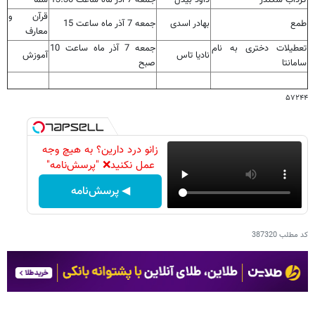
قرآن و
طمع
بهادر اسدی
جمعه 7 آذر ماه ساعت 15
معارف
تعطیلات دختری به نام
جمعه 7 آذر ماه ساعت 10
نادیا تاس
آموزش
سامانتا
صبح
۵۷۲۴۴
زانو درد دارین؟ به هیچ وجه
عمل نکنید❌ "پرسش‌نامه"
◀ پرسش‌نامه
کد مطلب
387320