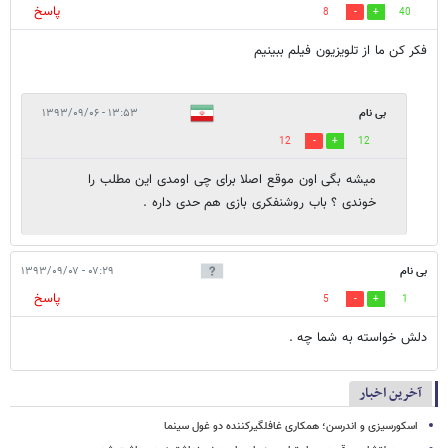
پاسخ
8
40
فکر کن ما از تلویزیون فیلم ببینیم
بی نام
۱۳:۵۳ - ۱۳۹۳/۰۹/۰۶
12
12
میشه بگی اون موقع اصلا برای چی اومدی این مطلب را
خوندی ؟ باب روشنفکری بازی هم حدی داره .
بی نام
۰۷:۲۹ - ۱۳۹۳/۰۹/۰۷
پاسخ
5
1
دلش خواسته به شما چه .
آخرین اخبار
اسکورسیزی و اندرسن؛ همکاری غافلگیرکننده دو غول سینما