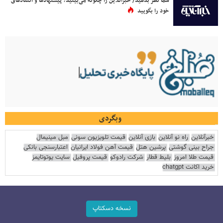
شما نظر بدهید/ خبرآنلاین را چگونه می‌بینید؟ پیشنهادها و انتقادهای
خود را بگویید
وبگردی
خبرآنلاین
راه نو آنلاین
بازی آنلاین
قیمت تلویزیون سونی
مبل مینیمال
جراح بینی گوشتی
پرشین هتل
قیمت آهن فولاد ایرانیان
اعتبارسنجی بانکی
قیمت طلا امروز
بلیط قطار
شرکت رادوکو
قیمت پروفیل
سایت یوتوتایمز
خرید اکانت chatgpt
نسخه دسکتاپ