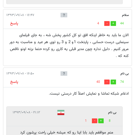
سلام
۱۶:۴۷ - ۱۳۹۳/۰۹/۰۸
پاسخ
4
44
الان ما باید به خاطر اینکه افق تو کل کشور پخش شه ، به جای فیلمای
سینمایی درست حسابی ، پایتخت 1و 2 و 3 رو توی هر عید و مناسبت به دور
مرور کنیم . دلیل نداره چون مدیر قبلی یه کاری رو کرده حتما بزنه اونو ناقص
کنه که .
بی نام
۱۶:۵۰ - ۱۳۹۳/۰۹/۰۸
پاسخ
40
74
ادغام شبکه تماشا و نمایش اصلآ کار درستی نیست.
بی نام
۲۱:۱۲ - ۱۳۹۳/۰۹/۰۸
1
8
منم مواففم باید بابا اینا رو که میشه خیلی راحت پرشون کرد