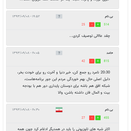
بی نام
۱۹:۵۲ - ۱۳۹۳/۰۹/۰۸
25
514
چقد عااالی توصیف کردی...
حامد
۲۰:۰۵ - ۱۳۹۳/۰۹/۰۸
42
815
20:30 نامرد رو جمع کن، خیر دنیا و آخرت رو برای خودت بخر،
دلیل اصلی حال بهم خوردگی مردم این جور برنامه‌هاست،
شبکه افق هم باشه برای دوستان پایداری دور هم با بودجه
بیت و المال فان داشته باشن، والا
بی نام
۲۰:۳۰ - ۱۳۹۳/۰۹/۰۸
27
455
اکثر شبه های تلوزیونی را باید در همدیگر ادغام کرد چون همه