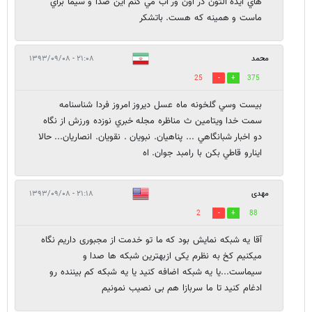
هاي ايده التون در اون ور اب مي كنم اين صدا و سيما براي
ماست و همينه كه هست. باتشكر
محمد
۲۱:۰۸ - ۱۳۹۳/۰۹/۰۸
25
375
بيست وسي گلخونه ماه عسل ديروز امروز فردا شناسنامه
سمت خدا ويتامين ث مناظره مجله خبري نوزده ورزش از نگاه
دو اخبار شبانگاهي ... پناهيان. نبويان . نقويان. انصاريان... حالا
اينارو قاطي بكن با رامبد جوان. اه
مهدی
۲۱:۱۸ - ۱۳۹۳/۰۹/۰۸
2
88
آقا یه شبکه نمایش بود که ما تو خدمت از مجبوری داریم نگاه
میکنیم کخ به نظرم یکی ازبهترین شبکه ها صدا و
سیماست...یا یه شبکه اضافه کنید یا یه شبکه کم بیننده رو
ادغام کنید تا ما سربازا هم بی نصیب نمونیم