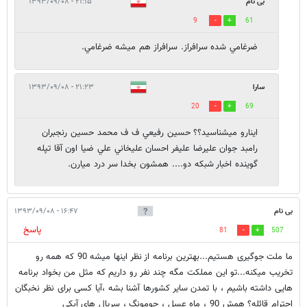
بی نام
۲۱:۱۵ - ۱۳۹۳/۰۹/۰۸
9
61
ضرغامي شده سرافراز. سرافراز هم ميشه ضرغامي.
سارا
۲۱:۲۳ - ۱۳۹۳/۰۹/۰۸
20
69
اينارو ميشناسيد؟؟ حسين رفيعي ف ف محمد حسين رنجبران
رامبد جوان عليرضا عليفر احسان عليخاني علي ضيا اون آقا تپله
گوينده اخبار شبكه دو.... همشون بخدا سر درد ميارن.
بی نام
۱۶:۴۷ - ۱۳۹۳/۰۹/۰۸
پاسخ
81
507
ما ملت جوگیری هستیم...بهترین برنامه از نظر اینها میشه 90 که همه رو
تخریب میکنه...تو این مملکت مگه چند نفر رو داریم که مثل من بخواد برنامه
هایی داشته باشیم ، با تمدن سایر کشورها آشنا بشه ،آیا کسی برای نظر نخبگان
احترام قائله؟ همش 90 ، ماه عسل ، جومونگ ، سریال های آبکی