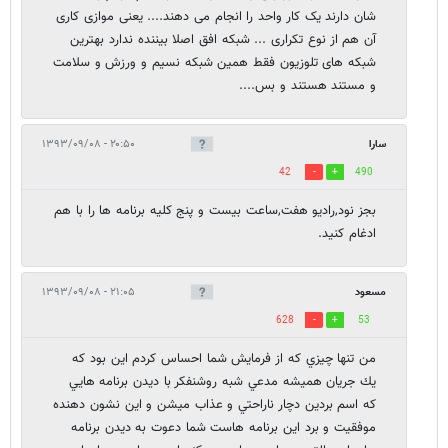
شان دارند یک کار واحد را انجام می دهند.... یعنی موازی کاری
آن هم از نوع تکراری ... شبکه افق اصلا بیننده ندارد بهترین
شبکه های تلوزیون فقط همین شبکه نسیم و ورزش و سلامت
و مستند هستند و بس....
سارا
۲۰:۵۰ - ۱۳۹۳/۰۹/۰۸
42
490
بجز نود,راديو هفت,ساعت بيست و پنج کليه برنامه ها را با هم
ادغام کنيد.
مسعود
۲۱:۰۵ - ۱۳۹۳/۰۹/۰۸
628
53
من تنها چيزي كه از فرمايش شما احساس كردم اين بود كه
يك جريان هميشه مدعي شبه روشنفكر با ديدن برنامه هايي
كه اسم بردين دچار ناراحتي و عذاب ميشن و اين نشون دهنده
موفقيت و برد اين برنامه هاست شما دعوت به ديدن برنامه