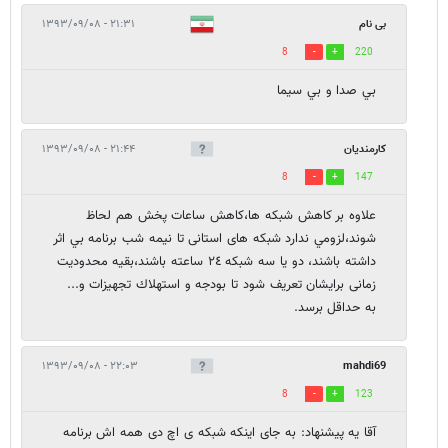
بی نام
۲۱:۳۱ - ۱۳۹۳/۰۹/۰۸
8
220
بي صدا و بي سيما
كارمنديان
۲۱:۴۴ - ۱۳۹۳/۰۹/۰۸
8
147
علاوه بر كاهش شبكه ها،كاهش ساعات پخش هم لحاظ
شوند،لزومي ندارد شبكه هاى استانى تا نيمه شب برنامه بي اثر
داشته باشند، دو يا سه شبكه ٢٤ ساعته باشند،بقيه محدوديت
زمانى برايشان تعريف شود تا بودجه و استهلاك تجهيزات و...
به حداقل برسد.
۲۲:۰۳ - ۱۳۹۳/۰۹/۰۸
mahdi69
8
123
آقا یه پیشنهاد: به جای اینکه شبکه ی اچ دی همه اش برنامه