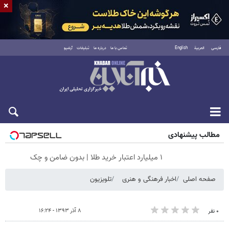
×
فارسی
العربية
English
تماس با ما
درباره ما
تبلیغات
آرشیو
پنجشنبه ۱۵ مرداد ۱۴۰۵
مطالب پیشنهادی
۱ میلیارد اعتبار خرید طلا | بدون ضامن و چک
صفحه اصلی
اخبار فرهنگی و هنری
تلویزیون
۸ آذر ۱۳۹۳ - ۱۶:۲۴
۰ نفر