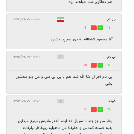
هم دعاگوی شما خواهند بود.
بی نام
۱۰:۵۰ - ۱۳۹۳/۰۹/۰۹
8
16
آقا مسعود انشاالله به پای هم پیر بشین
بی نام
۱۶:۳۱ - ۱۳۹۳/۰۹/۰۹
30
8
بی نام آخر ان شا الله شما هم با بی بی سی و من وتو محشور
بشی
فرهاد
۱۷:۰۴ - ۱۳۹۳/۰۹/۰۹
3
24
بنظر من جز چند تا سریال که اونم آنقدر مابینش تبلیغ میذارن
بقیه خسته کنندس و حقیقتا من ماهواره روبخاطر تبلیغات