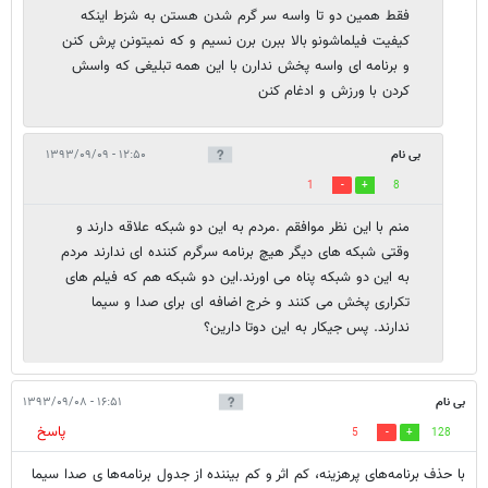
فقط همین دو تا واسه سر گرم شدن هستن به شزط اینکه
کیفیت فیلماشونو بالا ببرن برن نسیم و که نمیتونن پرش کنن
و برنامه ای واسه پخش ندارن با این همه تبلیغی که واسش
کردن با ورزش و ادغام کنن
بی نام
۱۲:۵۰ - ۱۳۹۳/۰۹/۰۹
1
8
منم با این نظر موافقم .مردم به این دو شبکه علاقه دارند و
وقتی شبکه های دیگر هیچ برنامه سرگرم کننده ای ندارند مردم
به این دو شبکه پناه می اورند.این دو شبکه هم که فیلم های
تکراری پخش می کنند و خرج اضافه ای برای صدا و سیما
ندارند. پس جیکار به این دوتا دارین؟
بی نام
۱۶:۵۱ - ۱۳۹۳/۰۹/۰۸
پاسخ
5
128
با حذف برنامه‌های پرهزینه، کم اثر و کم بیننده از جدول برنامه‌ها ی صدا سیما