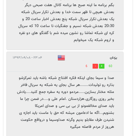
بگم برنامه ما اینه صبح ها برنامه کانال هفت صبحی دیگر
بعدش هیچی تا ظهر سمت خدا و بعدش تکرار سریال شبکه
یک بعدش تکرار سریال شبکه پنج بعدش اخبار ساعت 20 و
20:30 بعدش شبکه نسیم و جفنگیات تا ساعت 10 که سریال
کره ای شبکه تماشا رو نشون میده شم با گفتگو های دو نفره
و اروم شبکه یک میخوابم
یزدان
۲۳:۰۴ - ۱۳۹۳/۰۹/۰۸
6
60
صدا و سیما بجای اینکه فکره افتتاح شبکه باشه باید تمرکزشو
بذاره رو تولیدات.......هر سال بجای یه شبکه یه سریال فاخر
مثله مختار بسازین.....مردمو دوره یه سفره جمع کنید....یادش
بخیر روزی روزگاری.هزاردستان .امام علی و....در ضمن چرا ما
باید صدای مخالفمونو از بی بی سی و صدای امریکا
بشنویم...اگه ما ادعامون میشه که حق با ماست باید اجازه ی
شنیدن طرف مقابلو بدیم وگرنه صداوسیما و درواقع حکومت
هرروز از مردم فاصله میگیره