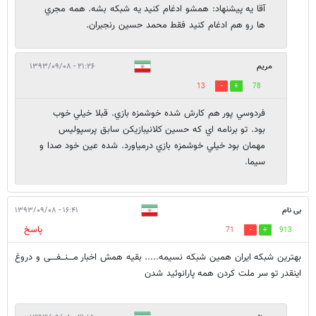
آقا يه پيشنهاد: همشو ادغام كنيد يه شبكه بشه. همه مجري
ها رو هم ادغام كنيد فقط محمد حسين رنجبران.
مريم
۲۱:۲۶ - ۱۳۹۳/۰۹/۰۸
13
78
فردوسي پور هم كارش شده خوشمزه بازي. قبلا خيلي خوب
بود. تو برنامه اي كه حسين كلانيبازيكن سابق پرسپوليس
مهمان بود خيلي خوشمزه بازي درمياورد. شده عين خود صدا و
سيما.
بی نام
۱۶:۴۱ - ۱۳۹۳/۰۹/۰۸
پاسخ
71
913
بهترین شبکه ایران همین شبکه نسیمه..... بقیه همش اخبار مــــنـــفــــی و دروغ
اینقدر تو سر ملت کردن همه پارانوئید شدن