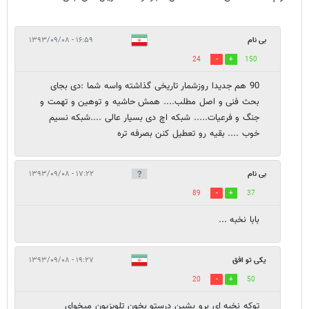
بی نام
۱۶:۵۹ - ۱۳۹۳/۰۹/۰۸
24
150
90 هم جدیدا روزشمار تاریخی گذاشته واسه شما :دی بجای
بحث فنی و اصل مطلب.... همش حاشیه و توهین و تهمت و
جنگ و فرعیات..... شبکه اچ دی بسیار عالی ....شبکه نسیم
خوب .... بقیه رو تعطیل کنن بصرفه تره
بی نام
۱۷:۲۲ - ۱۳۹۳/۰۹/۰۸
89
37
بابا نخبه ...
یکی تو افق
۱۹:۲۷ - ۱۳۹۳/۰۹/۰۸
20
50
توکه نخبه ای برو بشین درستو بخون تلویزیون میخوای