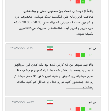
5
62
واقعاً از دوستاني دست روز ضعفهاي اصلي و برنامه‌هاي
مخاطب گريز رسانه ملي گذاشتند تشكر مي‌كنم. مخصوصاً لازم
و ضروري است كه جرياني كه برنامه‌هاي 20:30 ، 20:00 شبكه
خبر، ديروز و امروز فردا، شناسنامه را مديريت مي‌كنندتعيين
تكليف شوند.
بی نام
۰۶:۴۲ - ۱۳۹۳/۰۹/۰۹
10
27
والا بهتر شوهر من که کارش شده بود نگاه کردن این سریالهای
قدیمی و پونصد بار پخش شده بخدا زندگیمون بهم خورده تا
صبح میشینه پای نمایش و بقیه شون کاش کلا جمع میشد تو
رو خدا جمعشون کنید تو رو خدا ، یا حداقل کم کنید ساعات
پخششو.................
بی نام
۰۸:۴۷ - ۱۳۹۳/۰۹/۰۹
5
58