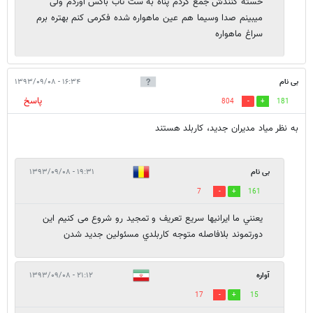
خسته کنندش جمع کردم پناه به ست تاب باکس اوردم ولی
میبینم صدا وسیما هم عین ماهواره شده فکرمی کنم بهتره برم
سراغ ماهواره
بی نام
۱۶:۳۴ - ۱۳۹۳/۰۹/۰۸
پاسخ
804
181
به نظر میاد مدیران جدید، کاربلد هستند
بی نام
۱۹:۳۱ - ۱۳۹۳/۰۹/۰۸
7
161
يعنني ما ایرانیها سریع تعریف و تمجید رو شروع می کنیم این
دورتموند بلافاصله متوجه کاربلدي مسئولین جدید شدن
آواره
۲۱:۱۲ - ۱۳۹۳/۰۹/۰۸
17
15