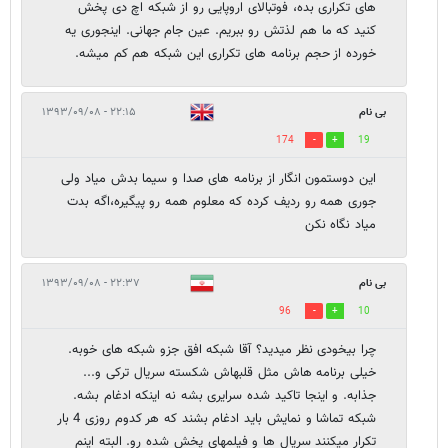
های تکراری بده، فوتبالای اروپایی رو از شبکه اچ دی پخش
کنید که ما هم لذتش رو ببریم. عین جام جهانی. اینجوری یه
خورده از حجم برنامه های تکراری این شبکه هم کم میشه.
بی نام
۲۲:۱۵ - ۱۳۹۳/۰۹/۰۸
174
19
این دوستمون انگار از برنامه های صدا و سیما بدش میاد ولی
جوری همه رو ردیف کرده که معلوم همه رو پیگیره،اگه بدت
میاد نگاه نکن
بی نام
۲۲:۳۷ - ۱۳۹۳/۰۹/۰۸
96
10
چرا بیخودی نظر میدید؟ آقا شبکه افق جزو شبکه های خوبه.
خیلی برنامه هاش مثل قلبهاش شکسته سریال ترکی و...
جذابه. و اینجا تاکید شده سرایری بشه نه اینکه ادغام بشه.
شبکه تماشا و نمایش باید ادغام بشند که هر کدوم روزی 4 بار
تکرار میکنند سریال ها و فیلمهای پخش شده رو. البته اینم