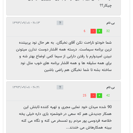
چیکار؟؟
بی نام
۲۰:۱۳ - ۱۳۹۳/۰۹/۰۸
6
32
شما خودتو ناراحت نکن آقای نخبگان. به هر حال نود پربیننده
ترین برنامه سیماست. درسته همه اقشار دوست ندارن میتونن
نبینن امیدوارم با رفتن دارابی از سیما کمی اوضاع بهتر شه و
برای همه سلیقه ها و همه اقشار برنامه های خوب مثل نود
ساخته بشه تا شما نخبگان هم راضی باشین
بی نام
۲۰:۲۱ - ۱۳۹۳/۰۹/۰۸
25
42
90 شده میدان خود نمایی مجری و تهیه کننده ثابتش این
همکار جدیدش هم که سعی در خوشمزه بازی داره خیلی یخه
خلاصه فردوسی پور مردم رو تمسخر می کنه و نگاه می کنه
ببینه همکارهاش می خندند...