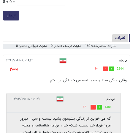
8 + 0 =
ارسال
نظرات
نظرات منتشر شده: 160
نظرات در صف انتشار: 0
نظرات غیرقابل انتشار: 0
بی نام
۱۶:۳۱ - ۱۳۹۳/۰۹/۰۸
پاسخ
94
2244
وقتی میگی صدا و سیما احساس خستگی می کنم.
بی نام
۱۹:۳۰ - ۱۳۹۳/۰۹/۰۸
63
1386
اگه می خواین از زندگی پشیمون بشید بیست و سی ، دیروز
امروز فردا، خبر بیست شبکه خبر ، برنامه شناسنامه و مجله
خبری نوزده و پانزده شبکه یک در خدمت شما عزیزان است...