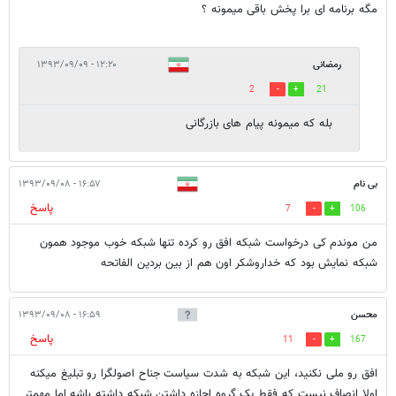
مگه برنامه ای برا پخش باقی میمونه ؟
رمضانی
۱۲:۲۰ - ۱۳۹۳/۰۹/۰۹
2
21
بله که میمونه پیام های بازرگانی
بی نام
۱۶:۵۷ - ۱۳۹۳/۰۹/۰۸
پاسخ
7
106
من موندم کی درخواست شبکه افق رو کرده تنها شبکه خوب موجود همون
شبکه نمایش بود که خداروشکر اون هم از بین بردین الفاتحه
محسن
۱۶:۵۹ - ۱۳۹۳/۰۹/۰۸
پاسخ
11
167
افق رو ملی نکنید، این شبکه به شدت سیاست جناح اصولگرا رو تبلیغ میکنه
اولا انصاف نیست که فقط یک گروه اجازه داشتن شبکه داشته باشه اما مهمتر