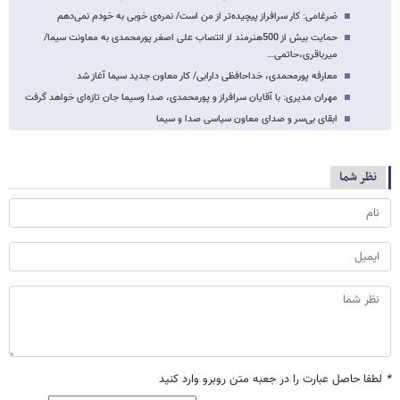
ضرغامی: کار سرافراز پیچیده‌تر از من است/ نمره‌ی خوبی به خودم نمی‌دهم
حمایت بیش از 500هنرمند از انتصاب علی اصغر پورمحمدی به معاونت سیما/
میرباقری،حاتمی…
معارفه پورمحمدی، خداحافظی دارابی/ کار معاون جدید سیما آغاز شد
مهران مدیری: با آقایان سرافراز و پورمحمدی، صدا وسیما جان تازه‌ای خواهد گرفت
ابقای بی‌سر و صدای معاون سیاسی صدا و سیما
نظر شما
*
لطفا حاصل عبارت را در جعبه متن روبرو وارد کنید