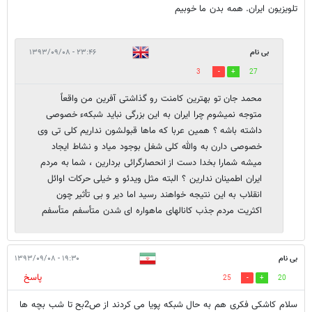
تلويزيون ايران. همه بدن ما خوبيم
بی نام
۲۳:۴۶ - ۱۳۹۳/۰۹/۰۸
3
27
محمد جان تو بهترين كامنت رو گذاشتى آفرين من واقعاً
متوجه نميشوم چرا ايران به اين بزرگى نبايد شبكهء خصوصى
داشته باشه ؟ همين عربا كه ماها قبولشون نداريم كلى تى وى
خصوصى دارن به والله كلى شغل بوجود مياد و نشاط ايجاد
ميشه شمارا بخدا دست از انحصارگرائى بردارين ، شما به مردم
ايران اطمينان ندارين ؟ البته مثل ويدئو و خيلى حركات اوائل
انقلاب به اين نتيجه خواهند رسيد اما دير و بى تأثير چون
اكثريت مردم جذب كانالهاى ماهواره اى شدن متأسفم متأسفم
بی نام
۱۹:۳۰ - ۱۳۹۳/۰۹/۰۸
پاسخ
25
20
سلام کاشکی فکری هم به حال شبکه پویا می کردند از ص2بح تا شب بچه ها