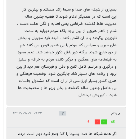
بسیاری از شبکه های صدا و سیما زائد هستند و بهترین کار
این است که در همدیگر ادغام شوند تا قضیه چندین ساله
مدیریت غلط گذشته ضرغامی یعنی آفتابه و لگن هفت دست ،
شام و ناهار هیچی از بین برود بلکه مردم دوباره به سمت
تلوزیون برگردند و با ان آشتی کنند.. البته باید مجریان و بخش
های خبری و سیاسی که مردم را بی شعور فرض می کنند هم
از دور خارج شوند ورگنه دور باطل تکرار خواهد شد. عدم مجوز
به فیلمنامه های غمگین و درگیر کننده مردم به خرافه و ستیز
و درگیری و مراسم کامل کفن و دفن و قبرستان هم باید از بین
برود و برنامه های بسیار شاد جایگزین شود. وضعیت فرهنگی و
هنری کشور بسیار اورژانسی تر از آن است که مشمول جلسات
بی حاصل چندین ساله گذشته و بخل وری ها و محدودیت ها
شود... کوروش درخشان
بی نام
۰۹:۲۲ - ۱۳۹۳/۰۹/۰۹
6
65
اگر همه شبکه ها صدا وسیما را کلا جمع کنید بهتر است مردم