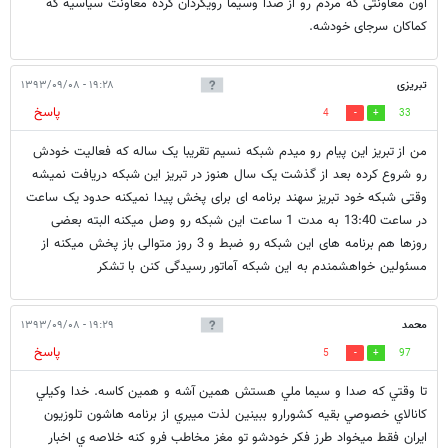
اون معاونتی که مردم رو از صدا وسیما رویگردان کرده معاونت سیاسیه که
کماکان سرجای خودشه.
تبریزی
۱۹:۲۸ - ۱۳۹۳/۰۹/۰۸
پاسخ
4
33
من از تبریز این پیام رو میدم شبکه نسیم تقریبا یک ساله که فعالیت خودش
رو شروع کرده بعد از گذشت یک سال هنوز در تبریز این شبکه دریافت نمیشه
وقتی شبکه خود تبریز سهند برنامه ای برای پخش پیدا نمیکنه حدود یک ساعت
در ساعت 13:40 به مدت 1 ساعت این شبکه رو وصل میکنه البته بعضی
روزها هم برنامه های این شبکه رو ضبط و 3 روز متوالی باز پخش میکنه از
مسئولین خواهشمندم به این شبکه آماتور رسیدگی کنن با تشکر
محمد
۱۹:۲۹ - ۱۳۹۳/۰۹/۰۸
پاسخ
5
97
تا وقتي كه صدا و سيما ملي هستش همين آشه و همين كاسه. خدا وكيلي
كانالاي خصوصي بقيه كشورارو ببينين لذت ميبري از برنامه هاشون تلوزيون
ايران فقط ميخواد طرز فكر خودشو تو مغز مخاطب فرو كنه خلاصه ي اخبار