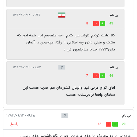
بی نام
۰۶:۴۶ - ۱۳۹۳/۰۹/۱۲
8
43
کلا عادت کردیم کارشناسی کنیم ،اخه متعجبم این همه ادم که
مثبت و منفی دادن چه اطلاعی از رفتار مهاجرین در آلمان
دارن؟؟؟؟؟ خدایا هدایتمون کن :
بی نام
۰۶:۵۲ - ۱۳۹۳/۰۹/۱۲
7
66
اقای کواچ مربی تیم والیبال کشورمان هم صرب هست این
سخنان واقعا نژادپرستانه هست
بی نام
۰۴:۳۵ - ۱۳۹۳/۰۹/۱۲
پاسخ
63
20
شهدای امر به معروف ما چقدر براشون احترام نگه داشتیم چقدر رییس