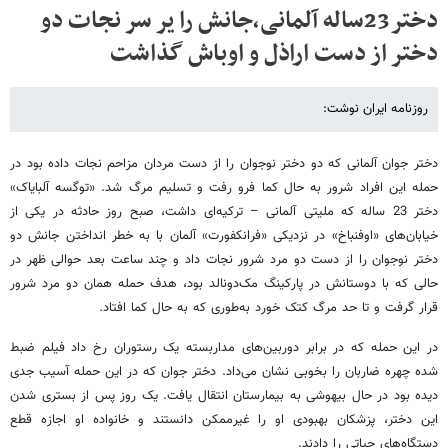
دختر23ساله آلمانی،جانش را یر سر نجات دو
دختر از دست اراذل و اوباش گذاشت
روزنامه ایران نوشت:
دختر جوان آلمانی که دو دختر نوجوان را از دست مردان مزاحم نجات داده بود در
حمله این افراد شرور به حال کما فرو رفت و تسلیم مرگ شد. «توگسه آلبایاک»
دختر 23 ساله که ملیتی آلمانی – ترکیه‌ای داشت، صبح روز حادثه در یکی از
خیابان‌های «اوفنباخ» در نزدیکی «فرانکفورت» آلمان با به خطر انداختن جانش دو
دختر نوجوان را از دست دو مرد شرور نجات داد و چند ساعت بعد حوالی ظهر در
حالی که با دوستانش در پارکینگ مک‌دونالد بود، هدف حمله همان دو مرد شرور
قرار گرفت و تا حد مرگ کتک خورد به‌طوری که به حال کما افتاد.
در این حمله که در برابر دوربین‌های مداربسته یک رستوران رخ داد فیلم ضبط
شده چهره ضاربان را بخوبی نشان می‌داد. دختر جوان که در این حمله آسیب جدی
دیده بود در حال بیهوشی به بیمارستان انتقال یافت. یک روز پس از بستری شدن
این دختر، پزشکان بهبودی او را غیرممکن دانستند و خانواده او اجازه قطع
دستگاه‌های حیاتی را دادند.