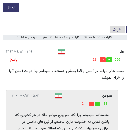
ارسال
نظرات
نظرات منتشر شده: 32
نظرات در صف انتشار: 0
نظرات غیرقابل انتشار: 0
علی
۰۴:۱۹ - ۱۳۹۳/۰۹/۱۲
پاسخ
22
386
صرب های مهاجر در آلمان واقعا وحشی هستند ، نمیدانم چرا دولت آلمان آنها
را اخراج نمیکند.
هموطن
۰۵:۰۲ - ۱۳۹۳/۰۹/۱۲
2
55
متاسفانه نميدونم چرا اکثر صربهاي مهاجر حالا در هر کشوري که
باشن تمايل به خشونت دارن درصدي از نيروهاي داعش در
عراق رو جوانهايي تشکيل ميدن که اصالتا صرب هستند اما در