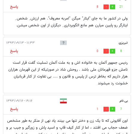
پاسخ
8
21
ولی در کشور ما به جای "ایثار" میگن "امربه معروف". هم ارزش ِ شخص ِ
ایثارگر رو پایین میارن هم مانع الگوبرداری ِ دیگران از اون شخص میشن.
تبریزی
۱۱:۳۳ - ۱۳۹۳/۰۹/۱۳
پاسخ
0
8
ردیس جمهور آلمان به خانواده اش و به ملت آلمان تسلیت گفت قرار است
نامش جزو قهرمانان ملی باشد . روحش شاد در صورتیکه از این قهرمان هزاران
هزار داریم که بخاطر ترس از پلیس و قانون و .... بی تفاوت از کنار قربانیان
خشونت رد میشوند
بی نام
۱۹:۱۶ - ۱۳۹۳/۰۹/۱۶
پاسخ
1
7
اون آقایونی که تا یک زن و دختر تنها می بینند یاد نهی از منکر به طور مشخص
ضعف حجاب می افتند ، اما از کنار کیف قاپ و اسید پاش و زورگیر و جیب بر و