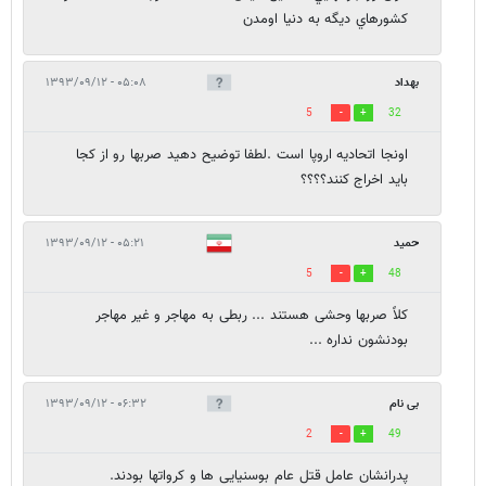
کشورهاي ديگه به دنيا اومدن
بهداد
۰۵:۰۸ - ۱۳۹۳/۰۹/۱۲
5
32
اونجا اتحادیه اروپا است .لطفا توضیح دهید صربها رو از کجا
باید اخراج کنند؟؟؟؟
حمید
۰۵:۲۱ - ۱۳۹۳/۰۹/۱۲
5
48
کلاً صربها وحشی هستند ... ربطی به مهاجر و غیر مهاجر
بودنشون نداره ...
بی نام
۰۶:۳۲ - ۱۳۹۳/۰۹/۱۲
2
49
پدرانشان عامل قتل عام بوسنیایی ها و کرواتها بودند.