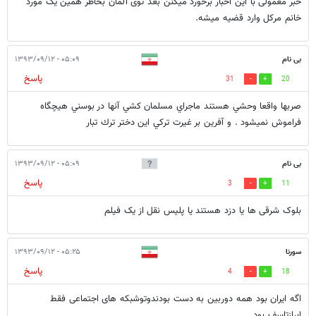
خبر معمولی با این اخبار برخورد میکنن بعد توی آلمان بخاطر همین یک مورد
خانم مرکل وارد قضیه میشه.
بی نام
۰۵:۰۹ - ۱۳۹۳/۰۹/۱۲
پاسخ
31
20
صربها واقعا وحشي هستند ماجراي مسلمان كشي آنها در بوسني هيچگاه
فراموش نميشود . و آفرين بر غيرت تركي اين دختر ترك تبار
بی نام
۰۵:۰۹ - ۱۳۹۳/۰۹/۱۲
پاسخ
3
11
بلوک شرقی ها یا دزد هستند یا پلیس نقل از یک فیلم
سورنا
۰۵:۲۵ - ۱۳۹۳/۰۹/۱۲
پاسخ
4
18
اگه ایران بود همه دوربین به دست بودندوتوشبکه های اجتماعی فقط
ابرازتاسف بود...