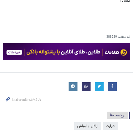
17302
کد مطلب
388239
برچسب‌ها
شرارت
اراذل و اوباش