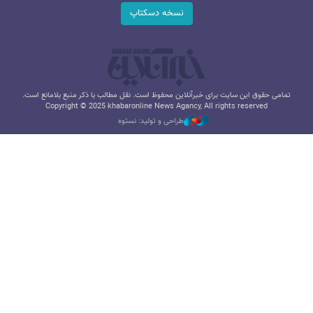
نسخه دسکتاپ
تمامی حقوق این سایت برای خبرآنلاین محفوظ است. نقل مطالب با ذکر منبع بلامانع است.
Copyright © 2025 khabaronline News Agancy, All rights reserved
طراحی و تولید: نستوه