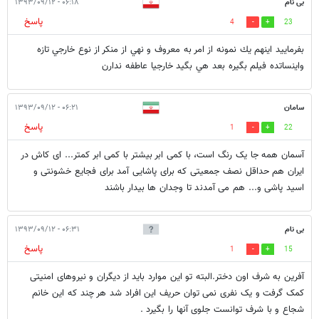
بی نام
۰۶:۱۸ - ۱۳۹۳/۰۹/۱۲
پاسخ
4
23
بفرماييد اينهم يك نمونه از امر به معروف و نهي از منكر از نوع خارجي تازه
واينساتده فيلم بگيره بعد هي بگيد خارجيا عاطفه ندارن
سامان
۰۶:۲۱ - ۱۳۹۳/۰۹/۱۲
پاسخ
1
22
آسمان همه جا یک رنگ است، با کمی ابر بیشتر با کمی ابر کمتر... ای کاش در
ایران هم حداقل نصف جمعیتی که برای پاشایی آمد برای فجایع خشونتی و
اسید پاشی و... هم می آمدند تا وجدان ها بیدار باشند
بی نام
۰۶:۳۱ - ۱۳۹۳/۰۹/۱۲
پاسخ
1
15
آفرین به شرف اون دختر.البته تو این موارد باید از دیگران و نیروهای امنیتی
کمک گرفت و یک نفری نمی توان حریف این افراد شد هر چند که این خانم
شجاع و با شرف توانست جلوی آنها را بگیرد .