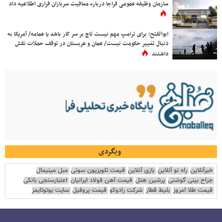
سازمان وظیفه عمومی فراجا درباره معافیت سربازان فراری اطلاعیه داد
ابوالفتح: برای ترامپ مهم نیست تاج بر سر کار باشد یا عمامه/ آمریکا به
دنبال تغییر حکومت نیست/ عمان و عربستان در توقف حملات نقش
داشتند
وبگردی
خبرآنلاین
راه نو آنلاین
بازی آنلاین
قیمت تلویزیون سونی
مبل مینیمال
جراح بینی گوشتی
پرشین هتل
قیمت آهن فولاد ایرانیان
اعتبارسنجی بانکی
قیمت طلا امروز
بلیط قطار
شرکت رادوکو
قیمت پروفیل
سایت یوتوتایمز