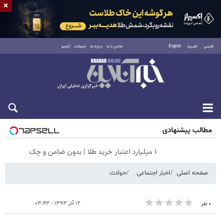
×
فارسی
العربية
English
تماس با ما
درباره ما
تبلیغات
آرشیو
پنجشنبه ۱۵ مرداد ۱۴۰۵
مطالب پیشنهادی
۱ میلیارد اعتبار خرید طلا | بدون ضامن و چک
صفحه اصلی
اخبار اجتماعی
حوادث
۱۲ آذر ۱۳۹۳ - ۰۳:۴۳
۰ نفر