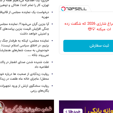
خرازی؛ یک اطلاعیه می‌دهیم همه از شهر
تهران، کار را تمام کنند/ هتاکی و توهی
درخواست یک نماینده مجلس از قالیباف 
مهریه
پرکاربردترین چراغ شارژی 2026 که شگفت زده
آیا بنزین گران می‌شود؟/ نماینده مجلس
جنگی افزایش قیمت بنزین پیامدهای گ
ات میکنه 💡😍
و امنیتی خواهد داشت
نماینده مجلس: اینکه به طرفدار جنگ ی
ثبت سفارش
بزنیم، در اخلاق سیاسی اسلام نیست/ 
خودجوش به سمت شعارهای هنجارش
نمی‌روند بلکه ...
علت شنیده شدن صدای انفجار در پاک
اطلاعیه داد
روایت زیدآبادی از صحبت ها درباره خ
محفل/ ماجرای خاله ماه طلعت در زیدآب
روایت سخنگوی ارتش از ورود تجهیزات 
یگان‌های رزمی