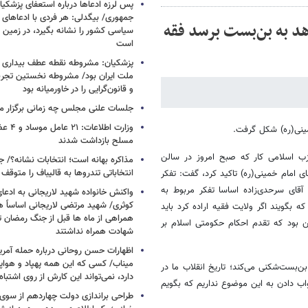
پس لرزه ادعاها درباره استعفای پزشکیا
جمهوری/ بیگدلی: هر فردی با ادعاهای 
هد به بن‌بست برسد فقه
سیاسی کشور را نشانه بگیرد، در زمین 
است
پزشکیان: مشروطه نقطه عطف بیداری و
ملت ایران بود/ مشروطه نخستین تجربه 
و قانون‌گرایی را در خاورمیانه بود
جلسات علنی مجلس چه زمانی برگزار م
وزارت اطلا
مینی(ره) شکل گرفت.
مسلح بازداشت شدند
ب اسلامی کار که صبح امروز در سالن
مذاکره بهانه است؛ انتخابات نشانه؟/
انتخاباتی تندروها به قالیباف را متوقف 
های امام خمینی(ره) تاکید کرد، گفت: تفکر
آقای سرحدی‌زاده اساسا تفکر مربوط به
واکنش خانواده شهید لاریجانی به ادعا
کوثری/ شهید مرتضی لاریجانی اساساً 
 بگویند اگر ولایت فقیه اراده کرد باید
همراهی از ماه ها قبل از جنگ رمضان تا
ین بود که تقدم احکام حکومتی اسلام بر
شهادت همراه نداشتند
اظهارات حسن روحانی درباره حمله آمری
میناب/ کسی که این همه پهپاد و هواپی
‌بست‌شکنی می‌کند؛ تاریخ انقلاب ما در
دارد، نمی‌تواند این کارش از روی اشتباه
 دادن به این موضوع نداریم که بگویم
طراحی براندازی دولت چهاردهم از سوی