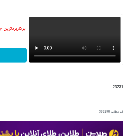
23231
کد مطلب
388298