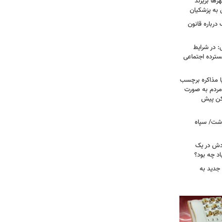
ها بریزند
ن به پزشکیان
درباره قانون
: در شرایط
سترده اجتماعی
ا مذاکره برچسب
مردم به صورت
کن پیش
دشت/ سپاه
ودش در یک
اد چه بود؟
جدید به