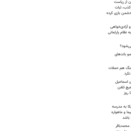
ن از ریاست
کذب، ثبات
دشمن بازی کرده
 آزادی‌خواهی
نظام پارلمانی
ی‌شود؟
عات: ۲۱ عامل موساد و ۴ عضو باندهای
 جنگ هم حملات
نکرد
ی اسماعیل
هیچ تلفن
 روز
کا به مدرسه
ما و ماهواره
 باشد
 محمدباقر