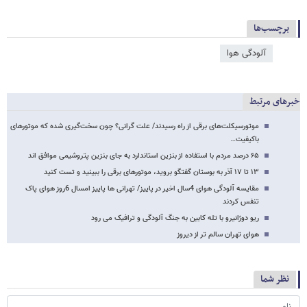
برچسب‌ها
آلودگی هوا
خبرهای مرتبط
موتورسیکلت‌های برقی از راه رسیدند/ علت گرانی؟ چون سخت‌گیری شده که موتورهای
باکیفیت…
۶۵ درصد مردم با استفاده از بنزین استاندارد به جای بنزین پتروشیمی موافق اند
۱۳ تا ۱۷ آذر به بوستان گفتگو بروید، موتورهای برقی را ببینید و تست کنید
مقایسه آلودگی هوای 4سال اخیر در پاییز/ تهرانی ها پاییز امسال 6روز هوای پاک
تنفس کردند
ریو دوژانیرو با تله کابین به جنگ آلودگی و ترافیک می رود
هوای تهران سالم تر از دیروز
نظر شما