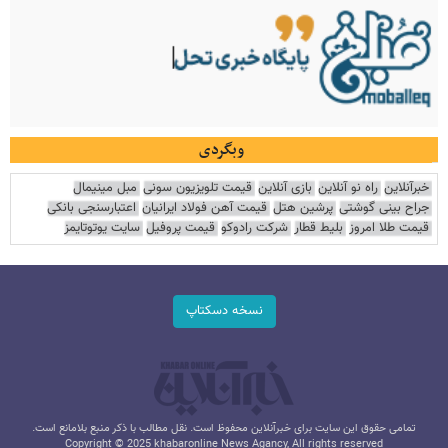
وبگردی
خبرآنلاین
راه نو آنلاین
بازی آنلاین
قیمت تلویزیون سونی
مبل مینیمال
جراح بینی گوشتی
پرشین هتل
قیمت آهن فولاد ایرانیان
اعتبارسنجی بانکی
قیمت طلا امروز
بلیط قطار
شرکت رادوکو
قیمت پروفیل
سایت یوتوتایمز
نسخه دسکتاپ
تمامی حقوق این سایت برای خبرآنلاین محفوظ است. نقل مطالب با ذکر منبع بلامانع است.
Copyright © 2025 khabaronline News Agancy, All rights reserved