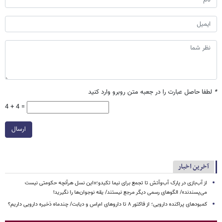
*
لطفا حاصل عبارت را در جعبه متن روبرو وارد کنید
4 + 4 =
ارسال
آخرین اخبار
از آب‌بازی در پارک آب‌وآتش تا تجمع برای نیما تکیدو؛«این نسل هرآنچه حکومتی نیست
می‌پسندند»/ الگوهای رسمی دیگر مرجع نیستند/ یقه نوجوان‌ها را نگیرید!
کمبودهای پراکنده دارویی؛ از فاکتور ۸ تا داروهای ام‌اس و دیابت/ چندماه ذخیره دارویی داریم؟