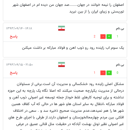
اصفهان را نیمه خوانند در جهان.......صد جهان من دیده ام در اصفهان شهر
توریستی و زیبای ایران را از بین نبرید
بی نام
۱۴:۱۸ - ۱۳۹۳/۰۹/۱۴
پاسخ
2
1
یک سوم اب زاینده رود رو ذوب اهن و فولاد مبارکه بر داشت میکنن
بی نام
۲۱:۵۰ - ۱۳۹۳/۰۹/۱۵
پاسخ
1
0
مشکل اصلی زاینده رود خشکسالی و مدیریت آن است.برخی از مسئولان
درحالی از مدیریت یکپارچه صحبت میکنند که اصلا نگاه یک پارچه به این حوزه
نداشته و برای توجیه کارهای غلط خوداز جمله توسعه غیر اصولی ذوب آهن و
فولاد مبارکه ،انتقال به سایر استان هاو شهر ها در حالی که آب کفاف همین
شهر ها را هم نمیدهد،عدم مدیریت صحیح ذخیره سد و . سعی در اختلاف
افکنی بین مردم چهارمحالخوزستان و اصفهان دارند.از طرفی با اجرای طرح های
غیر اصولی نظیر تونل بهشت آبادکه در حقیقت مثل قناتی عمیق در عرض