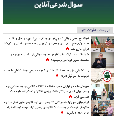
در بحث مشارکت کنید
ابوالفتح: حتی زمانی که می‌گوییم مذاکره نمی‌کنیم، در حال مذاکره
هستیم/ برجام برای ایران معجزه بود/ چون برجام به سود ایران بود آمریکا
از آن خارج شد
شما نظر بدهید/ اگر خبرنگار بودید چه سوالی از رئیس جمهور در
نشست خبری فردا می‌پرسیدید؟
راز دشمنی وزیرخارجه لبنان با ایران / یوسف رجی چه ارتباطی با حزب
نزدیک به اسرائیل دارد؟
«پیمان مکه» و آرایش جدید منطقه / ائتلاف نظامی جدید اسلامی چه
پیامی برای تهران دارد؟ / مثلث ریاض، آنکارا و اسلام‌آباد علیه خلاء
امنیتی غرب
از آب‌بازی در پارک آب‌وآتش تا تجمع برای نیما تکیدو؛«این نسل هرآنچه
حکومتی نیست می‌پسندند»/ الگوهای رسمی دیگر مرجع نیستند/ یقه
نوجوان‌ها را نگیرید!