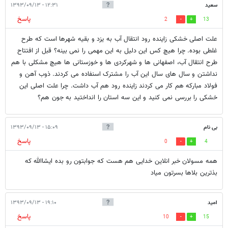
سعید
۱۲:۳۱ - ۱۳۹۳/۰۹/۱۳
پاسخ
2
13
علت اصلی خشکی زاینده رود انتقال آب به یزد و بقیه شهرها است که طرح
غلطی بوده. چرا هیچ کس این دلیل به این مهمی را نمی بینه؟ قبل از افتتاح
طرح انتقال آب، اصفهانی ها و شهرکردی ها و خوزستانی ها هیچ مشکلی با هم
نداشتن و سال های سال این آب را مشترک اسنفاده می کردند. ذوب آهن و
فولاد مبارکه هم کار می کردند زاینده رود هم آب داشت. چرا علت اصلی این
خشکی را بررسی نمی کنید و این سه استان را انداختید به جون هم؟
بی نام
۱۵:۰۹ - ۱۳۹۳/۰۹/۱۳
پاسخ
0
4
همه مسولان خبر انلاین خدایی هم هست که جوابتون رو بده ایشاالله که
بذترین بلاها بسرتون میاد
امید
۱۹:۱۰ - ۱۳۹۳/۰۹/۱۳
پاسخ
10
15