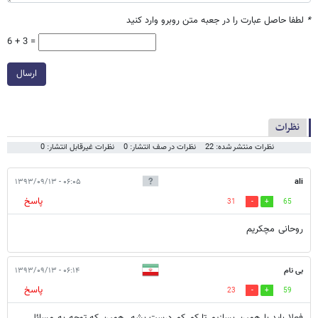
*
لطفا حاصل عبارت را در جعبه متن روبرو وارد کنید
6 + 3 =
ارسال
نظرات
نظرات منتشر شده: 22
نظرات در صف انتشار: 0
نظرات غیرقابل انتشار: 0
۰۶:۰۵ - ۱۳۹۳/۰۹/۱۳
ali
پاسخ
31
65
روحانی مچکریم
بی نام
۰۶:۱۴ - ۱۳۹۳/۰۹/۱۳
پاسخ
23
59
فعلا بايد با همين بسازيم تا کم کم درست بشه. همين که توجه به مسائل