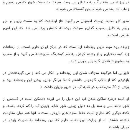
در ورزنه این مقدار آب به حداقل می رسد. مجددا به سمت شرق که می رسیم و
زهاب ها رها می شود جریان آهسته می شود.»
مدیر کل محیط زیست اصفهان می گوید: «از ارتفاعات که به سمت پایین تر می
رویم به دلیل رسوب گذاری سرعت رودخانه کاهش پیدا می کند که این امری
طبیعی است.»
زاینده رود مهم ترین رودخانه ای است که در مرکز ایران جاری است. از ارتفاعات
زرد کوه بختیاری و از رشته کوهی به نام کوهرنگ سرچشمه می گیرد و از مغرب
به مشرق تا باتلاق گاوخونی جریان دارد.
ظهرابی اما هرگونه متوقف شدن این رودخانه را انکار می کند و می گوید:«حتی در
بازدیدی که از تالاب گاوخونی داشتم کاملا بیانگر جاری بودن این رودخانه بود و
بیش از 20 مترمکعب در ثانیه آب در شرق جریان داشت.»
او البته درباره ساکن شدن آب این دلیل را می آورد: «ممکن است در قسمتی از
شهر مانند سی و سه پل به دلیل زیبایی شهر شاید جریان آب را کم کرده باشند. و
نکته دیگری که مطرح است حفظ سازه های تاریخی است تا آنها هم توان مقاومت
داشته باشند. اما از وزارت نیرو تقاضا دارم که این رودخانه به صورت پایدار در
جریان باشد.»