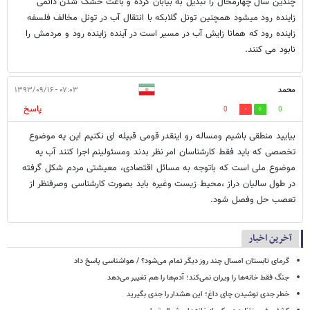
چندین سال چهارمحال را تبدیل به بیابان کرده و باعث خشک شدن دائمی
زاینده رود میشود همچنین تونل گلابکه با انتقال آب در تونل مخالف فلسفه
زاینده رود که همانا زایش آب در مسیر است در آینده زاینده رود و مردمش را
نابود می کنند.
محمد
۰۷:۰۳ - ۱۳۹۳/۰۹/۱۶
پاسخ
0
0
بیایید منطقی باشیم ومساله رو اینقدر قومی قبیله ای نکنیم این یه موضوع
تخصصی که باید فقط کارشناسان امر نظر بدند ومسئولینم اجرا کنند آب یه
موضوع ملی است که باتوجه به مسائل اقتصادی، معیشتی مردم شکل گرفته
در طول سالیان دراز ،محیط زیست وغیره باید بصورت کارشناسی وصرفنظر از
تعصب حل وفصل شود.
آخرین اخبار
گرمای تابستان امسال چند روز دیگر تمام می‌شود؟ / هواشناسی پاسخ داد
جنگ فقط خانه‌ها را ویران نمی‌کند؛ آدم‌ها را هم تغییر می‌دهد
خطر جدی نوشیدن چای داغ؛ این هشدار را جدی بگیرید