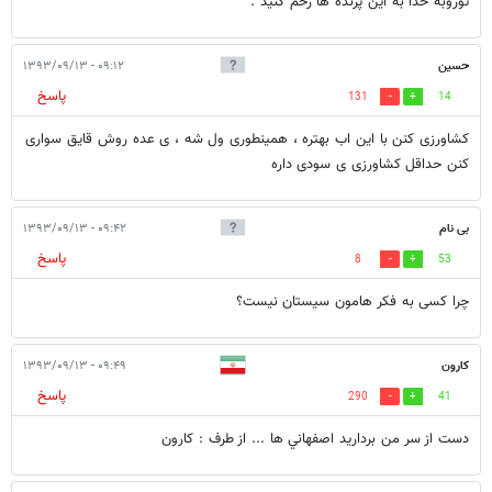
توروبه خدا به این پرنده ها رحم کنید .
حسین
۰۹:۱۲ - ۱۳۹۳/۰۹/۱۳
پاسخ
131
14
کشاورزی کنن با این اب بهتره ، همینطوری ول شه ، ی عده روش قایق سواری
کنن حداقل کشاورزی ی سودی داره
بی نام
۰۹:۴۲ - ۱۳۹۳/۰۹/۱۳
پاسخ
8
53
چرا کسی به فکر هامون سیستان نیست؟
كارون
۰۹:۴۹ - ۱۳۹۳/۰۹/۱۳
پاسخ
290
41
دست از سر من برداريد اصفهاني ها ... از طرف : كارون