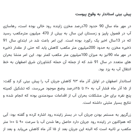
پیش بینی استاندار به وقوع پیوست
در مهر ماه سال 90 حدود 70درصد مخزن زاینده رود خالی بوده است، رهاسازی
آب در فصول پاییز و زمستان این سال به بیش از 470 میلیون مترمکعب رسید
که در 13سال اخیر یک رکورد بوده است. این امر باعث شد در ابتدای سال 91
ذخیره مخزن به حدود 200میلیون متر مکعب کاهش یابد که حتی از مقدار ذخیره
در مهر ماه 90نیز به میزان 100میلیون متر مکعب کمتر بود. این امر منشا بحران
های متعدد در سال 91 شد که از جمله آن حمله کشاورزان شرق اصفهان به خط
انتقال آب به یزد بود.
استاندار اصفهان در اوایل آذر ماه ۹۳ کاهش جریان آب را پیش بینی کرد و گفت:
از ۱۵ آذر ماه فشار آب به ۲۰ تا ۲۵درصد وضع موجود می‌رسد، که تشکیل كميته
پنج نفره برای حل مشكلات بحران آب از اقدامات سودمندی بوده كه انجام شده و
نتايج بسيار مثبتی داشته است.
زرگرپور به مستمر بودن جريان آب در بستر زاينده رود اشاره كرده و گفته بود: آبی
كه هم‌اكنون در زاينده رود جريان دارد حاصل رها شدن آب با سرعت ۹۰ تا ۱۰۰ متر
مكعب بر ثانيه است كه البته اين جريان بعد از ۱۵ آذر ماه كاهش می‌يابد و بعد از