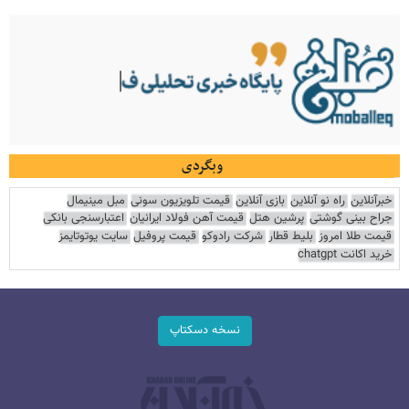
وبگردی
خبرآنلاین
راه نو آنلاین
بازی آنلاین
قیمت تلویزیون سونی
مبل مینیمال
جراح بینی گوشتی
پرشین هتل
قیمت آهن فولاد ایرانیان
اعتبارسنجی بانکی
قیمت طلا امروز
بلیط قطار
شرکت رادوکو
قیمت پروفیل
سایت یوتوتایمز
خرید اکانت chatgpt
نسخه دسکتاپ