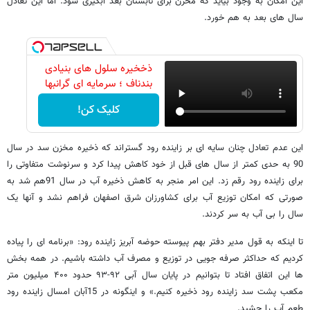
این امکان به وجود بیاید که مخزن برای تابستان بعد آبگیری شود. اما این تعادل
سال های بعد به هم خورد.
ذخخیره سلول های بنیادی
بندناف ؛ سرمایه ای گرانبها
کلیک کن!
این عدم تعادل چنان سایه ای بر زاینده رود گستراند که ذخیره مخزن سد در سال
90 به حدی کمتر از سال های قبل از خود کاهش پیدا کرد و سرنوشت متفاوتی را
برای زاینده رود رقم زد. این امر منجر به کاهش ذخیره آب در سال 91هم شد به
صورتی که امکان توزیع آب برای کشاورزان شرق اصفهان فراهم نشد و آنها یک
سال را بی آب به سر کردند.
تا اینکه به قول مدیر دفتر بهم پیوسته حوضه آبریز زاینده رود: «برنامه ای را پیاده
کردیم که حداکثر صرفه جویی در توزیع و مصرف آب داشته باشیم. در همه بخش
ها این اتفاق افتاد تا بتوانیم در پایان سال آبی ۹۲-۹۳ حدود ۴۰۰ میلیون متر
مکعب پشت سد زاینده رود ذخیره کنیم.» و اینگونه در 15آبان امسال زاینده رود
طعم آب را چشید.