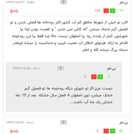
بی نام
۰۶:۵۶ - ۱۳۹۳/۰۹/۱۳
پاسخ
133
14
الان تو خیلی از شهرها مناطق کم اب کشور اکثر رودخانه ها فصلی شدن و تو
فصول گرم خشک میشن "که کاش نمی شدن " و اهمبت بودن اونا برا
شهرشون کمتر از زاینده رود برا اصفهان نیست حالا چرا فقط برا این رودخونه
اقدام به ارائه طرحهای انتقال اب عجیب غریب و حساسیت زا میشه اوینقدر
مسله بزرگ میشه الله و اعلم
بی نام
۰۹:۰۰ - ۱۳۹۳/۰۹/۱۵
0
2
دوست عزیز اگر تو شهرای دیگه رودخونه ها تو فصول گرم
خشک میشن، توی اصفهان 4 فصل سال خشکه. بعد از 15 ماه
خشکی یک ماه آب داشت...
بی نام
۰۷:۰۱ - ۱۳۹۳/۰۹/۱۳
پاسخ
4
62