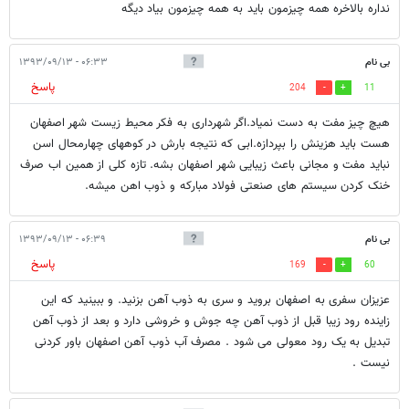
نداره بالاخره همه چیزمون باید به همه چیزمون بیاد دیگه
بی نام
۰۶:۳۳ - ۱۳۹۳/۰۹/۱۳
پاسخ
204
11
هیچ چیز مفت به دست نمیاد.اگر شهرداری به فکر محیط زیست شهر اصفهان
هست باید هزینش را بپردازه.ابی که نتیجه بارش در کوههای چهارمحال اسن
نباید مفت و مجانی باعث زیبایی شهر اصفهان بشه. تازه کلی از همین اب صرف
خنک کردن سیستم های صنعتی فولاد مبارکه و ذوب اهن میشه.
بی نام
۰۶:۳۹ - ۱۳۹۳/۰۹/۱۳
پاسخ
169
60
عزیزان سفری به اصفهان بروید و سری به ذوب آهن بزنید. و ببینید که این
زاینده رود زیبا قبل از ذوب آهن چه جوش و خروشی دارد و بعد از ذوب آهن
تبدیل به یک رود معولی می شود . مصرف آب ذوب آهن اصفهان باور کردنی
نیست .