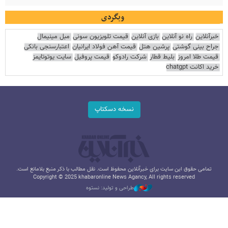
وبگردی
خبرآنلاین
راه نو آنلاین
بازی آنلاین
قیمت تلویزیون سونی
مبل مینیمال
جراح بینی گوشتی
پرشین هتل
قیمت آهن فولاد ایرانیان
اعتبارسنجی بانکی
قیمت طلا امروز
بلیط قطار
شرکت رادوکو
قیمت پروفیل
سایت یوتوتایمز
خرید اکانت chatgpt
نسخه دسکتاپ
تمامی حقوق این سایت برای خبرآنلاین محفوظ است. نقل مطالب با ذکر منبع بلامانع است.
Copyright © 2025 khabaronline News Agancy, All rights reserved
طراحی و تولید: نستوه