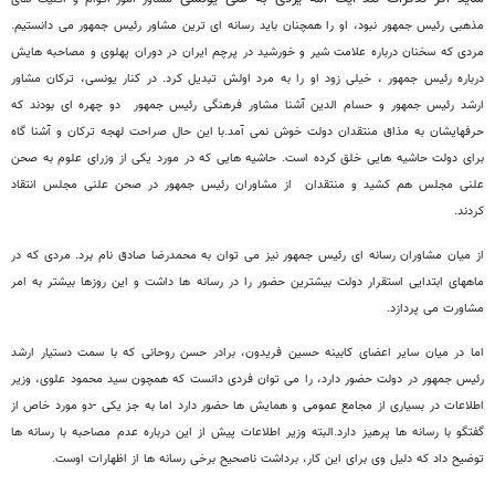
مذهبی رئیس جمهور نبود، او را همچنان باید رسانه ای ترین مشاور رئیس جمهور می دانستیم.
مردی که سخنان درباره علامت شیر و خورشید در پرچم ایران در دوران پهلوی و مصاحبه هایش
درباره رئیس جمهور ، خیلی زود او را به مرد اولش تبدیل کرد. در کنار یونسی، ترکان مشاور
ارشد رئیس جمهور و حسام الدین آشنا مشاور فرهنگی رئیس جمهور دو چهره ای بودند که
حرفهایشان به مذاق منتقدان دولت خوش نمی آمد.با این حال صراحت لهجه ترکان و آشنا گاه
برای دولت حاشیه هایی خلق کرده است. حاشیه هایی که در مورد یکی از وزرای علوم به صحن
علنی مجلس هم کشید و منتقدان از مشاوران رئیس جمهور در صحن علنی مجلس انتقاد
کردند.
از میان مشاوران رسانه ای رئیس جمهور نیز می توان به محمدرضا صادق نام برد. مردی که در
ماههای ابتدایی استقرار دولت بیشترین حضور را در رسانه ها داشت و این روزها بیشتر به امر
مشاورت می پردازد.
اما در میان سایر اعضای کابینه حسین فریدون، برادر حسن روحانی که با سمت دستیار ارشد
رئیس جمهور در دولت حضور دارد، را می توان فردی دانست که همچون سید محمود علوی، وزیر
اطلاعات در بسیاری از مجامع عمومی و همایش ها حضور دارد اما به جز یکی -دو مورد خاص از
گفتگو با رسانه ها پرهیز دارد.
البته وزیر اطلاعات پیش از این درباره عدم مصاحبه با رسانه ها
توضیح داد که دلیل وی برای این کار، برداشت ناصحیح برخی رسانه ها از اظهارات اوست.