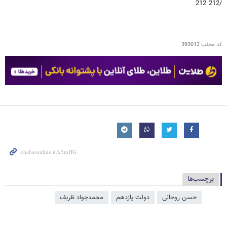
/212 212
کد مطلب
393012
برچسب‌ها
حسن روحانی
دولت یازدهم
محمدجواد ظریف