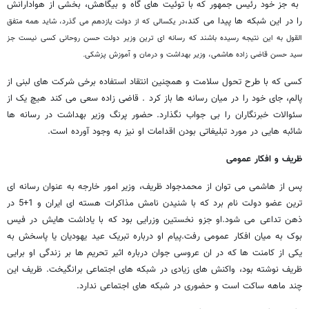
به جز خود رئیس جمهور که با توئیت های گاه و بیگاهش، بخشی از هوادارانش
را در این شبکه ها پیدا می کند،
در یکسالی که از دولت یازدهم می گذرد، شاید همه متفق
القول به این نتیجه رسیده باشند که رسانه ای ترین وزیر دولت حسن روحانی کسی نیست جز
سید حسن قاضی زاده هاشمی، وزیر بهداشت و درمان و آموزش پزشکی.
کسی که با طرح تحول سلامت و همچنین انتقاد استفاده برخی شرکت های لبنی از
پالم، جای خود را در میان رسانه ها باز کرد . قاضی زاده سعی می کند هیچ یک از
سئوالات خبرنگاران را بی جواب نگذارد. حضور پرنگ وزیر بهداشت در رسانه ها
شائبه هایی در مورد تبلیغاتی بودن اقدامات او نیز به وجود آورده است.
ظریف و افکار عمومی
پس از هاشمی می توان از محمدجواد ظریف، وزیر امور خارجه به عنوان رسانه ای
ترین عضو دولت نام برد که با شنیدن نامش مذاکرات هسته ای ایران و 1+5 در
ذهن تداعی می شود.او جزو نخستین وزرایی بود که با یاداشت هایش در فیس
بوک به میان افکار عمومی رفت.پیام او درباره تبریک عید یهودیان یا پاسخش به
یکی از کامنت ها که در ان عروسی جوان درباره اثیر تحریم ها بر زندگی او برایی
ظریف نوشته بود، واکنش های زیادی در شبکه های اجتماعی برانگیخت. ظریف این
چند ماهه ساکت است و حضوری در شبکه های اجتماعی ندارد.