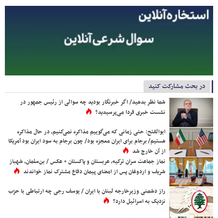
در بحث مشارکت کنید
شما نظر بدهید/ اگر خبرنگار بودید چه سوالی از رئیس جمهور در
نشست خبری فردا می‌پرسیدید؟
ابوالفتح: حتی زمانی که می‌گوییم مذاکره نمی‌کنیم، در حال مذاکره
هستیم/ برجام برای ایران معجزه بود/ چون برجام به سود ایران بود آمریکا
از آن خارج شد
نماز جماعت سران ترکیه، عربستان و پاکستان + عکس / بن‌سلمان، شهباز
شریف و اردوغان پس از امضای پیمان دفاع مشترک نماز خواندند
راز دشمنی وزیرخارجه لبنان با ایران / یوسف رجی چه ارتباطی با حزب
نزدیک به اسرائیل دارد؟