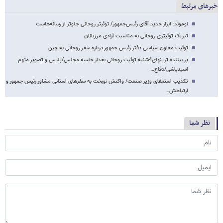
خبرهای مرتبط
لوموند: ابزار جدید آقای رئیس‌جمهور/ توئیتر روحانی جلوتر از رسانه‌هاست
تبریک توئیتری روحانی به مناسبت آزادی مرزبانان
توئیت معاون سیاسی دفتر رئیس جمهور درباره سفر روحانی به چین
پر بیننده ترینهای4شنبه:توئیت روحانی بعداز جلسه مجلس/پلیس و تصویر متهم
اسیدپاشی/دفاع…
تکذیب استعفای وزیر صنعت/ واکنش نوبخت به سفرهای استانی مشاور رئیس جمهور و
ارتباطش…
نظر شما