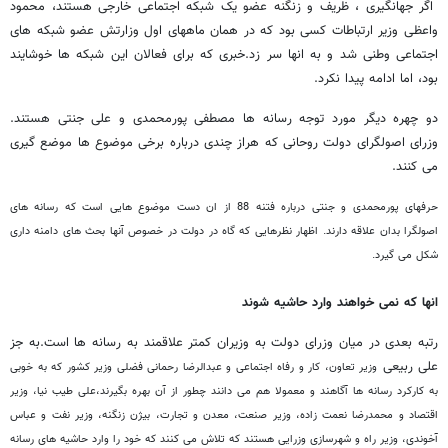
اگر جهانگیری ، ظریف و زنگنه عضو یک شبکه اجتماعی خارجی هستند، محمود
واعظی وزیر ارتباطات کسی بود که در همان ماههای اول وزارتش عضو شبکه های
اجتماعی وطنی شد و به انها سر زد.خبری که برای فعالان این شبکه ها خوشایند
بود، اما ادامه پیدا نکرد.
دو چهره دیگر مورد توجه رسانه ها مصطفی پورمحمدی و علی جنتی هستند.
وزرای اصولگرای دولت روحانی که هراز چندی درباره برخی موضوع ها موضع گیری
می کنند.
حرفهای پورمحمدی و جنتی درباره فتنه 88 از ان دست موضوع هایی است که رسانه های
اصولگرا بدان علاقه دارند. اظهار نظرهایی که گاه در دولت در خصوص آنها بحث های دامنه داری
شکل می گیرد.
انها که نمی خواهند وارد حاشیه شوند
رتبه بعدی در میان وزرای دولت به وزیران کمتر علاقمند به رسانه ها است.به جز
علی ربیعی
وزیر تعاون، کار و رفاه اجتماعی
و عبدالرضا رحمانی فضلی وزیر کشور که به خوبی
به کارکرد رسانه ها آگاهند و معمولا هم می دانند چطور از آن بهره بگیرند،
علی طیب نیا، وزیر
اقتصاد و محمدرضا نعمت زاده، وزیر صنعت، معدن و تجارت، بیژن زنگنه، وزیر نفت و عباس
آخوندی، وزیر راه و شهرسازی وزرایی هستند که تلاش می کنند که خود را وارد حاشیه های رسانه