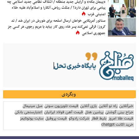
«پیمان مکه» و آرایش جدید منطقه / ائتلاف نظامی جدید اسلامی چه
پیامی برای تهران دارد؟ / مثلث ریاض، آنکارا و اسلام‌آباد علیه خلاء
امنیتی غرب
سناتور آمریکایی خواهان ارسال اسلحه برای شورش در ایران شد / تد
کروز: فرقی نمی‌کند پسر شاه روی کار بیاید یا مریم رجوی، هر کسی جز
جمهوری اسلامی
وبگردی
خبرآنلاین
راه نو آنلاین
بازی آنلاین
قیمت تلویزیون سونی
مبل مینیمال
جراح بینی گوشتی
پرشین هتل
قیمت آهن فولاد ایرانیان
اعتبارسنجی بانکی
قیمت طلا امروز
بلیط قطار
شرکت رادوکو
قیمت پروفیل
سایت یوتوتایمز
خرید اکانت chatgpt