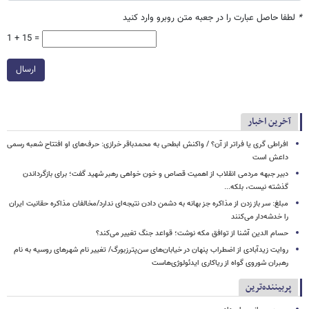
*
لطفا حاصل عبارت را در جعبه متن روبرو وارد کنید
1 + 15 =
ارسال
آخرین اخبار
افراطی گری یا فراتر از آن؟ / واکنش ابطحی به محمدباقر خرازی: حرف‌های او افتتاح شعبه رسمی
داعش است
دبیر جبهه مردمی انقلاب از اهمیت قصاص و خون خواهی رهبر شهید گفت؛ برای بازگرداندن
گذشته نیست، بلکه...
مبلغ: سر باز زدن از مذاکره‌ جز بهانه به دشمن دادن نتیجه‌ای ندارد/مخالفان مذاکره حقانیت ایران
را خدشه‌دار می‌کنند
حسام الدین آشنا از توافق مکه نوشت؛ قواعد جنگ تغییر می‌کند؟
روایت زیدآبادی از اضطراب پنهان در خیابان‌های سن‌پترزبورگ/ تغییر نام شهرهای روسیه به نام
رهبران شوروی گواه از ریاکاری ایدئولوژی‌هاست
پربیننده‌ترین