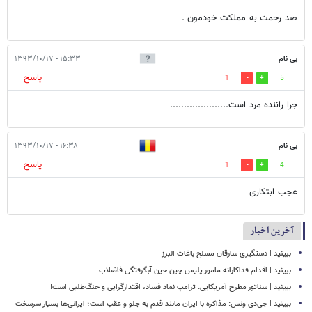
صد رحمت به مملکت خودمون .
بی نام
۱۵:۳۳ - ۱۳۹۳/۱۰/۱۷
پاسخ
1
5
جرا راننده مرد است.....................
بی نام
۱۶:۳۸ - ۱۳۹۳/۱۰/۱۷
پاسخ
1
4
عجب ابتکاری
آخرین اخبار
ببینید | دستگیری سارقان مسلح باغات البرز
ببینید | اقدام فداکارانه مامور پلیس چین حین آبگرفتگی فاضلاب
ببینید | سناتور مطرح آمریکایی: ترامپ نماد فساد، اقتدارگرایی و جنگ‌طلبی است!
ببینید | جی‌دی ونس: مذاکره با ایران مانند قدم به جلو و عقب است؛ ایرانی‌ها بسیار سرسخت