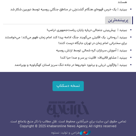
هستند
ببینید | یک خرس قهوه‌ای هنگام گشت‌زنی در مناطق جنگلی روسیه توسط دوربین شکار شد
پربیننده‌ترین
ببینید | ‏ پیش‌بینی جنجالی درباره پایان ریاست‌جمهوری ترامپ!
ببینید | روحانی: یک اقلیتی می‌گویند جنگ ادامه پیدا کند امام زمان ظهور می‌کند؛ می‌خواستند
برای سخنرانی امام زمان در تهران جایگاه درست کنند!
ببینید | آموزش سربازان کره شمالی توسط ارتش روسیه
ببینید | مشاور قالیباف: اقلیت پر سر و صدا حیا کند!
ببینید | واژگونی تریلی و برخورد خودروها در جاده تنگ سریز استان کهگیلویه و بویراحمد
نسخه دسکتاپ
تمامی حقوق این سایت برای خبرآنلاین محفوظ است. نقل مطالب با ذکر منبع بلامانع است.
Copyright © 2025 khabaronline News Agancy, All rights reserved
طراحی و تولید: نستوه