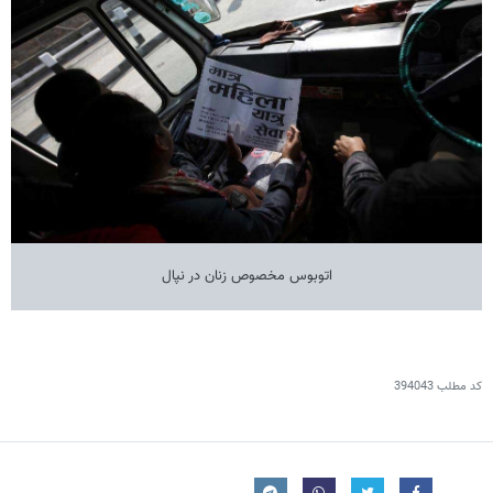
اتوبوس مخصوص زنان در نپال
کد مطلب
394043