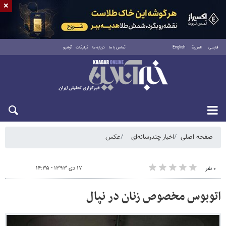
×
فارسی
العربية
English
تماس با ما
درباره ما
تبلیغات
آرشیو
پنجشنبه ۱۵ مرداد ۱۴۰۵
صفحه اصلی
اخبار چندرسانه‌ای
عکس
۱۷ دی ۱۳۹۳ - ۱۴:۳۵
۰ نفر
اتوبوس مخصوص زنان در نپال