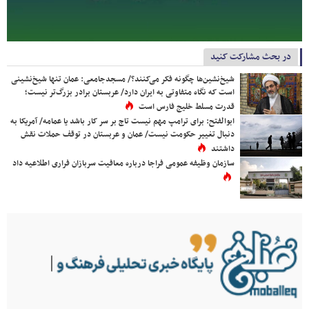
در بحث مشارکت کنید
شیخ‌نشین‌ها چگونه فکر می‌کنند؟/ مسجدجامعی: عمان تنها شیخ‌نشینی
است که نگاه متفاوتی به ایران دارد/ عربستان برادر بزرگ‌تر نیست؛
قدرت مسلط خلیج فارس است
ابوالفتح: برای ترامپ مهم نیست تاج بر سر کار باشد یا عمامه/ آمریکا به
دنبال تغییر حکومت نیست/ عمان و عربستان در توقف حملات نقش
داشتند
سازمان وظیفه عمومی فراجا درباره معافیت سربازان فراری اطلاعیه داد