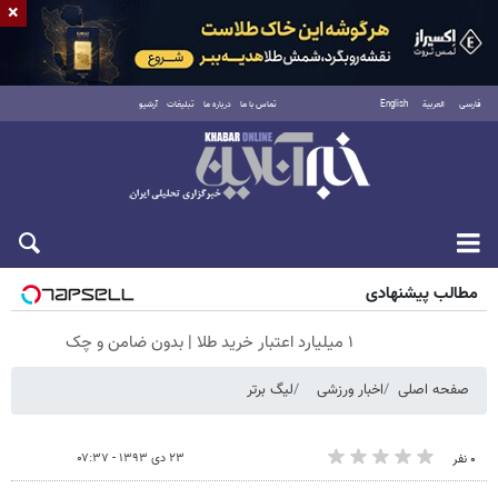
×
فارسی
العربية
English
تماس با ما
درباره ما
تبلیغات
آرشیو
پنجشنبه ۱۵ مرداد ۱۴۰۵
مطالب پیشنهادی
۱ میلیارد اعتبار خرید طلا | بدون ضامن و چک
صفحه اصلی
اخبار ورزشی
لیگ برتر
۲۳ دی ۱۳۹۳ - ۰۷:۳۷
۰ نفر