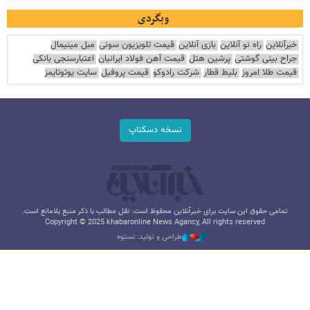
وبگردی
خبرآنلاین
راه نو آنلاین
بازی آنلاین
قیمت تلویزیون سونی
مبل مینیمال
جراح بینی گوشتی
پرشین هتل
قیمت آهن فولاد ایرانیان
اعتبارسنجی بانکی
قیمت طلا امروز
بلیط قطار
شرکت رادوکو
قیمت پروفیل
سایت یوتوتایمز
نسخه دسکتاپ
تمامی حقوق این سایت برای خبرآنلاین محفوظ است. نقل مطالب با ذکر منبع بلامانع است.
Copyright © 2025 khabaronline News Agancy, All rights reserved
طراحی و تولید: نستوه