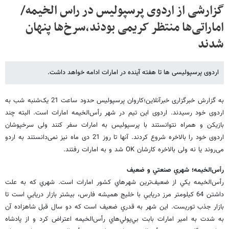
گزارشی از اردوی پرسپولیس در راس الخیمه/
اماراتی‌ها منتظر کریمی بودند،سرخ‌ها پنهان
شدند
اردوی پرسپولیسی ها تا هفته آینده در امارات ادامه خواهد داشت.
به گزارش خبرگزاری خبرآنلاین؛کاروان پرسپولیس حدود ساعت 21 یک‌شنبه شب به
اردوی خود رسیدند. اردوی این تیم در شهر رأس‌الخیمه امارات است. البته چند
بازیکن و همراه نتوانستند با پرسپولیس به امارات سفر کنند ولی سرخپوشان
اردوی خود را بالاخره شروع کردند. آنها تا روز 21 دی ماه نیز نمی‌دانستند به اردو
می‌روند یا نه ولی بالاخره کارشان OK شد و به امارات رفتند.
رأس‌الخيمه‌؛ شهري صنعتي و ضعيف
رأس‌الخيمه يكي از ضعيف‌ترين شهرهاي كشور امارات است. شهري كه به علت
داشتن 64 كيلومتر مرز دريايي با خليج هميشه فارس، بيشتر بازار دريايي است تا
بازار جذب توريست. اين شهر به قدري ضعيف است كه دو سال قبل شاهزاده آن
به شدت به امير امارات بابت بي‌پولي‌هاي رأس‌الخيمه اعتراض كرد و از پادشاه