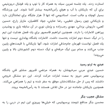
استارت زدند. يك جلسه تمرين سبك به همراه كار با توپ و يك فوتبال درون‌تيمي
براي آن كه بازيكنان با آب و هواي رأس‌الخيمه بيشتر آشنا شوند. اين ورزشگاه
بسيار كوچك و جالب است. استاديومي كه تنها 3 هزار جايگاه براي تماشاگران دارد
و بازيكناني چون رسول خطيبي، رضا عنايتي، جواد كاظميان، مازيار زارع، حسين
كعبي، داريوش يزداني، مهدي رجب‌‌زاده و پژمان نوري در آن سابقه بازي و پوشيدن
پيراهن الامارات را دارند. همچنين ابراهيم قاسمپور براي يك فصل هدايت اين تيم
را در ليگ دسته دوم امارات به‌دست داشت. الامارات باشگاه پولداري نيست و تنها
يك فصل توانست قهرمان جام‌حذفي امارات شود، آنها بازيكناني با قيمت‌هاي پايين
جذب مي‌كنند و مدام بين ليگ حرفه‌اي و ليگ دسته دوم كشورشان بالا و پايين
مي‌روند!
عبدي به اردو رسيد
حسين عبدي مربي سرخپوشان به همراه مرتضي قنبرپور مشاور فني باشگاه
پرسپوليس عصر ديروز به سمت امارات حركت كردند. اين دو مشكل خروجي
داشتند كه پس از حل مشكلات‌شان موفق به سفر شده و تيم را همراهي مي‌كنند.
همچنين بازيكنان جامانده نيز در حال تلاش هستند تا به رأس‌الخيمه بروند.
مشكل عجيب بنگر
محسن بنگر مدافع تنومند پرسپوليس كه خيلي‌ها پيروزي اين تيم در دربي را به