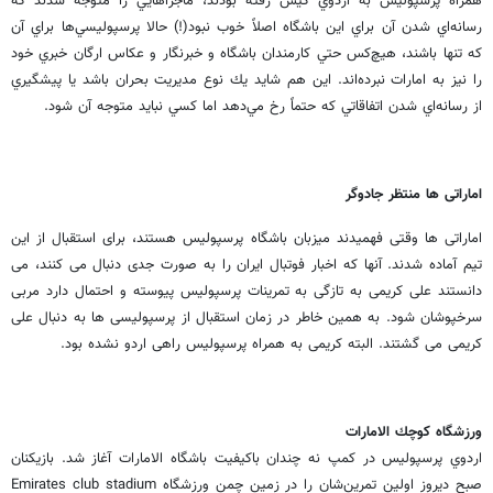
همراه پرسپوليس به اردوي كيش رفته بودند، ماجراهايي را متوجه شدند كه
رسانه‌اي شدن آن براي اين باشگاه اصلاً خوب نبود(!) حالا پرسپوليسي‌ها براي آن
كه تنها باشند، هيچ‌كس حتي كارمندان باشگاه و خبرنگار و عكاس ارگان خبري خود
را نيز به امارات نبرده‌اند. اين هم شايد يك نوع مديريت بحران باشد يا پيشگيري
از رسانه‌اي شدن اتفاقاتي كه حتماً رخ مي‌دهد اما كسي نبايد متوجه آن شود.
اماراتی ها منتظر جادوگر
اماراتی ها وقتی فهمیدند میزبان باشگاه پرسپولیس هستند، برای استقبال از این
تیم آماده شدند. آنها که اخبار فوتبال ایران را به صورت جدی دنبال می کنند، می
دانستند علی کریمی به تازگی به تمرینات پرسپولیس پیوسته و احتمال دارد مربی
سرخپوشان شود. به همین خاطر در زمان استقبال از پرسپولیسی ها به دنبال علی
کریمی می گشتند. البته کریمی به همراه پرسپولیس راهی اردو نشده بود.
ورزشگاه كوچك الامارات
اردوي پرسپوليس در كمپ نه چندان باكيفيت باشگاه الامارات آغاز شد. بازيكنان
صبح ديروز اولين تمرين‌شان را در زمين چمن ورزشگاه Emirates club stadium