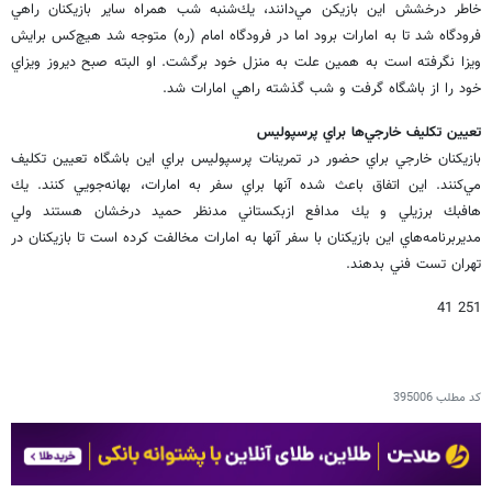
خاطر درخشش اين بازيكن مي‌دانند، يك‌شنبه شب همراه ساير بازيكنان راهي
فرودگاه شد تا به امارات برود اما در فرودگاه امام (ره) متوجه شد هيچ‌كس برايش
ويزا نگرفته است به همين علت به منزل خود برگشت. او البته صبح ديروز ويزاي
خود را از باشگاه گرفت و شب گذشته راهي امارات شد.
تعيين تكليف خارجي‌ها براي پرسپوليس
بازيكنان خارجي براي حضور در تمرينات پرسپوليس براي اين باشگاه تعيين تكليف
مي‌كنند. اين اتفاق باعث شده آنها براي سفر به امارات، بهانه‌جويي كنند. يك
هافبك برزيلي و يك مدافع ازبكستاني مدنظر حميد درخشان هستند ولي
مديربرنامه‌هاي اين بازيكنان با سفر آنها به امارات مخالفت كرده است تا بازيكنان در
تهران تست فني بدهند.
251 41
کد مطلب
395006