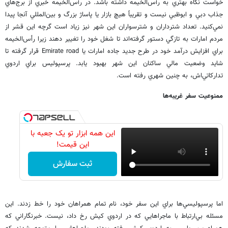
خواست نگاه بهتري به رأس‌الخيمه داشته باشد. در رأس‌الخيمه خبري از برج‌هاي
جذاب دبي و ابوظبي نيست و تقريباً هيچ بازار يا پاساژ بزرگ و بين‌المللي آنجا پيدا
نمي‌كنيد. تعداد شترداران و شترسواران اين شهر نيز زياد است گرچه اين قشر از
مردم امارات به تازگي دستور گرفته‌اند تا شغل خود را تغيير دهند زيرا رأس‌الخيمه
براي افزايش درآمد خود در طرح جديد جاده امارات يا Emirate road قرار گرفته تا
شايد وضعيت مالي ساكنان اين شهر بهبود يابد. پرسپوليس براي اردوي
تداركاتي‌‌اش، به چنين شهري رفته است.
ممنوعيت سفر غريبه‌ها
این همه ابزار تو یک جعبه با
این قیمت!
ثبت سفارش
اما پرسپوليسي‌ها براي اين سفر خود، نام تمام همراهان خود را خط زدند. اين
مسئله بي‌ارتباط با ماجراهايي كه در اردوي كيش رخ داد، نيست. خبرنگاراني كه