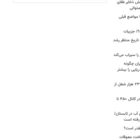
یش ذخایر طلای
توالی
ا مواضع قبلی
؟/ جزییات
تاریخ منتظر رشد
یران چگونه
ریایی را بیشتر
شوک به بازار کار آمریکا/ اقتصاد امریکا ۲۳ هزار شغل از
گزارشی از بازار برنج؛ قیمت‌ها همچنان در کانال ۴۵۰ تا
آب در تابستان/
ا رفته است
قدر است؟
داخت معوقات