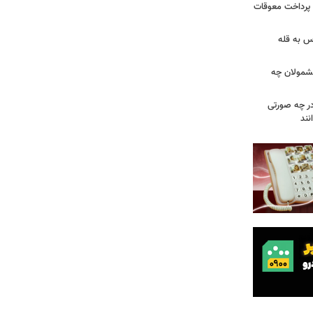
 پرداخت معوقات
س به قله
 مشمولان چه
ر چه صورتی
نند