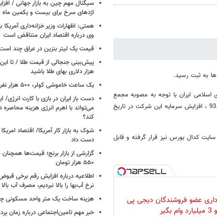
سیگنال‌ مهم چین به بازار جهانی / افزا
اژدهای سرخ برای بیست و یکمین ماه م
همتی: اظهارات وزیر خزانه‌داری آمریکا ب
وی درباره اقتصاد ایران متناقض است
قیمت یک لیتر بنزین در عراق چند است
پیش‌بینی جنجالی از قیمت طلا / تا این 
هزار دلاری بهای طلا باشید
ها به ثبت رسید.
یک ساعت خاموشی کولر، ۵۰۰ هزار نفر را سیراب می‌کند
 اسلامی ایران با توجه به مصوبه مجمع
دست باز ایران در بازی با کارت انرژی/ ا
عمومی فوق العاده صاحبان سهام کشتیرانی جمهوری اسلامی ایران مورخ 93.6.15 ، افزایش سرمایه این شرکت در تاریخ
می‌تواند با اهرم انرژی‌ هزینه محاصره د
کند؟
ایت کدال بورس نیز قرار گرفته و قابل
دست داد
۵۵۰ هزار تومان
اطلاعیه درباره افزایش رقم برخی قبوض 
نرخ آب‌بها را بالا نبردیم، مصرف آب بال
هزینه ساخت یک متر واحد مسکونی چ
داری عضو فروشندگان دیجی پی
د وام بگیر
خبر مهم تامین‌اجتماعی درباره زمان پر