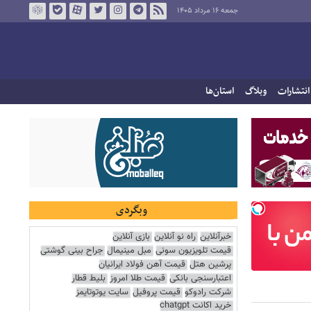
جمعه ۱۶ مرداد ۱۴۰۵
انتشارات
وبلاگ
استان‌ها
وبگردی
خبرآنلاین
راه نو آنلاین
بازی آنلاین
قیمت تلویزیون سونی
مبل مینیمال
جراح بینی گوشتی
پرشین هتل
قیمت آهن فولاد ایرانیان
اعتبارسنجی بانکی
قیمت طلا امروز
بلیط قطار
شرکت رادوکو
قیمت پروفیل
سایت یوتوتایمز
خرید اکانت chatgpt