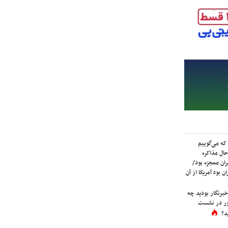
که می‌گوییم
حال مذاکره
ران معجزه بود/
ن بود آمریکا از آن
برنگار بودید چه
ور در نشست
د؟