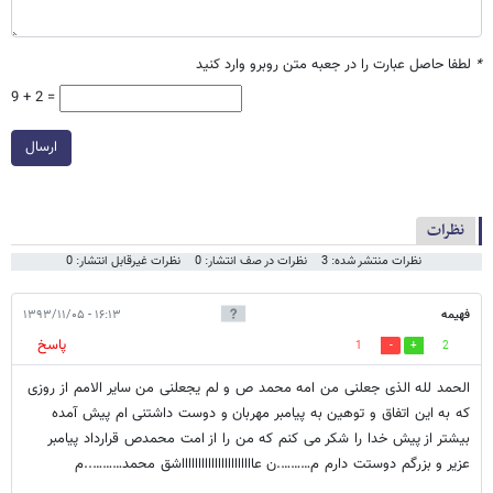
*
لطفا حاصل عبارت را در جعبه متن روبرو وارد کنید
9 + 2 =
ارسال
نظرات
نظرات منتشر شده: 3
نظرات در صف انتشار: 0
نظرات غیرقابل انتشار: 0
فهیمه
۱۶:۱۳ - ۱۳۹۳/۱۱/۰۵
پاسخ
1
2
الحمد لله الذی جعلنی من امه محمد ص و لم یجعلنی من سایر الامم از روزی
که به این اتفاق و توهین به پیامبر مهربان و دوست داشتنی ام پیش آمده
بیشتر از پیش خدا را شکر می کنم که من را از امت محمدص قرارداد پیامبر
عزیر و بزرگم دوستت دارم م……….ن عااااااااااااااااااااااشق محمد………..م