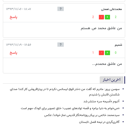
محمدعلی نعمتی
۱۸:۰۷ - ۱۳۹۳/۱۱/۰۶
پاسخ
2
2
من عاشق محمد ص هستم
شمیم
۱۶:۵۶ - ۱۳۹۳/۱۱/۰۹
پاسخ
1
0
من عاشق محمدم...
آخرین اخبار
سوسن پرور: مادرم که گفت من دختر فوق‌ لیسانس نکردم تا در پیتزافروشی کار کند! صدای
شکستن قلبش را شنیدم
آلبوم «آسیمه سر» منتشر شد
«می‌خوام به دنیا بیام» و قصه تولدهای عجیب؛ خلق تصویر برای کودک مهم است
سیدمحمد خاتمی بر پیکر روزنامه‌نگار قدیمی نماز خواند/ عکس
گالری‌گردی در نیمه فصل تابستان