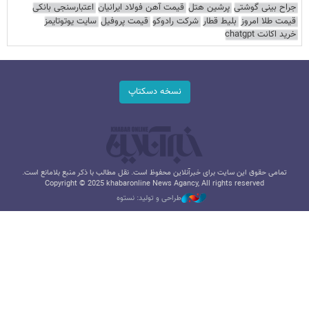
جراح بینی گوشتی
پرشین هتل
قیمت آهن فولاد ایرانیان
اعتبارسنجی بانکی
قیمت طلا امروز
بلیط قطار
شرکت رادوکو
قیمت پروفیل
سایت یوتوتایمز
خرید اکانت chatgpt
نسخه دسکتاپ
تمامی حقوق این سایت برای خبرآنلاین محفوظ است. نقل مطالب با ذکر منبع بلامانع است.
Copyright © 2025 khabaronline News Agancy, All rights reserved
طراحی و تولید: نستوه